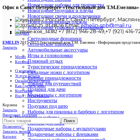
Новогодние наборы для творчества
Офис в Санкт-Петербурге
«Текстильный дом
Т.М.Емелина
Новогодние подушки и пледы
Новогодние свечи и подсвечники
Россия г. Санкт-Петербург, Маслян
Новогодняя вязаная одежда
Email:
emelin-spb@mail.ru
Новогодняя упаковка для подарков
+7 (812) 946-28-49,+7 (921) 416-7
Отдых
Светодиодные фонарики
EMELIN
2015-2023 Текстильный дом Т.М. Емелина - Информация представле
Оптические приборы
Закрыть
Автомобильные аксессуары
Игры и головоломки
Меню
Пляжный отдых
Каталог
Туристические принадлежности
О компании
Складные ножи с логотипом
Услуги печати
Банные принадлежности
Онлайн калькулятор
Товары для путешествий
Как сделать заказ
Подарки для дачи
Контакты
Мультитулы с логотипом
Вход / Регистрация
Инструменты
Корзина
Подушки под шею
Закрыть
Наборы для пикника и барбекю с логотипом
Вконтакте
Telegram
Подарочные наборы
Поиск
Наборы для сыра
Позвонить!
Подарочные наборы с мультитулами
Заказать звонок
Подарочные наборы с флешками
Каталог
Дорожные наборы для путешествий