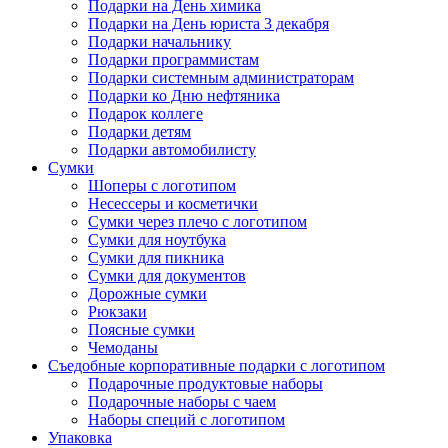
Подарки на День химика
Подарки на День юриста 3 декабря
Подарки начальнику
Подарки программистам
Подарки системным администраторам
Подарки ко Дню нефтяника
Подарок коллеге
Подарки детям
Подарки автомобилисту
Сумки
Шоперы с логотипом
Несессеры и косметички
Сумки через плечо с логотипом
Сумки для ноутбука
Сумки для пикника
Сумки для документов
Дорожные сумки
Рюкзаки
Поясные сумки
Чемоданы
Съедобные корпоративные подарки с логотипом
Подарочные продуктовые наборы
Подарочные наборы с чаем
Наборы специй с логотипом
Упаковка