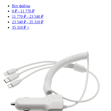
Все файлы
0
₽
-
11 770
₽
11 770
₽
-
23 540
₽
23 540
₽
-
35 310
₽
35 310
₽
+