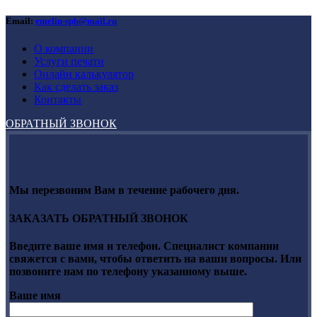
Email:
emelin-spb@mail.ru
О компании
Услуги печати
Онлайн калькулятор
Как сделать заказ
Контакты
ОБРАТНЫЙ ЗВОНОК
Мы перезвоним Вам в течение рабочего дня.
ЗАКАЗАТЬ ОБРАТНЫЙ ЗВОНОК
Введите ваше имя и телефон. Специалист компании
свяжется с вами, чтобы ответить на ваши вопросы. Или
позвоните нам по телефону указанному выше.
Ваше имя