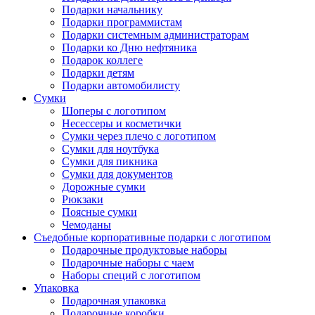
Подарки начальнику
Подарки программистам
Подарки системным администраторам
Подарки ко Дню нефтяника
Подарок коллеге
Подарки детям
Подарки автомобилисту
Сумки
Шоперы с логотипом
Несессеры и косметички
Сумки через плечо с логотипом
Сумки для ноутбука
Сумки для пикника
Сумки для документов
Дорожные сумки
Рюкзаки
Поясные сумки
Чемоданы
Съедобные корпоративные подарки с логотипом
Подарочные продуктовые наборы
Подарочные наборы с чаем
Наборы специй с логотипом
Упаковка
Подарочная упаковка
Подарочные коробки