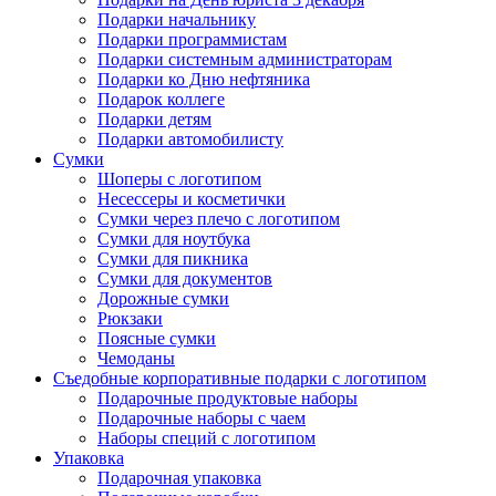
Подарки начальнику
Подарки программистам
Подарки системным администраторам
Подарки ко Дню нефтяника
Подарок коллеге
Подарки детям
Подарки автомобилисту
Сумки
Шоперы с логотипом
Несессеры и косметички
Сумки через плечо с логотипом
Сумки для ноутбука
Сумки для пикника
Сумки для документов
Дорожные сумки
Рюкзаки
Поясные сумки
Чемоданы
Съедобные корпоративные подарки с логотипом
Подарочные продуктовые наборы
Подарочные наборы с чаем
Наборы специй с логотипом
Упаковка
Подарочная упаковка