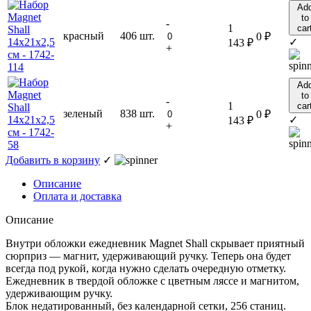
Ad
to
-
1
car
красный
406 шт.
0
₽
✓
143
₽
+
Ad
to
-
1
car
зеленый
838 шт.
0
₽
✓
143
₽
+
Добавить в корзину
✓
Описание
Оплата и доставка
Описание
Внутри обложки ежедневник Magnet Shall скрывает приятный
сюрприз — магнит, удерживающий ручку. Теперь она будет
всегда под рукой, когда нужно сделать очередную отметку.
Ежедневник в твердой обложке с цветным ляссе и магнитом,
удерживающим ручку.
Блок недатированный, без календарной сетки, 256 станиц.