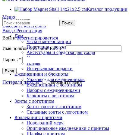
Каталог продукции
Меню
Поиск
Выберите категорию
Вход / Регистрация
Дом
Войти
Зарегистрироваться
Часы и метеостанции
Полотенца с логотипом
Имя пользователя или Email
*
Аксессуары и средства для ухода
Игрушки
Пароль
*
Пледы
Интерьерные подарки
Вход
Ежедневники и блокноты
Упаковка для ежедневников
Потеряли пароль?
Запомнить меня
Ежедневники с логотипом
Наборы с ежедневниками
Блокноты с логотипом
Зонты с логотипом
Зонты трости с логотипом
Складные зонты с логотипом
Коллекции с принтами
Новогодний мерч
Оригинальные ежедневники с принтом
Шарфы с принтом