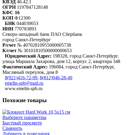
КВЭД
46.42.1
ОГРН
1197847128148
КФС 16
КОП
Ф12300
БИК
044030653
ИНН
770783893
Северо-западный банк ПАО Сбербанк
город Санкт-Петербург
Р/счет
№ 40702810955000005738
К/счет
№ 30101810500000000653
Юридический Адрес:
198328, город Санкт-Петербург,
улица Маршала Захарова, дом 12, корпус 2, квартира 348
Фактический Адрес:
196084, город Санкт-Петербург,
Масляный переулок, дом 8
8(921)416-72-99
,
8(812)946-28-49
emelin-spb@mail.ru
www.emelin-spb.ru
Похожие товары
Выберите параметры
Быстрый просмотр
Сравнить
Добавить в пожелания