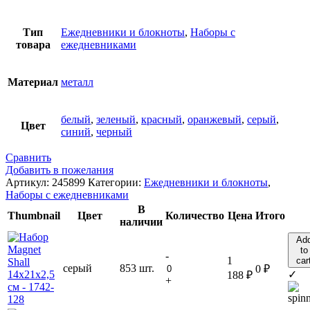
Тип
Ежедневники и блокноты
,
Наборы с
товара
ежедневниками
Материал
металл
белый
,
зеленый
,
красный
,
оранжевый
,
серый
,
Цвет
синий
,
черный
Сравнить
Добавить в пожелания
Артикул:
245899
Категории:
Ежедневники и блокноты
,
Наборы с ежедневниками
В
Thumbnail
Цвет
Количество
Цена
Итого
наличии
Ad
to
-
1
car
серый
853 шт.
0
₽
✓
188
₽
+