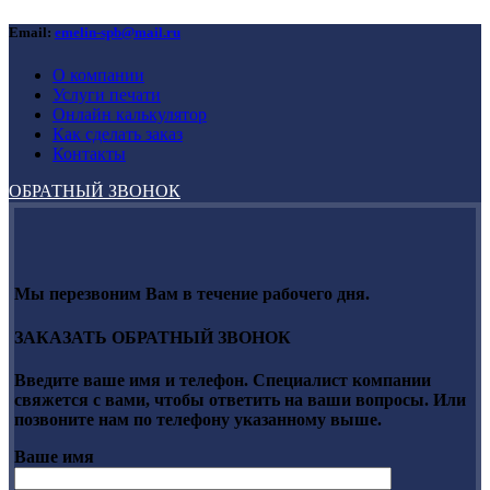
Email:
emelin-spb@mail.ru
О компании
Услуги печати
Онлайн калькулятор
Как сделать заказ
Контакты
ОБРАТНЫЙ ЗВОНОК
Мы перезвоним Вам в течение рабочего дня.
ЗАКАЗАТЬ ОБРАТНЫЙ ЗВОНОК
Введите ваше имя и телефон. Специалист компании
свяжется с вами, чтобы ответить на ваши вопросы. Или
позвоните нам по телефону указанному выше.
Ваше имя