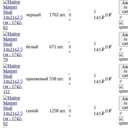
Ad
to
-
1
car
черный
1702 шт.
0
₽
✓
143
₽
+
Ad
to
-
1
car
белый
671 шт.
0
₽
✓
143
₽
+
Ad
to
-
1
car
оранжевый
538 шт.
0
₽
✓
143
₽
+
Ad
to
-
1
car
синий
1258 шт.
0
₽
✓
143
₽
+