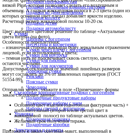
Подарки программистам
вязкой Pleat, которая позволяет сделать его воздушным и
Подарки системным администраторам
объемным. А гладкая жаккардовая полоса в 2-3 цвета (один из
Подарки ко Дню нефтяника
которых основной цвет пледа) добавляет яркости изделию.
Подарок коллеге
Расчетный размер жаккардовой полосы 10-20 см.
Подарки детям
Подарки автомобилисту
Цвет: выберите цветовое решение по таблице «Актуальные
Сумки
цвета нитей» (на фото).
Шоперы с логотипом
Особенности переплетения:
Несессеры и косметички
– изнаночная сторона жаккарда будет зеркальным отражением
Сумки через плечо с логотипом
лицевой, если использовано 2 цвета;
Сумки для ноутбука
– темная нить не просвечивает сквозь светлую, цвета
Сумки для пикника
остаются чистыми.
Сумки для документов
Допустимые отклонения от значений линейных размеров
Дорожные сумки
могут составлять до 3% от заявленных параметров (ГОСТ
Рюкзаки
51554-99).
Поясные сумки
Чемоданы
Отправляя запрос, укажите в поле «Примечание» формы
Съедобные корпоративные подарки с логотипом
заказа следующие данные.
Подарочные продуктовые наборы
Подарочные наборы с чаем
Основной цвет изделия (однотонная фактурная часть) +
Наборы специй с логотипом
дополнительный (второй и/или третий цвет в
Упаковка
жаккардовой полосе) по таблице актуальных цветов.
Подарочная упаковка
Желаемый срок получения тиража.
Подарочные коробки
Электроника и гаджеты
Приложите к заказу оригинал-макет, выполненный в