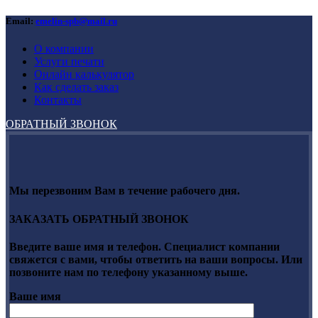
Email:
emelin-spb@mail.ru
О компании
Услуги печати
Онлайн калькулятор
Как сделать заказ
Контакты
ОБРАТНЫЙ ЗВОНОК
Мы перезвоним Вам в течение рабочего дня.
ЗАКАЗАТЬ ОБРАТНЫЙ ЗВОНОК
Введите ваше имя и телефон. Специалист компании
свяжется с вами, чтобы ответить на ваши вопросы. Или
позвоните нам по телефону указанному выше.
Ваше имя