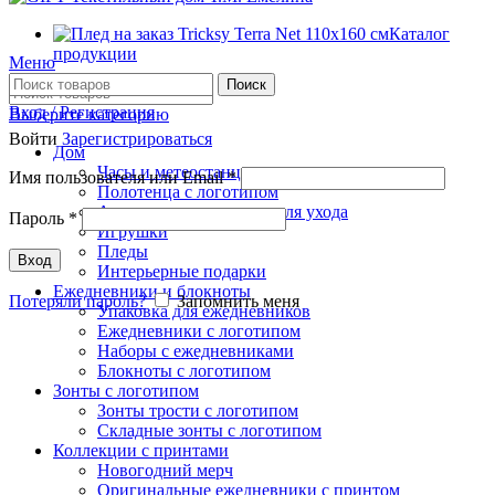
Каталог
продукции
Меню
Поиск
Вход / Регистрация
Выберите категорию
Войти
Зарегистрироваться
Дом
Часы и метеостанции
Имя пользователя или Email
*
Полотенца с логотипом
Аксессуары и средства для ухода
Пароль
*
Игрушки
Пледы
Вход
Интерьерные подарки
Ежедневники и блокноты
Потеряли пароль?
Запомнить меня
Упаковка для ежедневников
Ежедневники с логотипом
Наборы с ежедневниками
Блокноты с логотипом
Зонты с логотипом
Зонты трости с логотипом
Складные зонты с логотипом
Коллекции с принтами
Новогодний мерч
Оригинальные ежедневники с принтом