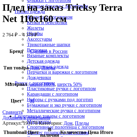
Фляжки с логотипом
Плед на заказ Tricksy Terra
Пивные бокалы с логотипом
Промо одежда
Net 110х160 см
Фартуки с логотипом
Кепки и бейсболки
Жилеты
Шарфы
2 764
₽
–
4 379
₽
Аксессуары
Трикотажные шапки
Ветровки
Бренд
Сделано в России
Вязаные комплекты
Детская одежда
Спортивная одежда
Тип товара
Дом
,
Пледы
Перчатки и варежки с логотипом
Дождевики
Ручки с логотипом
Материал
акрил 100%
,
шерсть 50%
Пластиковые ручки с логотипом
Карандаши с логотипом
Наборы с ручками под логотип
Цвет
М
Бумажные и эко ручки с логотипом
Металлические ручки с логотипом
Сравнить
Спортивные товары с логотипом
Добавить в пожелания
Массажеры
Артикул:
193178
Категории:
Дом
,
Пледы
Спортивные полотенца с логотипом
В
Thumbnail
Цвет
Количество
Цена
Итого
Фитнес подарки с логотипом
наличии