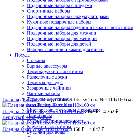
Подарочные наборы с пледами
Спортивные наборы
Подарочные наборы с аккумуляторами
Кухонные подарочные наборы
Подарочные наборы изделий из кожи с логотипом
Подарочные наборы для мужчин
Подарочные наборы для женщин
Подарочные наборы для детей
Наборы стаканов и камни для виски
Нажмите, чтобы увеличить
Посуда
Стаканы
Барные аксессуары
Термокружки с логотипом
Разделочные доски
Термосы для еды
Заварочные чайники
Чайные наборы
Термосы с логотипом
Главная
/
Каталог
/
Плед на заказ Tricksy Terra Net 110х160 см
Костеры с логотипом
Многоразовые стаканы с крышкой
Плед на заказ Tricksy Terra 110х160 см
3 142
₽
–
4 362
₽
Ланч-боксы
Вернуться к продуктам
Кухонные принадлежности
Кружки с логотипом
Плед на заказ Wiker 110х160 см
3 158
₽
–
4 847
₽
Бутылки для воды