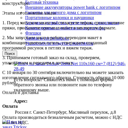
Бытовая техника
конструкторе.
Внешние аккумуляторы power bank с логотипом
Гаджеты для умного дома с логотипом
Этапы изготовления заказа
Портативные колонки и наушники
1. Перед запуском заказа вы согласуете тираж, сроки, наличие
Зарядные устройства для телефона с логотипом
пряжи, присылаете оригинал-макет в векторном формате.
Компьютерные и мобильные аксессуары
Флешки
2. Мы запускаем заказ в работу, переводим макет в
Лампы и светильники
комбинацию цветных петель, утверждаем созданный
Увлажнители воздуха с логотипом
программой рисунок в петлях и вяжем тираж.
Поиск
3. Принимаем готовый заказ на склад, проверяем,
упаковываем и передаем в доставку.
+7 (812) 946-
28-49
С 10 января по 30 сентября включительно вы можете заказать
изготовление сигнального образца. Стоимость образца 10 000
Есть вопросы? Свяжитесь нами с помощью формы
рублей.
обратного звонка или позвоните нам по телефону
указанному выше.
Оплата и доставка
Адрес:
Оплата
Россия г. Санкт-Петербург, Масляный переулок, д.8
Оплата производиться безналичным расчетом, можно с НДС
или без НДС.