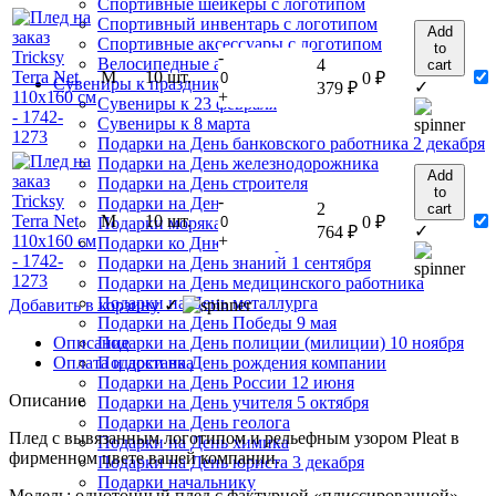
Спортивные шейкеры с логотипом
Спортивный инвентарь с логотипом
Add
Спортивные аксессуары с логотипом
to
-
Велосипедные аксессуары
4
cart
М
10 шт.
0
₽
Сувениры к праздникам
✓
379
₽
+
Сувениры к 23 февраля
Сувениры к 8 марта
Подарки на День банковского работника 2 декабря
Подарки на День железнодорожника
Add
Подарки на День строителя
to
-
Подарки на День авиации
2
cart
М
10 шт.
0
₽
Подарки морякам
✓
764
₽
+
Подарки ко Дню шахтера
Подарки на День знаний 1 сентября
Подарки на День медицинского работника
Подарки на День металлурга
Добавить в корзину
✓
Подарки на День Победы 9 мая
Описание
Подарки на День полиции (милиции) 10 ноября
Оплата и доставка
Подарки на День рождения компании
Подарки на День России 12 июня
Описание
Подарки на День учителя 5 октября
Подарки на День геолога
Плед с вывязанным логотипом и рельефным узором Pleat в
Подарки на День химика
фирменном цвете вашей компании.
Подарки на День юриста 3 декабря
Подарки начальнику
Модель: однотонный плед с фактурной «плиссированной»