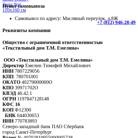
Пункт самовывоза
Самовывоз по адресу: Масляный переулок, д.8Ж
+7 (812) 946-28-49
Реквизиты компании
Общество с ограниченной ответственностью
«Текстильный дом Т.М. Емелина»
ООО «Текстильный дом Т.М. Емелина»
Директор
Емелин Тимофей Михайлович
ИНН
7807229056
КПП
780701001
ОКАТО
40279000000О
КПО
39971702О
КВЭД
46.42.1
ОГРН
1197847128148
КФС 16
КОП
Ф12300
БИК
044030653
ИНН
770783893
Северо-западный банк ПАО Сбербанк
город Санкт-Петербург
Р/счет
№ 40702810955000005738