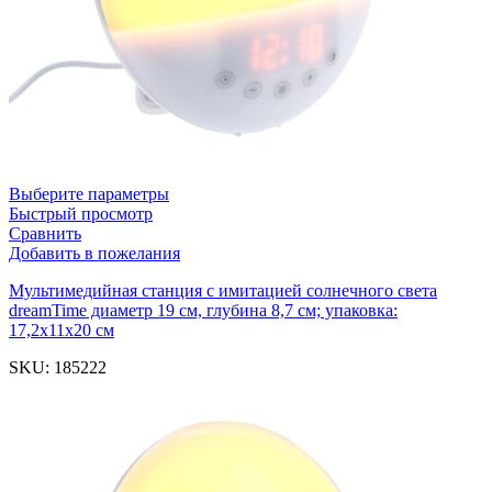
Выберите параметры
Быстрый просмотр
Сравнить
Добавить в пожелания
Мультимедийная станция с имитацией солнечного света
dreamTime диаметр 19 см, глубина 8,7 см; упаковка:
17,2x11x20 см
SKU:
185222