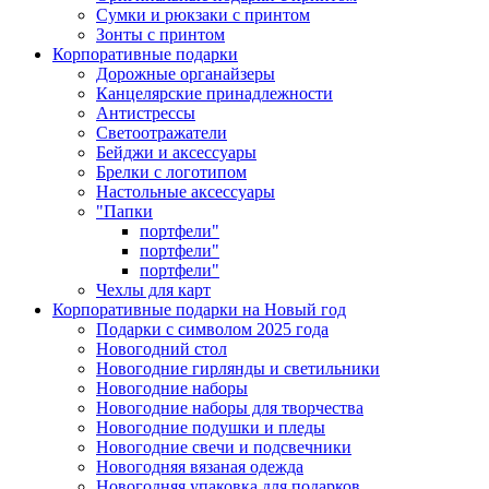
Сумки и рюкзаки с принтом
Зонты с принтом
Корпоративные подарки
Дорожные органайзеры
Канцелярские принадлежности
Антистрессы
Светоотражатели
Бейджи и аксессуары
Брелки с логотипом
Настольные аксессуары
"Папки
портфели"
портфели"
портфели"
Чехлы для карт
Корпоративные подарки на Новый год
Подарки с символом 2025 года
Новогодний стол
Новогодние гирлянды и светильники
Новогодние наборы
Новогодние наборы для творчества
Новогодние подушки и пледы
Новогодние свечи и подсвечники
Новогодняя вязаная одежда
Новогодняя упаковка для подарков