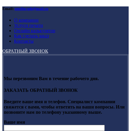
Email:
emelin-spb@mail.ru
О компании
Услуги печати
Онлайн калькулятор
Как сделать заказ
Контакты
ОБРАТНЫЙ ЗВОНОК
Мы перезвоним Вам в течение рабочего дня.
ЗАКАЗАТЬ ОБРАТНЫЙ ЗВОНОК
Введите ваше имя и телефон. Специалист компании
свяжется с вами, чтобы ответить на ваши вопросы. Или
позвоните нам по телефону указанному выше.
Ваше имя