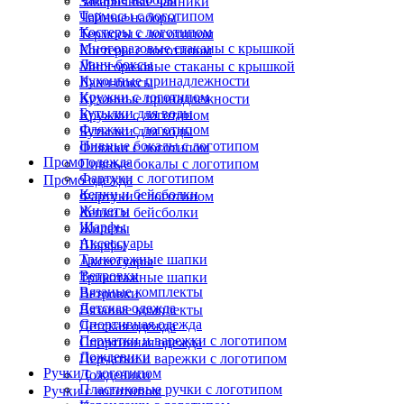
Заварочные чайники
Термосы с логотипом
Чайные наборы
Костеры с логотипом
Термосы с логотипом
Многоразовые стаканы с крышкой
Костеры с логотипом
Ланч-боксы
Многоразовые стаканы с крышкой
Кухонные принадлежности
Ланч-боксы
Кружки с логотипом
Кухонные принадлежности
Бутылки для воды
Кружки с логотипом
Фляжки с логотипом
Бутылки для воды
Пивные бокалы с логотипом
Фляжки с логотипом
Промо одежда
Пивные бокалы с логотипом
Фартуки с логотипом
Промо одежда
Кепки и бейсболки
Фартуки с логотипом
Жилеты
Кепки и бейсболки
Шарфы
Жилеты
Аксессуары
Шарфы
Трикотажные шапки
Аксессуары
Ветровки
Трикотажные шапки
Вязаные комплекты
Ветровки
Детская одежда
Вязаные комплекты
Спортивная одежда
Детская одежда
Перчатки и варежки с логотипом
Спортивная одежда
Дождевики
Перчатки и варежки с логотипом
Ручки с логотипом
Дождевики
Пластиковые ручки с логотипом
Ручки с логотипом