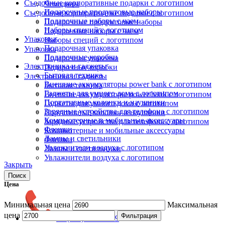
Съедобные корпоративные подарки с логотипом
Чемоданы
Подарочные продуктовые наборы
Съедобные корпоративные подарки с логотипом
Подарочные наборы с чаем
Подарочные продуктовые наборы
Наборы специй с логотипом
Подарочные наборы с чаем
Упаковка
Наборы специй с логотипом
Подарочная упаковка
Упаковка
Подарочные коробки
Подарочная упаковка
Электроника и гаджеты
Подарочные коробки
Бытовая техника
Электроника и гаджеты
Внешние аккумуляторы power bank с логотипом
Бытовая техника
Гаджеты для умного дома с логотипом
Внешние аккумуляторы power bank с логотипом
Портативные колонки и наушники
Гаджеты для умного дома с логотипом
Зарядные устройства для телефона с логотипом
Портативные колонки и наушники
Компьютерные и мобильные аксессуары
Зарядные устройства для телефона с логотипом
Флешки
Компьютерные и мобильные аксессуары
Лампы и светильники
Флешки
Увлажнители воздуха с логотипом
Лампы и светильники
Увлажнители воздуха с логотипом
Закрыть
Поиск
Цена
Минимальная цена
Максимальная
цена
Фильтрация
+7 (812) 946-28-49