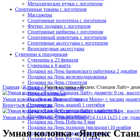
Металлические ручки с логотипом
Спортивные товары с логотипом
Массажеры
Спортивные полотенца с логотипом
Фитнес подарки с логотипом
Спортивные шейкеры с логотипом
Спортивный инвентарь с логотипом
Спортивные аксессуары с логотипом
Велосипедные аксессуары
Сувениры к праздникам
Сувениры к 23 февраля
Сувениры к 8 марта
Подарки на День банковского работника 2 декабря
Подарки на День железнодорожника
Подарки на День строителя
Главная
/
Каталог
/
Умная колонка «Яндекс Станция Лайт» диамет
Подарки на День авиации
Подарки морякам
Умная колонка «Новая Яндекс Станция Мини» с часами диаметр: 
Подарки ко Дню шахтера
Подарки на День знаний 1 сентября
Вернуться к продуктам
Подарки на День медицинского работника
Подарки на День металлурга
Умная колонка «Яндекс Станция Макс» 14,1x14,1x23,1 см; упак
Подарки на День Победы 9 мая
Подарки на День полиции (милиции) 10 ноября
Умная колонка «Яндекс Станци
Подарки на День рождения компании
Подарки на День России 12 июня