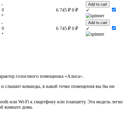
-
Add to cart
6 745
₽
0
₽
✓
+
-
Add to cart
6 745
₽
0
₽
✓
+
арактер голосового помощника «Алиса».
и слышит команды, в какой точке помещения вы бы ни
oth или Wi-Fi к смартфону или планшету. Эта модель легко
й комнате дома.