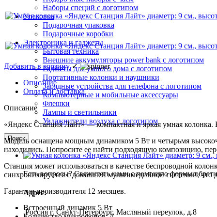
Наборы специй с логотипом
Упаковка
Подарочная упаковка
Подарочные коробки
Электроника и гаджеты
Бытовая техника
Внешние аккумуляторы power bank с логотипом
Добавить в корзину
✓
Гаджеты для умного дома с логотипом
Портативные колонки и наушники
Описание
Зарядные устройства для телефона с логотипом
Оплата и доставка
Компьютерные и мобильные аксессуары
Флешки
Описание
Лампы и светильники
Увлажнители воздуха с логотипом
«Яндекс Станция Лайт» — компактная и яркая умная колонка.
Поиск
Модель оснащена мощным динамиком 5 Вт и четырьмя высокоч
находились. Попросите ее найти подходящую композицию, пере
Станция может использоваться в качестве беспроводной колонк
Есть вопросы? Свяжитесь нами с помощью формы обратно
синхронизируется с домашней мультимедийной системой, что 
Гарантия производителя 12 месяцев.
Адрес:
Встроенный динамик 5 Вт
Россия г. Санкт-Петербург, Масляный переулок, д.8
Количество микрофонов: 4