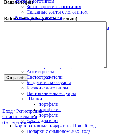
Зонты с логотипом
Ваш телефон
Зонты трости с логотипом
Складные зонты с логотипом
Коллекции с принтами
Ваше сообщение (не обязательно)
Новогодний мерч
Оригинальные ежедневники с принтом
Шарфы с принтом
Оригинальные подарки с принтом
Сумки и рюкзаки с принтом
Зонты с принтом
Корпоративные подарки
Дорожные органайзеры
Канцелярские принадлежности
Антистрессы
Светоотражатели
Бейджи и аксессуары
Брелки с логотипом
Настольные аксессуары
"Папки
портфели"
портфели"
Вход / Регистрация
портфели"
Список желаний
Чехлы для карт
0
элементов
0
₽
Корпоративные подарки на Новый год
Подарки с символом 2025 года