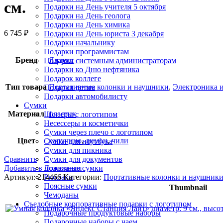
см.
Подарки на День учителя 5 октября
Подарки на День геолога
Подарки на День химика
6 745
₽
Подарки на День юриста 3 декабря
Подарки начальнику
Подарки программистам
Бренд
Яндекс
Подарки системным администраторам
Подарки ко Дню нефтяника
Подарок коллеге
Тип товара
Портативные колонки и наушники
,
Электроника 
Подарки детям
Подарки автомобилисту
Сумки
Материал
пластик
Шоперы с логотипом
Несессеры и косметички
Сумки через плечо с логотипом
Цвет
капучино
,
лимон
,
чили
Сумки для ноутбука
Сумки для пикника
Сравнить
Сумки для документов
Добавить в пожелания
Дорожные сумки
Артикул:
214466
Категории:
Портативные колонки и наушник
Рюкзаки
Поясные сумки
Thumbnail
Чемоданы
Съедобные корпоративные подарки с логотипом
Подарочные продуктовые наборы
Подарочные наборы с чаем