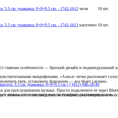
чили
10 шт.
капучино
10 шт.
 Ее главные особенности — броский дизайн и индивидуальный х
увствительными микрофонами. «Алиса» четко распознает голос 
ключить трек, установить будильник — все будет сделано.
+7 (812) 946-28-49
и для прослушивания музыки. Просто подключите ее через Blueto
го звонка или позвоните нам по телефону указанному выше.
даст возможность наслаждаться любимыми композициями в любо