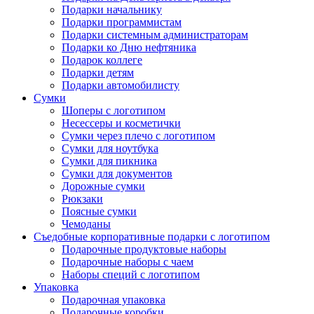
Подарки начальнику
Подарки программистам
Подарки системным администраторам
Подарки ко Дню нефтяника
Подарок коллеге
Подарки детям
Подарки автомобилисту
Сумки
Шоперы с логотипом
Несессеры и косметички
Сумки через плечо с логотипом
Сумки для ноутбука
Сумки для пикника
Сумки для документов
Дорожные сумки
Рюкзаки
Поясные сумки
Чемоданы
Съедобные корпоративные подарки с логотипом
Подарочные продуктовые наборы
Подарочные наборы с чаем
Наборы специй с логотипом
Упаковка
Подарочная упаковка
Подарочные коробки