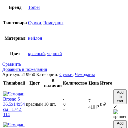
Бренд
Torber
Тип товара
Сумки
,
Чемоданы
Материал
нейлон
Цвет
красный
,
черный
Сравнить
Добавить в пожелания
Артикул:
219950
Категории:
Сумки
,
Чемоданы
В
Thumbnail
Цвет
Количество
Цена
Итого
наличии
Add
to
-
7
cart
красный
10 шт.
0
₽
✓
410
₽
+
Add
to