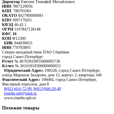
Директор
Емелин Тимофей Михайлович
ИНН
7807229056
КПП
780701001
ОКАТО
40279000000О
КПО
39971702О
КВЭД
46.42.1
ОГРН
1197847128148
КФС 16
КОП
Ф12300
БИК
044030653
ИНН
770783893
Северо-западный банк ПАО Сбербанк
город Санкт-Петербург
Р/счет
№ 40702810955000005738
К/счет
№ 30101810500000000653
Юридический Адрес:
198328, город Санкт-Петербург,
улица Маршала Захарова, дом 12, корпус 2, квартира 348
Фактический Адрес:
196084, город Санкт-Петербург,
Масляный переулок, дом 8
8(921)416-72-99
,
8(812)946-28-49
emelin-spb@mail.ru
www.emelin-spb.ru
Похожие товары