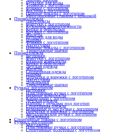
Бутылки для воды
Термосы с логотипом
Фляжки с логотипом
Костеры с логотипом
Пивные бокалы с логотипом
Многоразовые стаканы с крышкой
Промо одежда
Ланч-боксы
Фартуки с логотипом
Кухонные принадлежности
Кепки и бейсболки
Кружки с логотипом
Жилеты
Бутылки для воды
Шарфы
Фляжки с логотипом
Аксессуары
Пивные бокалы с логотипом
Трикотажные шапки
Промо одежда
Ветровки
Фартуки с логотипом
Вязаные комплекты
Кепки и бейсболки
Детская одежда
Жилеты
Спортивная одежда
Шарфы
Перчатки и варежки с логотипом
Аксессуары
Дождевики
Трикотажные шапки
Ручки с логотипом
Ветровки
Пластиковые ручки с логотипом
Вязаные комплекты
Карандаши с логотипом
Детская одежда
Наборы с ручками под логотип
Спортивная одежда
Бумажные и эко ручки с логотипом
Перчатки и варежки с логотипом
Металлические ручки с логотипом
Дождевики
Спортивные товары с логотипом
Ручки с логотипом
Массажеры
Пластиковые ручки с логотипом
Спортивные полотенца с логотипом