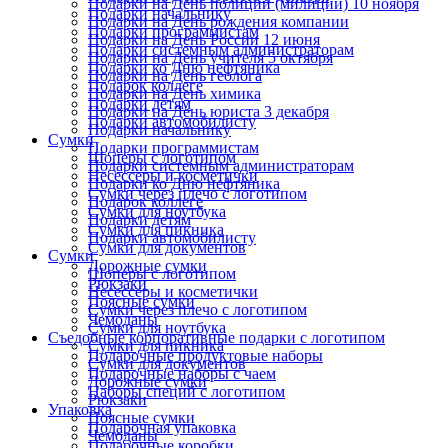
Подарки на День полиции (милиции) 10 ноября
Подарки начальнику
Подарки на День рождения компании
Подарки программистам
Подарки на День России 12 июня
Подарки системным администраторам
Подарки на День учителя 5 октября
Подарки ко Дню нефтяника
Подарки на День геолога
Подарок коллеге
Подарки на День химика
Подарки детям
Подарки на День юриста 3 декабря
Подарки автомобилисту
Подарки начальнику
Сумки
Подарки программистам
Шоперы с логотипом
Подарки системным администраторам
Несессеры и косметички
Подарки ко Дню нефтяника
Сумки через плечо с логотипом
Подарок коллеге
Сумки для ноутбука
Подарки детям
Сумки для пикника
Подарки автомобилисту
Сумки для документов
Сумки
Дорожные сумки
Шоперы с логотипом
Рюкзаки
Несессеры и косметички
Поясные сумки
Сумки через плечо с логотипом
Чемоданы
Сумки для ноутбука
Съедобные корпоративные подарки с логотипом
Сумки для пикника
Подарочные продуктовые наборы
Сумки для документов
Подарочные наборы с чаем
Дорожные сумки
Наборы специй с логотипом
Рюкзаки
Упаковка
Поясные сумки
Подарочная упаковка
Чемоданы
Подарочные коробки