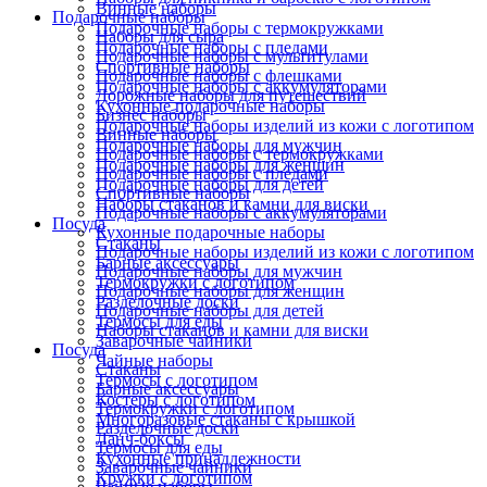
Винные наборы
Подарочные наборы
Подарочные наборы с термокружками
Наборы для сыра
Подарочные наборы с пледами
Подарочные наборы с мультитулами
Спортивные наборы
Подарочные наборы с флешками
Подарочные наборы с аккумуляторами
Дорожные наборы для путешествий
Кухонные подарочные наборы
Бизнес наборы
Подарочные наборы изделий из кожи с логотипом
Винные наборы
Подарочные наборы для мужчин
Подарочные наборы с термокружками
Подарочные наборы для женщин
Подарочные наборы с пледами
Подарочные наборы для детей
Спортивные наборы
Наборы стаканов и камни для виски
Подарочные наборы с аккумуляторами
Посуда
Кухонные подарочные наборы
Стаканы
Подарочные наборы изделий из кожи с логотипом
Барные аксессуары
Подарочные наборы для мужчин
Термокружки с логотипом
Подарочные наборы для женщин
Разделочные доски
Подарочные наборы для детей
Термосы для еды
Наборы стаканов и камни для виски
Заварочные чайники
Посуда
Чайные наборы
Стаканы
Термосы с логотипом
Барные аксессуары
Костеры с логотипом
Термокружки с логотипом
Многоразовые стаканы с крышкой
Разделочные доски
Ланч-боксы
Термосы для еды
Кухонные принадлежности
Заварочные чайники
Кружки с логотипом
Чайные наборы