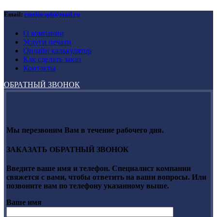
Email:
emelin-spb@mail.ru
О компании
Услуги печати
Онлайн калькулятор
Как сделать заказ
Контакты
ОБРАТНЫЙ ЗВОНОК
Мы перезвоним Вам в течение рабочего дня.
ЗАКАЗАТЬ ОБРАТНЫЙ ЗВОНОК
Введите ваше имя и телефон. Специалист компании
свяжется с вами, чтобы ответить на ваши вопросы. Или
позвоните нам по телефону указанному выше.
Ваше имя