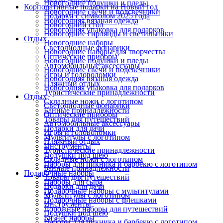
Новогодние подушки и пледы
Корпоративные подарки на Новый год
Новогодние свечи и подсвечники
Подарки с символом 2025 года
Новогодняя вязаная одежда
Новогодний стол
Новогодняя упаковка для подарков
Новогодние гирлянды и светильники
Отдых
Новогодние наборы
Светодиодные фонарики
Новогодние наборы для творчества
Оптические приборы
Новогодние подушки и пледы
Автомобильные аксессуары
Новогодние свечи и подсвечники
Игры и головоломки
Новогодняя вязаная одежда
Пляжный отдых
Новогодняя упаковка для подарков
Туристические принадлежности
Отдых
Складные ножи с логотипом
Светодиодные фонарики
Банные принадлежности
Оптические приборы
Товары для путешествий
Автомобильные аксессуары
Подарки для дачи
Игры и головоломки
Мультитулы с логотипом
Пляжный отдых
Инструменты
Туристические принадлежности
Подушки под шею
Складные ножи с логотипом
Наборы для пикника и барбекю с логотипом
Банные принадлежности
Подарочные наборы
Товары для путешествий
Наборы для сыра
Подарки для дачи
Подарочные наборы с мультитулами
Мультитулы с логотипом
Подарочные наборы с флешками
Инструменты
Дорожные наборы для путешествий
Подушки под шею
Бизнес наборы
Наборы для пикника и барбекю с логотипом