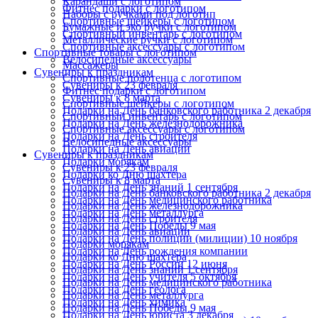
Карандаши с логотипом
Фитнес подарки с логотипом
Наборы с ручками под логотип
Спортивные шейкеры с логотипом
Бумажные и эко ручки с логотипом
Спортивный инвентарь с логотипом
Металлические ручки с логотипом
Спортивные аксессуары с логотипом
Спортивные товары с логотипом
Велосипедные аксессуары
Массажеры
Сувениры к праздникам
Спортивные полотенца с логотипом
Сувениры к 23 февраля
Фитнес подарки с логотипом
Сувениры к 8 марта
Спортивные шейкеры с логотипом
Подарки на День банковского работника 2 декабря
Спортивный инвентарь с логотипом
Подарки на День железнодорожника
Спортивные аксессуары с логотипом
Подарки на День строителя
Велосипедные аксессуары
Подарки на День авиации
Сувениры к праздникам
Подарки морякам
Сувениры к 23 февраля
Подарки ко Дню шахтера
Сувениры к 8 марта
Подарки на День знаний 1 сентября
Подарки на День банковского работника 2 декабря
Подарки на День медицинского работника
Подарки на День железнодорожника
Подарки на День металлурга
Подарки на День строителя
Подарки на День Победы 9 мая
Подарки на День авиации
Подарки на День полиции (милиции) 10 ноября
Подарки морякам
Подарки на День рождения компании
Подарки ко Дню шахтера
Подарки на День России 12 июня
Подарки на День знаний 1 сентября
Подарки на День учителя 5 октября
Подарки на День медицинского работника
Подарки на День геолога
Подарки на День металлурга
Подарки на День химика
Подарки на День Победы 9 мая
Подарки на День юриста 3 декабря