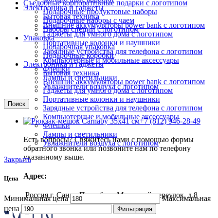
Съедобные корпоративные подарки с логотипом
Электроника и гаджеты
Подарочные продуктовые наборы
Бытовая техника
Подарочные наборы с чаем
Внешние аккумуляторы power bank с логотипом
Наборы специй с логотипом
Гаджеты для умного дома с логотипом
Упаковка
Портативные колонки и наушники
Подарочная упаковка
Зарядные устройства для телефона с логотипом
Подарочные коробки
Компьютерные и мобильные аксессуары
Электроника и гаджеты
Флешки
Бытовая техника
Лампы и светильники
Внешние аккумуляторы power bank с логотипом
Увлажнители воздуха с логотипом
Гаджеты для умного дома с логотипом
Портативные колонки и наушники
Поиск
Зарядные устройства для телефона с логотипом
Компьютерные и мобильные аксессуары
+7 (812) 946-28-49
Флешки
Лампы и светильники
Есть вопросы? Свяжитесь нами с помощью формы
Увлажнители воздуха с логотипом
обратного звонка или позвоните нам по телефону
указанному выше.
Закрыть
Адрес:
Цена
Россия г. Санкт-Петербург, Масляный переулок, д.8
Минимальная цена
Максимальная
цена
Фильтрация