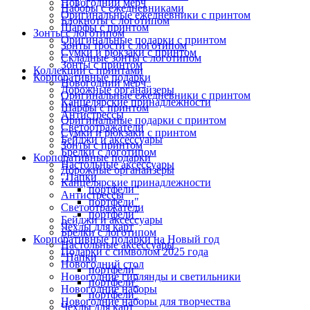
Новогодний мерч
Наборы с ежедневниками
Оригинальные ежедневники с принтом
Блокноты с логотипом
Шарфы с принтом
Зонты с логотипом
Оригинальные подарки с принтом
Зонты трости с логотипом
Сумки и рюкзаки с принтом
Складные зонты с логотипом
Зонты с принтом
Коллекции с принтами
Корпоративные подарки
Новогодний мерч
Дорожные органайзеры
Оригинальные ежедневники с принтом
Канцелярские принадлежности
Шарфы с принтом
Антистрессы
Оригинальные подарки с принтом
Светоотражатели
Сумки и рюкзаки с принтом
Бейджи и аксессуары
Зонты с принтом
Брелки с логотипом
Корпоративные подарки
Настольные аксессуары
Дорожные органайзеры
"Папки
Канцелярские принадлежности
портфели"
Антистрессы
портфели"
Светоотражатели
портфели"
Бейджи и аксессуары
Чехлы для карт
Брелки с логотипом
Корпоративные подарки на Новый год
Настольные аксессуары
Подарки с символом 2025 года
"Папки
Новогодний стол
портфели"
Новогодние гирлянды и светильники
портфели"
Новогодние наборы
портфели"
Новогодние наборы для творчества
Чехлы для карт