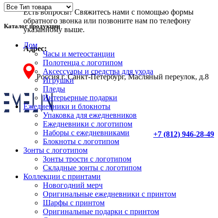
Есть вопросы? Свяжитесь нами с помощью формы
обратного звонка или позвоните нам по телефону
Каталог продукции
указанному выше.
Дом
Адрес:
Часы и метеостанции
Полотенца с логотипом
Аксессуары и средства для ухода
Россия г. Санкт-Петербург, Масляный переулок, д.8
Игрушки
Пледы
Интерьерные подарки
Ежедневники и блокноты
Упаковка для ежедневников
Ежедневники с логотипом
Наборы с ежедневниками
+7 (812) 946-28-49
Блокноты с логотипом
Зонты с логотипом
Зонты трости с логотипом
Складные зонты с логотипом
Коллекции с принтами
Новогодний мерч
Оригинальные ежедневники с принтом
Шарфы с принтом
Оригинальные подарки с принтом