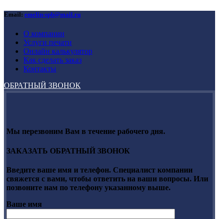
Email:
emelin-spb@mail.ru
О компании
Услуги печати
Онлайн калькулятор
Как сделать заказ
Контакты
ОБРАТНЫЙ ЗВОНОК
Мы перезвоним Вам в течение рабочего дня.
ЗАКАЗАТЬ ОБРАТНЫЙ ЗВОНОК
Введите ваше имя и телефон. Специалист компании
свяжется с вами, чтобы ответить на ваши вопросы. Или
позвоните нам по телефону указанному выше.
Ваше имя