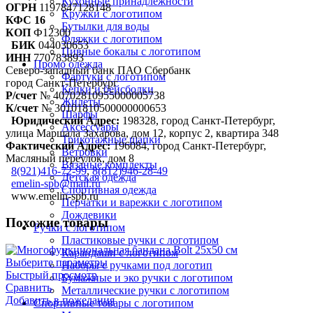
Кухонные принадлежности
ОГРН
1197847128148
Кружки с логотипом
КФС 16
Бутылки для воды
КОП
Ф12300
Фляжки с логотипом
БИК
044030653
Пивные бокалы с логотипом
ИНН
770783893
Промо одежда
Северо-западный банк ПАО Сбербанк
Фартуки с логотипом
город Санкт-Петербург
Кепки и бейсболки
Р/счет
№ 40702810955000005738
Жилеты
К/счет
№ 30101810500000000653
Шарфы
Юридический Адрес:
198328, город Санкт-Петербург,
Аксессуары
улица Маршала Захарова, дом 12, корпус 2, квартира 348
Трикотажные шапки
Фактический Адрес:
196084, город Санкт-Петербург,
Ветровки
Масляный переулок, дом 8
Вязаные комплекты
8(921)416-72-99
,
8(812)946-28-49
Детская одежда
emelin-spb@mail.ru
Спортивная одежда
www.emelin-spb.ru
Перчатки и варежки с логотипом
Дождевики
Похожие товары
Ручки с логотипом
Пластиковые ручки с логотипом
Карандаши с логотипом
Выберите параметры
Наборы с ручками под логотип
Быстрый просмотр
Бумажные и эко ручки с логотипом
Сравнить
Металлические ручки с логотипом
Добавить в пожелания
Спортивные товары с логотипом