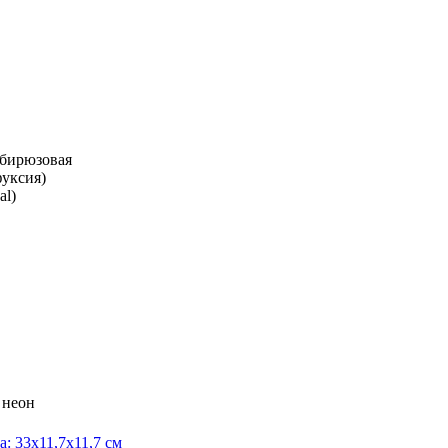
-бирюзовая
фуксия)
al)
 неон