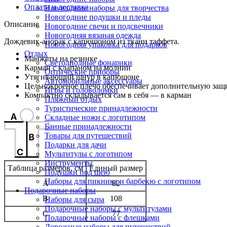
Оплата и доставка
Новогодние наборы для творчества
Новогодние подушки и пледы
Описание
Новогодние свечи и подсвечники
Новогодняя вязаная одежда
Дождевик-анорак с капюшоном из ткани таффета.
Новогодняя упаковка для подарков
Отдых
Манжеты на резинке
Светодиодные фонарики
Карман с клапаном на молнии
Оптические приборы
Утягивающий шнур в капюшоне
Автомобильные аксессуары
Цельнокроеное плечо обеспечивает дополнительную защ
Игры и головоломки
Компактно складывается сам в себя — в карман
Пляжный отдых
Туристические принадлежности
Складные ножи с логотипом
Банные принадлежности
Товары для путешествий
Подарки для дачи
Мультитулы с логотипом
Инструменты
Таблица размеров, см
Единый размер
Подушки под шею
Наборы для пикника и барбекю с логотипом
A
82
Подарочные наборы
B
108
Наборы для сыра
Подарочные наборы с мультитулами
C
77
Подарочные наборы с флешками
Дорожные наборы для путешествий