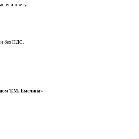
еру и цвету.
и без НДС.
дом Т.М. Емелина»