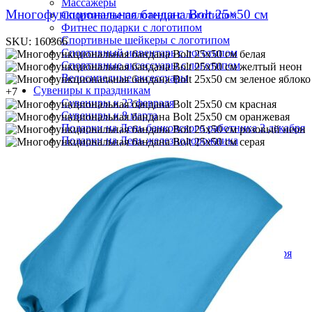
Массажеры
Многофункциональная бандана Bolt 25×50 см
Спортивные полотенца с логотипом
Фитнес подарки с логотипом
Спортивные шейкеры с логотипом
SKU:
160366
Спортивный инвентарь с логотипом
белая
Спортивные аксессуары с логотипом
желтый неон
Велосипедные аксессуары
зеленое яблоко
Сувениры к праздникам
+7
Сувениры к 23 февраля
красная
Сувениры к 8 марта
оранжевая
Подарки на День банковского работника 2 декабря
розовый неон
Подарки на День железнодорожника
серая
Подарки на День строителя
Подарки на День авиации
Подарки морякам
Подарки ко Дню шахтера
Подарки на День знаний 1 сентября
Подарки на День медицинского работника
Подарки на День металлурга
Подарки на День Победы 9 мая
Подарки на День полиции (милиции) 10 ноября
Подарки на День рождения компании
Подарки на День России 12 июня
Подарки на День учителя 5 октября
Подарки на День геолога