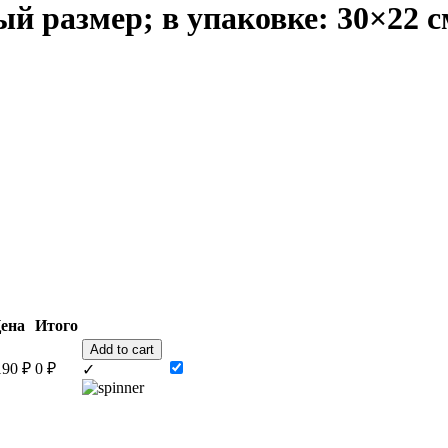
й размер; в упаковке: 30×22 с
ена
Итого
Add to cart
190
₽
0
₽
✓