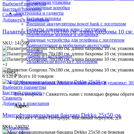
Подарочная упаковка
Выберите параметры
Подарочные коробки
Быстрый просмотр
Электроника и гаджеты
Сравнить
Бытовая техника
Добавить в пожелания
Внешние аккумуляторы power bank с логотипом
Гаджеты для умного дома с логотипом
Палантин Gorgeous 70х180 см, длина бахромы 10 см; 
Портативные колонки и наушники
Зарядные устройства для телефона с логотипом
SKU:
141599
Компьютерные и мобильные аксессуары
Флешки
Лампы и светильники
Увлажнители воздуха с логотипом
+1
Поиск
6 120
₽
Всего 10 товаров
Выберите параметры
Быстрый просмотр
Есть вопросы? Свяжитесь нами с помощью формы обратно
Сравнить
Добавить в пожелания
Адрес:
Многофункциональная бандана Dekko 25х50 см
Россия г. Санкт-Петербург, Масляный переулок, д.8
SKU:
230702
бежевая