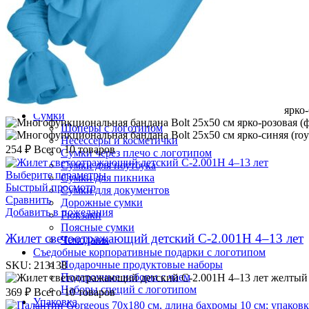
Подарки на День химика
Подарки на День юриста 3 декабря
Подарки начальнику
Подарки программистам
Подарки системным администраторам
Подарки ко Дню нефтяника
Подарок коллеге
Подарки детям
Подарки автомобилисту
ярко
Сумки
ярко-розовая (
Шоперы с логотипом
ярко-синяя (roy
Несессеры и косметички
254
₽
Всего 10 товаров
Сумки через плечо с логотипом
Сумки для ноутбука
Выберите параметры
Сумки для пикника
Быстрый просмотр
Сумки для документов
Сравнить
Дорожные сумки
Добавить в пожелания
Рюкзаки
Поясные сумки
Жилет светоотражающий детский С-2.001Н 4–13 лет
Чемоданы
Съедобные корпоративные подарки с логотипом
Подарочные продуктовые наборы
SKU:
213138
Подарочные наборы с чаем
желтый
Наборы специй с логотипом
369
₽
Всего 10 товаров
Упаковка