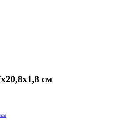
х20,8х1,8 см
пом