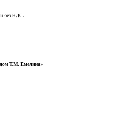
и без НДС.
дом Т.М. Емелина»