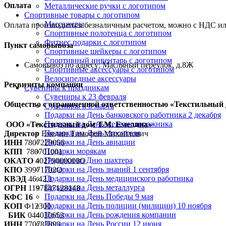
Оплата
Металлические ручки с логотипом
Спортивные товары с логотипом
Массажеры
Оплата производиться безналичным расчетом, можно с НДС ил
Спортивные полотенца с логотипом
Фитнес подарки с логотипом
Пункт самовывоза
Спортивные шейкеры с логотипом
Спортивный инвентарь с логотипом
Самовывоз по адресу: Масляный переулок, д.8Ж
Спортивные аксессуары с логотипом
Велосипедные аксессуары
Реквизиты компании
Сувениры к праздникам
Сувениры к 23 февраля
Общество с ограниченной ответственностью «Текстильный 
Сувениры к 8 марта
Подарки на День банковского работника 2 декабря
Подарки на День железнодорожника
ООО «Текстильный дом Т.М. Емелина»
Подарки на День строителя
Директор
Емелин Тимофей Михайлович
Подарки на День авиации
ИНН
7807229056
Подарки морякам
КПП
780701001
Подарки ко Дню шахтера
ОКАТО
40279000000О
Подарки на День знаний 1 сентября
КПО
39971702О
Подарки на День медицинского работника
КВЭД
46.42.1
Подарки на День металлурга
ОГРН
1197847128148
Подарки на День Победы 9 мая
КФС 16
Подарки на День полиции (милиции) 10 ноября
КОП
Ф12300
Подарки на День рождения компании
БИК
044030653
Подарки на День России 12 июня
ИНН
770783893