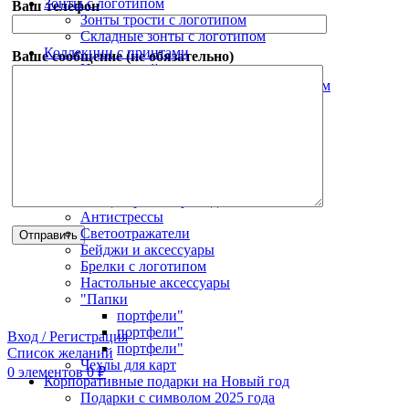
Зонты с логотипом
Ваш телефон
Зонты трости с логотипом
Складные зонты с логотипом
Коллекции с принтами
Ваше сообщение (не обязательно)
Новогодний мерч
Оригинальные ежедневники с принтом
Шарфы с принтом
Оригинальные подарки с принтом
Сумки и рюкзаки с принтом
Зонты с принтом
Корпоративные подарки
Дорожные органайзеры
Канцелярские принадлежности
Антистрессы
Светоотражатели
Бейджи и аксессуары
Брелки с логотипом
Настольные аксессуары
"Папки
портфели"
портфели"
Вход / Регистрация
портфели"
Список желаний
Чехлы для карт
0
элементов
0
₽
Корпоративные подарки на Новый год
Подарки с символом 2025 года