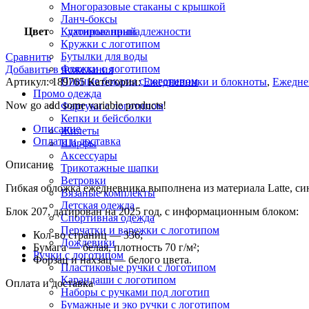
Многоразовые стаканы с крышкой
Ланч-боксы
Цвет
датированный
Кухонные принадлежности
Кружки с логотипом
Бутылки для воды
Сравнить
Фляжки с логотипом
Добавить в пожелания
Пивные бокалы с логотипом
Артикул:
189765
Категории:
Ежедневники и блокноты
,
Ежедне
Промо одежда
Now go add some variable products!
Фартуки с логотипом
Кепки и бейсболки
Описание
Жилеты
Оплата и доставка
Шарфы
Аксессуары
Описание
Трикотажные шапки
Ветровки
Гибкая обложка ежедневника выполнена из материала Latte, с
Вязаные комплекты
Детская одежда
Блок 207, датирован на 2025 год, с информационным блоком:
Спортивная одежда
Перчатки и варежки с логотипом
Кол-во страниц — 336;
Дождевики
Бумага — белая, плотность 70 г/м²;
Ручки с логотипом
Форзац и нахзац — белого цвета.
Пластиковые ручки с логотипом
Карандаши с логотипом
Оплата и доставка
Наборы с ручками под логотип
Бумажные и эко ручки с логотипом