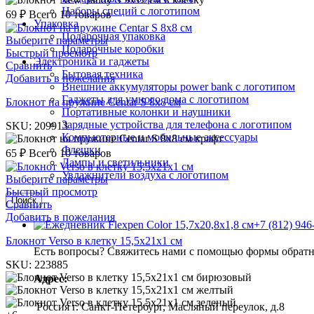
Наборы специй с логотипом
69
₽
Всего 10 товаров
Упаковка
Подарочная упаковка
Выберите параметры
Подарочные коробки
Быстрый просмотр
Электроника и гаджеты
Сравнить
Бытовая техника
Добавить в пожелания
Внешние аккумуляторы power bank с логотипом
Гаджеты для умного дома с логотипом
Блокнот на пружине Centar S 8х8 см
Портативные колонки и наушники
Зарядные устройства для телефона с логотипом
SKU:
209913
Компьютерные и мобильные аксессуары
крафт
Флешки
65
₽
Всего 10 товаров
Лампы и светильники
Увлажнители воздуха с логотипом
Выберите параметры
Быстрый просмотр
Поиск
Сравнить
Добавить в пожелания
+7 (812) 946
Блокнот Verso в клетку 15,5х21х1 см
Есть вопросы? Свяжитесь нами с помощью формы обратно
SKU:
223885
бирюзовый
Адрес:
желтый
зеленый
Россия г. Санкт-Петербург, Масляный переулок, д.8