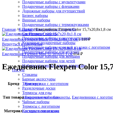
Подарочные наборы с мультитулами
Подарочные наборы с флешками
Дорожные наборы для путешествий
Бизнес наборы
Винные наборы
Подарочные наборы с термокружками
Подарочные наборы с пледами
Главная
/
Каталог
/
Ежедневник Flexpen Color 15,7х20,8х1,8 см
Спортивные наборы
Подарочные наборы с аккумуляторами
Ежедневник Flexpen Black 15,6х20,8х1,3 см
1 110
₽
Кухонные подарочные наборы
Вернуться к продуктам
Подарочные наборы изделий из кожи с логотипом
Подарочные наборы для мужчин
Ежедневник Flexpen Mini 11,5х16х1,3 см
654
₽
Подарочные наборы для женщин
Подарочные наборы для детей
Ежедневник Flexpen Color 15,7
Наборы стаканов и камни для виски
Посуда
Стаканы
Барные аксессуары
Бренд
Контекст
Термокружки с логотипом
Разделочные доски
Термосы для еды
Тип товара
Ежедневники и блокноты
,
Ежедневники с логоти
Заварочные чайники
Чайные наборы
Термосы с логотипом
Материал
искусственная кожа
Костеры с логотипом