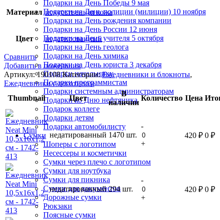
Подарки на День Победы 9 мая
Подарки на День полиции (милиции) 10 ноября
Материал
искусственная кожа
Подарки на День рождения компании
Подарки на День России 12 июня
Подарки на День учителя 5 октября
Цвет
недатированный
Подарки на День геолога
Подарки на День химика
Сравнить
Подарки на День юриста 3 декабря
Добавить в пожелания
Подарки начальнику
Артикул:
190108
Категории:
Ежедневники и блокноты
,
Подарки программистам
Ежедневники с логотипом
Подарки системным администраторам
В
Thumbnail
Цвет
Количество
Цена
Ито
Подарки ко Дню нефтяника
наличии
Подарок коллеге
Подарки детям
-
Подарки автомобилисту
недатированный
1470 шт.
420
₽
0
₽
Сумки
+
Шоперы с логотипом
Несессеры и косметички
Сумки через плечо с логотипом
Сумки для ноутбука
Сумки для пикника
-
Сумки для документов
недатированный
294 шт.
420
₽
0
₽
Дорожные сумки
+
Рюкзаки
Поясные сумки