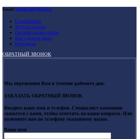
Email:
emelin-spb@mail.ru
О компании
Услуги печати
Онлайн калькулятор
Как сделать заказ
Контакты
ОБРАТНЫЙ ЗВОНОК
Мы перезвоним Вам в течение рабочего дня.
ЗАКАЗАТЬ ОБРАТНЫЙ ЗВОНОК
Введите ваше имя и телефон. Специалист компании
свяжется с вами, чтобы ответить на ваши вопросы. Или
позвоните нам по телефону указанному выше.
Ваше имя