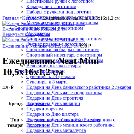
Пластиковые ручки с логотипом
Карандаши с логотипом
Наборы с ручками под логотип
Бумажные и эко ручки с логотипом
Главная
/
Каталог
/
Ежедневник Neat Mini 10,5х16х1,2 см
Металлические ручки с логотипом
Спортивные товары с логотипом
Ежедневник Must 15х21х1,5 см
Массажеры
Вернуться к продуктам
Спортивные полотенца с логотипом
Фитнес подарки с логотипом
Ежедневник Nebraska 15,2х21х2,3 см
698
₽
Спортивные шейкеры с логотипом
Спортивный инвентарь с логотипом
Ежедневник Neat Mini
Спортивные аксессуары с логотипом
Велосипедные аксессуары
10,5х16х1,2 см
Сувениры к праздникам
Сувениры к 23 февраля
Сувениры к 8 марта
Подарки на День банковского работника 2 декабря
420
₽
Подарки на День железнодорожника
Подарки на День строителя
Подарки на День авиации
Бренд
Контекст
Подарки морякам
Подарки ко Дню шахтера
Подарки на День знаний 1 сентября
Тип
Ежедневники и блокноты
,
Ежедневники с
Подарки на День медицинского работника
товара
логотипом
Подарки на День металлурга