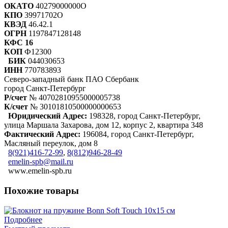
ОКАТО
40279000000О
КПО
39971702О
КВЭД
46.42.1
ОГРН
1197847128148
КФС 16
КОП
Ф12300
БИК
044030653
ИНН
770783893
Северо-западный банк ПАО Сбербанк
город Санкт-Петербург
Р/счет
№ 40702810955000005738
К/счет
№ 30101810500000000653
Юридический Адрес:
198328, город Санкт-Петербург,
улица Маршала Захарова, дом 12, корпус 2, квартира 348
Фактический Адрес:
196084, город Санкт-Петербург,
Масляный переулок, дом 8
8(921)416-72-99
,
8(812)946-28-49
emelin-spb@mail.ru
www.emelin-spb.ru
Похожие товары
Подробнее