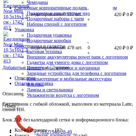
Чемоданы
Съедобные корпоративные подарки с логотипом
-
Подарочные продуктовые наборы
недатированный
311 шт.
420
₽
0
₽
Подарочные наборы с чаем
+
Наборы специй с логотипом
Упаковка
Подарочная упаковка
Подарочные коробки
-
Электроника и гаджеты
недатированный
478 шт.
420
₽
0
₽
Бытовая техника
+
Внешние аккумуляторы power bank с логотипом
Гаджеты для умного дома с логотипом
Добавить в корзину
✓
Портативные колонки и наушники
Зарядные устройства для телефона с логотипом
Описание
Компьютерные и мобильные аксессуары
Оплата и доставка
Флешки
Лампы и светильники
Описание
Увлажнители воздуха с логотипом
Ежедневник с гибкой обложкой, выполнен из материала Latte,
Поиск
синий HH.
Блок 212, без календарной сетки и информационного блока:
Кол-во страниц — 192;
+7 (812) 946-28-49
Бумага — белая, плотность 70 г/м²;