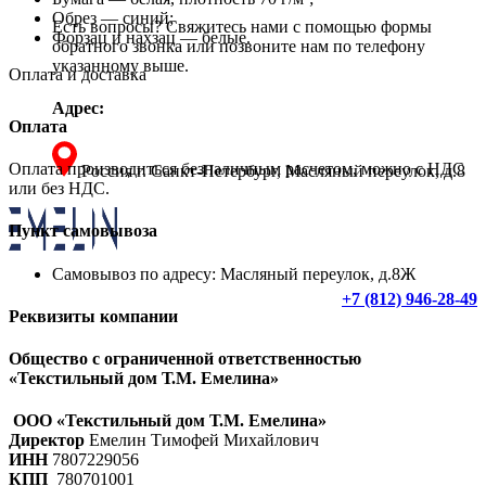
Обрез — синий;
Есть вопросы? Свяжитесь нами с помощью формы
Форзац и нахзац — белые.
обратного звонка или позвоните нам по телефону
указанному выше.
Оплата и доставка
Адрес:
Оплата
Оплата производиться безналичным расчетом, можно с НДС
Россия г. Санкт-Петербург, Масляный переулок, д.8
или без НДС.
Пункт самовывоза
Самовывоз по адресу: Масляный переулок, д.8Ж
+7 (812) 946-28-49
Реквизиты компании
Общество с ограниченной ответственностью
«Текстильный дом Т.М. Емелина»
ООО «Текстильный дом Т.М. Емелина»
Директор
Емелин Тимофей Михайлович
ИНН
7807229056
КПП
780701001