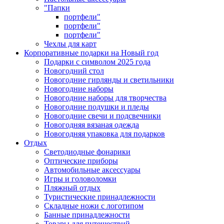
"Папки
портфели"
портфели"
портфели"
Чехлы для карт
Корпоративные подарки на Новый год
Подарки с символом 2025 года
Новогодний стол
Новогодние гирлянды и светильники
Новогодние наборы
Новогодние наборы для творчества
Новогодние подушки и пледы
Новогодние свечи и подсвечники
Новогодняя вязаная одежда
Новогодняя упаковка для подарков
Отдых
Светодиодные фонарики
Оптические приборы
Автомобильные аксессуары
Игры и головоломки
Пляжный отдых
Туристические принадлежности
Складные ножи с логотипом
Банные принадлежности
Товары для путешествий