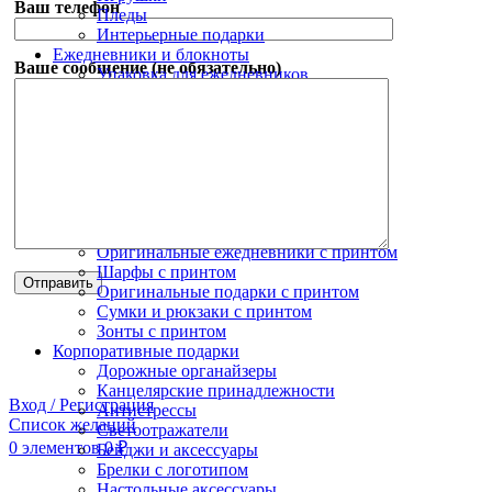
Ваш телефон
Пледы
Интерьерные подарки
Ежедневники и блокноты
Ваше сообщение (не обязательно)
Упаковка для ежедневников
Ежедневники с логотипом
Наборы с ежедневниками
Блокноты с логотипом
Зонты с логотипом
Зонты трости с логотипом
Складные зонты с логотипом
Коллекции с принтами
Новогодний мерч
Оригинальные ежедневники с принтом
Шарфы с принтом
Оригинальные подарки с принтом
Сумки и рюкзаки с принтом
Зонты с принтом
Корпоративные подарки
Дорожные органайзеры
Канцелярские принадлежности
Вход / Регистрация
Антистрессы
Список желаний
Светоотражатели
0
элементов
0
₽
Бейджи и аксессуары
Брелки с логотипом
Настольные аксессуары