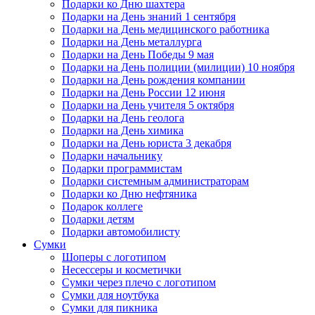
Подарки ко Дню шахтера
Подарки на День знаний 1 сентября
Подарки на День медицинского работника
Подарки на День металлурга
Подарки на День Победы 9 мая
Подарки на День полиции (милиции) 10 ноября
Подарки на День рождения компании
Подарки на День России 12 июня
Подарки на День учителя 5 октября
Подарки на День геолога
Подарки на День химика
Подарки на День юриста 3 декабря
Подарки начальнику
Подарки программистам
Подарки системным администраторам
Подарки ко Дню нефтяника
Подарок коллеге
Подарки детям
Подарки автомобилисту
Сумки
Шоперы с логотипом
Несессеры и косметички
Сумки через плечо с логотипом
Сумки для ноутбука
Сумки для пикника