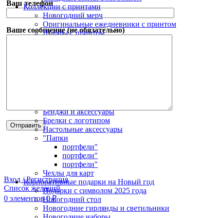
Ваш телефон
Коллекции с принтами
Новогодний мерч
Оригинальные ежедневники с принтом
Ваше сообщение (не обязательно)
Шарфы с принтом
Оригинальные подарки с принтом
Сумки и рюкзаки с принтом
Зонты с принтом
Корпоративные подарки
Дорожные органайзеры
Канцелярские принадлежности
Антистрессы
Светоотражатели
Бейджи и аксессуары
Брелки с логотипом
Настольные аксессуары
"Папки
портфели"
портфели"
портфели"
Чехлы для карт
Вход / Регистрация
Корпоративные подарки на Новый год
Список желаний
Подарки с символом 2025 года
0
элементов
0
₽
Новогодний стол
Новогодние гирлянды и светильники
Новогодние наборы