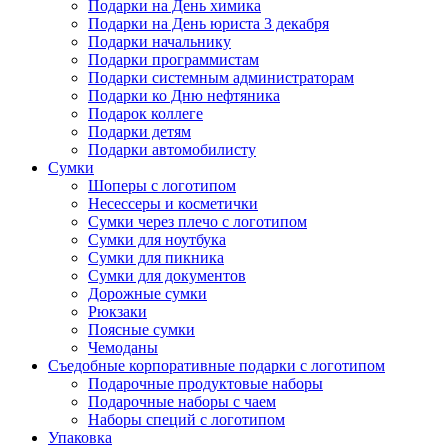
Подарки на День химика
Подарки на День юриста 3 декабря
Подарки начальнику
Подарки программистам
Подарки системным администраторам
Подарки ко Дню нефтяника
Подарок коллеге
Подарки детям
Подарки автомобилисту
Сумки
Шоперы с логотипом
Несессеры и косметички
Сумки через плечо с логотипом
Сумки для ноутбука
Сумки для пикника
Сумки для документов
Дорожные сумки
Рюкзаки
Поясные сумки
Чемоданы
Съедобные корпоративные подарки с логотипом
Подарочные продуктовые наборы
Подарочные наборы с чаем
Наборы специй с логотипом
Упаковка