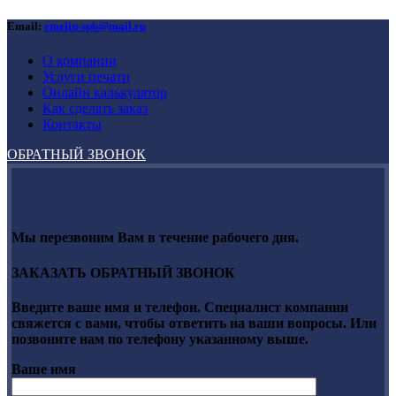
Email:
emelin-spb@mail.ru
О компании
Услуги печати
Онлайн калькулятор
Как сделать заказ
Контакты
ОБРАТНЫЙ ЗВОНОК
Мы перезвоним Вам в течение рабочего дня.
ЗАКАЗАТЬ ОБРАТНЫЙ ЗВОНОК
Введите ваше имя и телефон. Специалист компании
свяжется с вами, чтобы ответить на ваши вопросы. Или
позвоните нам по телефону указанному выше.
Ваше имя