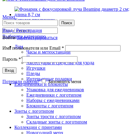
Меню
Каталог продукции
Поиск
Вход / Регистрация
Выберите категорию
Войти
Зарегистрироваться
Дом
Имя пользователя или Email
*
Часы и метеостанции
Полотенца с логотипом
Пароль
*
Аксессуары и средства для ухода
Игрушки
Вход
Пледы
Интерьерные подарки
Потеряли пароль?
Запомнить меня
Ежедневники и блокноты
Упаковка для ежедневников
Ежедневники с логотипом
Наборы с ежедневниками
Блокноты с логотипом
Зонты с логотипом
Зонты трости с логотипом
Складные зонты с логотипом
Коллекции с принтами
Новогодний мерч