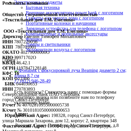
Электроника и гаджеты
Реквизиты компании
Бытовая техника
Внешние аккумуляторы power bank с логотипом
Общество с ограниченной ответственностью
Гаджеты для умного дома с логотипом
«Текстильный дом Т.М. Емелина»
Портативные колонки и наушники
Зарядные устройства для телефона с логотипом
ООО «Текстильный дом Т.М. Емелина»
Компьютерные и мобильные аксессуары
Директор
Емелин Тимофей Михайлович
Флешки
ИНН
7807229056
Лампы и светильники
КПП
780701001
Увлажнители воздуха с логотипом
ОКАТО
40279000000О
КПО
39971702О
Поиск
КВЭД
46.42.1
ОГРН
1197847128148
КФС 16
КОП
Ф12300
+7 (812) 946-28-49
БИК
044030653
ИНН
770783893
Есть вопросы? Свяжитесь нами с помощью формы
Северо-западный банк ПАО Сбербанк
обратного звонка или позвоните нам по телефону
город Санкт-Петербург
указанному выше.
Р/счет
№ 40702810955000005738
К/счет
№ 30101810500000000653
Адрес:
Юридический Адрес:
198328, город Санкт-Петербург,
улица Маршала Захарова, дом 12, корпус 2, квартира 348
Россия г. Санкт-Петербург, Масляный переулок, д.8
Фактический Адрес:
196084, город Санкт-Петербург,