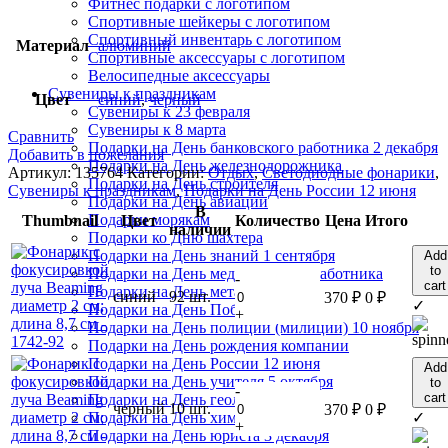
Фитнес подарки с логотипом
Спортивные шейкеры с логотипом
Спортивный инвентарь с логотипом
Материал
алюминий
Спортивные аксессуары с логотипом
Велосипедные аксессуары
Сувениры к праздникам
Цвет
синий
,
черный
Сувениры к 23 февраля
Сувениры к 8 марта
Сравнить
Подарки на День банковского работника 2 декабря
Добавить в пожелания
Подарки на День железнодорожника
Артикул:
135764
Категории:
Отдых
,
Светодиодные фонарики
,
Подарки на День строителя
Сувениры к праздникам
,
Подарки на День России 12 июня
Подарки на День авиации
В
Подарки морякам
Thumbnail
Цвет
Количество
Цена
Итого
наличии
Подарки ко Дню шахтера
Подарки на День знаний 1 сентября
Add
to
Подарки на День медицинского работника
-
cart
Подарки на День металлурга
синий
92 шт.
370
₽
0
₽
✓
Подарки на День Победы 9 мая
+
Подарки на День полиции (милиции) 10 ноября
Подарки на День рождения компании
Подарки на День России 12 июня
Add
Подарки на День учителя 5 октября
to
-
cart
Подарки на День геолога
черный
10 шт.
370
₽
0
₽
✓
Подарки на День химика
+
Подарки на День юриста 3 декабря