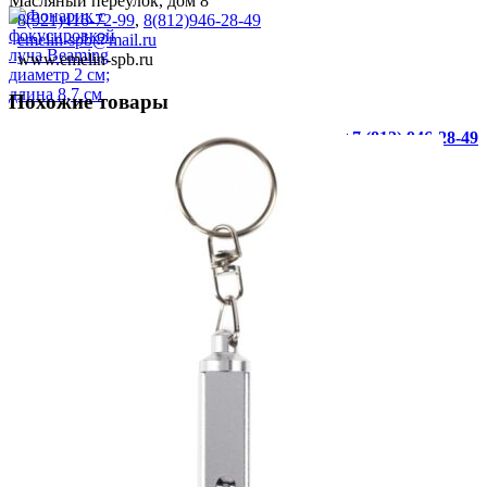
Масляный переулок, дом 8
8(921)416-72-99
,
8(812)946-28-49
emelin-spb@mail.ru
www.emelin-spb.ru
Похожие товары
+7 (812) 946-28-49