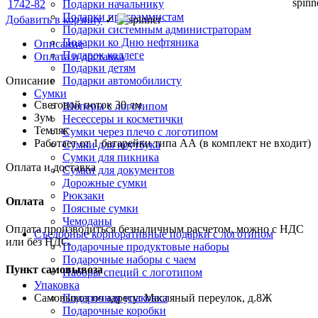
Подарки начальнику
Подарки программистам
Добавить в корзину
✓
Подарки системным администраторам
Подарки ко Дню нефтяника
Описание
Подарок коллеге
Оплата и доставка
Подарки детям
Описание
Подарки автомобилисту
Сумки
Световой поток 30 лм
Шоперы с логотипом
Зум
Несессеры и косметички
Темляк
Сумки через плечо с логотипом
Работает от 1 батарейки типа АА (в комплект не входит)
Сумки для ноутбука
Сумки для пикника
Оплата и доставка
Сумки для документов
Дорожные сумки
Рюкзаки
Оплата
Поясные сумки
Чемоданы
Оплата производиться безналичным расчетом, можно с НДС
Съедобные корпоративные подарки с логотипом
или без НДС.
Подарочные продуктовые наборы
Подарочные наборы с чаем
Пункт самовывоза
Наборы специй с логотипом
Упаковка
Самовывоз по адресу: Масляный переулок, д.8Ж
Подарочная упаковка
Подарочные коробки