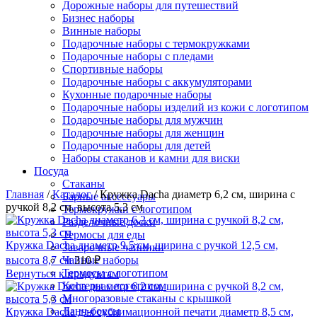
Дорожные наборы для путешествий
Бизнес наборы
Винные наборы
Подарочные наборы с термокружками
Подарочные наборы с пледами
Спортивные наборы
Подарочные наборы с аккумуляторами
Кухонные подарочные наборы
Подарочные наборы изделий из кожи с логотипом
Подарочные наборы для мужчин
Подарочные наборы для женщин
Подарочные наборы для детей
Наборы стаканов и камни для виски
Посуда
Стаканы
Главная
/
Каталог
/
Кружка Dacha диаметр 6,2 см, ширина с
Барные аксессуары
ручкой 8,2 см, высота 5,3 см
Термокружки с логотипом
Разделочные доски
Термосы для еды
Кружка Dacha диаметр 9,5 см, ширина с ручкой 12,5 см,
Заварочные чайники
высота 8,7 см
Чайные наборы
310
₽
Термосы с логотипом
Вернуться к продуктам
Костеры с логотипом
Многоразовые стаканы с крышкой
Ланч-боксы
Кружка Dacha для сублимационной печати диаметр 8,5 см,