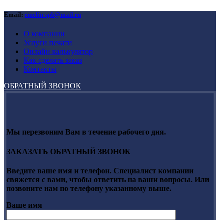
Email:
emelin-spb@mail.ru
О компании
Услуги печати
Онлайн калькулятор
Как сделать заказ
Контакты
ОБРАТНЫЙ ЗВОНОК
Мы перезвоним Вам в течение рабочего дня.
ЗАКАЗАТЬ ОБРАТНЫЙ ЗВОНОК
Введите ваше имя и телефон. Специалист компании
свяжется с вами, чтобы ответить на ваши вопросы. Или
позвоните нам по телефону указанному выше.
Ваше имя