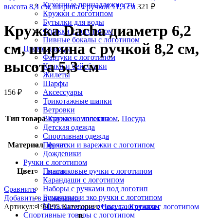
Кухонные принадлежности
высота 8,4 см, ширина с ручкой 11,3 см
321
₽
Кружки с логотипом
Бутылки для воды
Кружка Dacha диаметр 6,2
Фляжки с логотипом
Пивные бокалы с логотипом
см, ширина с ручкой 8,2 см,
Промо одежда
Фартуки с логотипом
высота 5,3 см
Кепки и бейсболки
Жилеты
Шарфы
156
₽
Аксессуары
Трикотажные шапки
Ветровки
Тип товара
Кружки с логотипом
,
Посуда
Вязаные комплекты
Детская одежда
Спортивная одежда
Материал
фаянс
Перчатки и варежки с логотипом
Дождевики
Ручки с логотипом
Цвет
малая
Пластиковые ручки с логотипом
Карандаши с логотипом
Наборы с ручками под логотип
Сравнить
Бумажные и эко ручки с логотипом
Добавить в пожелания
Металлические ручки с логотипом
Артикул:
190195
Категории:
Посуда
,
Кружки с логотипом
Спортивные товары с логотипом
В