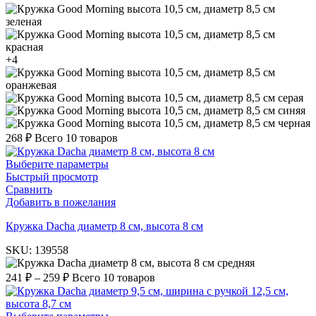
зеленая
красная
+4
оранжевая
серая
синяя
черная
268
₽
Всего 10 товаров
Выберите параметры
Быстрый просмотр
Сравнить
Добавить в пожелания
Кружка Dacha диаметр 8 см, высота 8 см
SKU:
139558
средняя
241
₽
–
259
₽
Всего 10 товаров