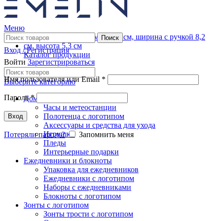
Меню
Поиск
Вход / Регистрация
Каталог продукции
Войти
Зарегистрироваться
Имя пользователя или Email
*
Выберите категорию
Пароль
*
Дом
Часы и метеостанции
Полотенца с логотипом
Вход
Аксессуары и средства для ухода
Игрушки
Потеряли пароль?
Запомнить меня
Пледы
Интерьерные подарки
Ежедневники и блокноты
Упаковка для ежедневников
Ежедневники с логотипом
Наборы с ежедневниками
Блокноты с логотипом
Зонты с логотипом
Зонты трости с логотипом