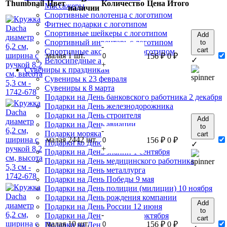
Thumbnail
Цвет
Количество
Цена
Итого
Массажеры
наличии
Спортивные полотенца с логотипом
Фитнес подарки с логотипом
Спортивные шейкеры с логотипом
Add
Спортивный инвентарь с логотипом
to
-
cart
Спортивные аксессуары с логотипом
малая
1 шт.
156
₽
0
₽
✓
Велосипедные аксессуары
+
Сувениры к праздникам
Сувениры к 23 февраля
Сувениры к 8 марта
Подарки на День банковского работника 2 декабря
Подарки на День железнодорожника
Подарки на День строителя
Add
Подарки на День авиации
to
-
Подарки морякам
cart
малая
2442 шт.
156
₽
0
₽
Подарки ко Дню шахтера
✓
+
Подарки на День знаний 1 сентября
Подарки на День медицинского работника
Подарки на День металлурга
Подарки на День Победы 9 мая
Подарки на День полиции (милиции) 10 ноября
Подарки на День рождения компании
Add
Подарки на День России 12 июня
to
-
Подарки на День учителя 5 октября
cart
малая
10 шт.
156
₽
0
₽
Подарки на День геолога