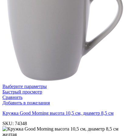
Выберите параметры
Быстрый просмотр
Сравнить
Добавить в пожелания
Кружка Good Morning высота 10,5 см, диаметр 8,5 см
SKU:
74348
желтая