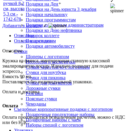
✓
+
Подарки на День химика
Подарки на День юриста 3 декабря
Подарки начальнику
Подарки программистам
Подарки системным администраторам
Добавить в корзину
✓
Подарки ко Дню нефтяника
Описание
Подарок коллеге
Оплата и доставка
Подарки детям
Подарки автомобилисту
Описание
Сумки
Шоперы с логотипом
Кружка из фаянса, имитирующая ставшую классикой
Несессеры и косметички
эмалированную посуду. Идеально подходит для подачи
Сумки через плечо с логотипом
эспрессо.
Сумки для ноутбука
Емкость 90 мл.
Сумки для пикника
Поставляется без индивидуальной упаковки.
Сумки для документов
Дорожные сумки
Оплата и доставка
Рюкзаки
Поясные сумки
Чемоданы
Оплата
Съедобные корпоративные подарки с логотипом
Подарочные продуктовые наборы
Оплата производиться безналичным расчетом, можно с НДС
Подарочные наборы с чаем
или без НДС.
Наборы специй с логотипом
Упаковка