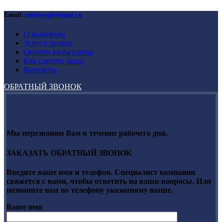
Email:
emelin-spb@mail.ru
О компании
Услуги печати
Онлайн калькулятор
Как сделать заказ
Контакты
ОБРАТНЫЙ ЗВОНОК
Мы перезвоним Вам в течение рабочего дня.
ЗАКАЗАТЬ ОБРАТНЫЙ ЗВОНОК
Введите ваше имя и телефон. Специалист компании
свяжется с вами, чтобы ответить на ваши вопросы. Или
позвоните нам по телефону указанному выше.
Ваше имя