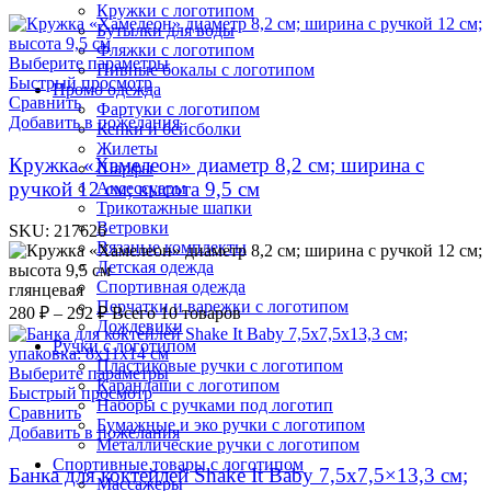
Кружки с логотипом
Бутылки для воды
Фляжки с логотипом
Выберите параметры
Пивные бокалы с логотипом
Быстрый просмотр
Промо одежда
Сравнить
Фартуки с логотипом
Добавить в пожелания
Кепки и бейсболки
Жилеты
Кружка «Хамелеон» диаметр 8,2 см; ширина с
Шарфы
ручкой 12 см; высота 9,5 см
Аксессуары
Трикотажные шапки
Ветровки
SKU:
217626
Вязаные комплекты
Детская одежда
Спортивная одежда
глянцевая
Перчатки и варежки с логотипом
280
₽
–
292
₽
Всего 10 товаров
Дождевики
Ручки с логотипом
Пластиковые ручки с логотипом
Выберите параметры
Карандаши с логотипом
Быстрый просмотр
Наборы с ручками под логотип
Сравнить
Бумажные и эко ручки с логотипом
Добавить в пожелания
Металлические ручки с логотипом
Спортивные товары с логотипом
Банка для коктейлей Shake It Baby 7,5х7,5×13,3 см;
Массажеры