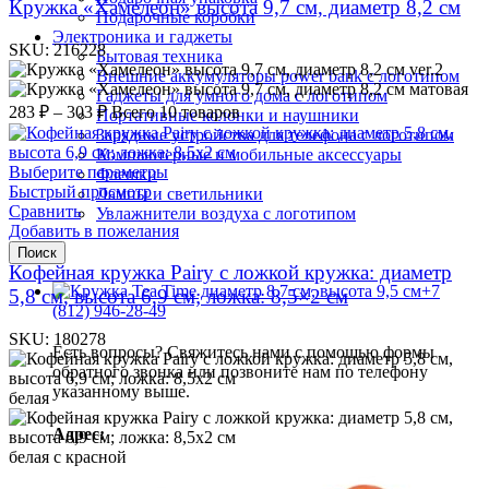
Кружка «Хамелеон» высота 9,7 см, диаметр 8,2 см
Подарочные коробки
Электроника и гаджеты
SKU:
216228
Бытовая техника
ver.2
Внешние аккумуляторы power bank с логотипом
матовая
Гаджеты для умного дома с логотипом
283
₽
–
303
₽
Всего 10 товаров
Портативные колонки и наушники
Зарядные устройства для телефона с логотипом
Компьютерные и мобильные аксессуары
Выберите параметры
Флешки
Быстрый просмотр
Лампы и светильники
Сравнить
Увлажнители воздуха с логотипом
Добавить в пожелания
Поиск
Кофейная кружка Pairy с ложкой кружка: диаметр
+7
5,8 см, высота 6,9 см; ложка: 8,5×2 см
(812) 946-28-49
SKU:
180278
Есть вопросы? Свяжитесь нами с помощью формы
обратного звонка или позвоните нам по телефону
указанному выше.
белая
Адрес:
белая с красной
Россия г. Санкт-Петербург, Масляный переулок, д.8