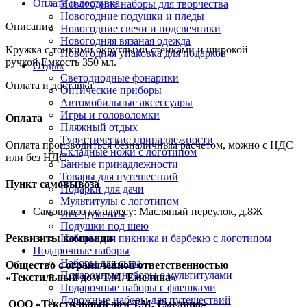
Оплата и доставка
Новогодние наборы для творчества
Новогодние подушки и пледы
Описание
Новогодние свечи и подсвечники
Новогодняя вязаная одежда
Кружка с тонкими округлыми стенками и широкой
Новогодняя упаковка для подарков
ручкой.Емкость 350 мл.
Отдых
Светодиодные фонарики
Оплата и доставка
Оптические приборы
Автомобильные аксессуары
Игры и головоломки
Оплата
Пляжный отдых
Туристические принадлежности
Оплата производиться безналичным расчетом, можно с НДС
Складные ножи с логотипом
или без НДС.
Банные принадлежности
Товары для путешествий
Пункт самовывоза
Подарки для дачи
Мультитулы с логотипом
Самовывоз по адресу: Масляный переулок, д.8Ж
Инструменты
Подушки под шею
Реквизиты компании
Наборы для пикника и барбекю с логотипом
Подарочные наборы
Наборы для сыра
Общество с ограниченной ответственностью
Подарочные наборы с мультитулами
«Текстильный дом Т.М. Емелина»
Подарочные наборы с флешками
Дорожные наборы для путешествий
ООО «Текстильный дом Т.М. Емелина»