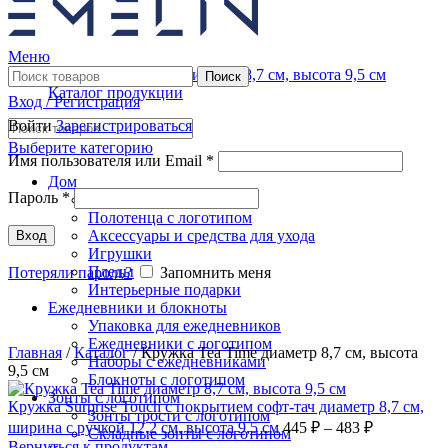
Меню
Поиск
Каталог продукции
Вход / Регистрация
Войти
Зарегистрироваться
Выберите категорию
Имя пользователя или Email
*
Дом
Пароль
*
Часы и метеостанции
Полотенца с логотипом
Аксессуары и средства для ухода
Вход
Игрушки
Пледы
Потеряли пароль?
Запомнить меня
Нажмите, чтобы увеличить
Интерьерные подарки
Ежедневники и блокноты
Упаковка для ежедневников
Ежедневники с логотипом
Главная
/
Каталог
/
Кружка Tea Time диаметр 8,7 см, высота
Наборы с ежедневниками
9,5 см
Блокноты с логотипом
Зонты с логотипом
Кружка Surprise Touch c покрытием софт-тач диаметр 8,7 см,
Зонты трости с логотипом
ширина с ручкой 12,2 см, высота 9,5 см
445
₽
–
483
₽
Складные зонты с логотипом
Вернуться к продуктам