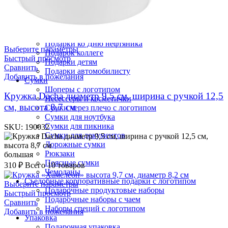
Подарки на День юриста 3 декабря
Подарки начальнику
Подарки программистам
Подарки системным администраторам
Подарки ко Дню нефтяника
Выберите параметры
Подарок коллеге
Быстрый просмотр
Подарки детям
Сравнить
Подарки автомобилисту
Добавить в пожелания
Сумки
Шоперы с логотипом
Кружка Dacha диаметр 9,5 см, ширина с ручкой 12,5
Несессеры и косметички
см, высота 8,7 см
Сумки через плечо с логотипом
Сумки для ноутбука
Сумки для пикника
SKU:
190032
Сумки для документов
Дорожные сумки
Рюкзаки
большая
Поясные сумки
310
₽
Всего 10 товаров
Чемоданы
Съедобные корпоративные подарки с логотипом
Выберите параметры
Подарочные продуктовые наборы
Быстрый просмотр
Подарочные наборы с чаем
Сравнить
Наборы специй с логотипом
Добавить в пожелания
Упаковка
Подарочная упаковка