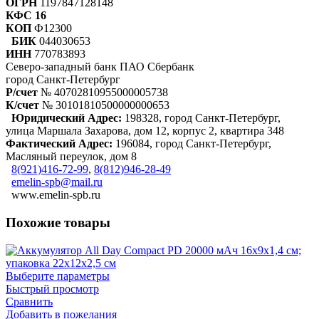
ОГРН
1197847128148
КФС 16
КОП
Ф12300
БИК
044030653
ИНН
770783893
Северо-западный банк ПАО Сбербанк
город Санкт-Петербург
Р/счет
№ 40702810955000005738
К/счет
№ 30101810500000000653
Юридический Адрес:
198328, город Санкт-Петербург,
улица Маршала Захарова, дом 12, корпус 2, квартира 348
Фактический Адрес:
196084, город Санкт-Петербург,
Масляный переулок, дом 8
8(921)416-72-99
,
8(812)946-28-49
emelin-spb@mail.ru
www.emelin-spb.ru
Похожие товары
Выберите параметры
Быстрый просмотр
Сравнить
Добавить в пожелания