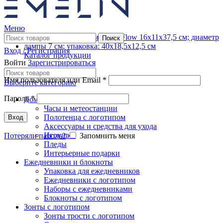
Меню
Поиск
Вход / Регистрация
Каталог продукции
Войти
Зарегистрироваться
Имя пользователя или Email
*
Выберите категорию
Пароль
*
Дом
Часы и метеостанции
Полотенца с логотипом
Вход
Аксессуары и средства для ухода
Игрушки
Потеряли пароль?
Запомнить меня
Пледы
Интерьерные подарки
Ежедневники и блокноты
Упаковка для ежедневников
Ежедневники с логотипом
Наборы с ежедневниками
Блокноты с логотипом
Зонты с логотипом
Зонты трости с логотипом