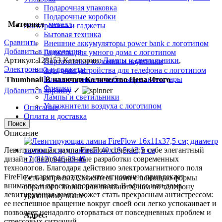
Подарочная упаковка
Подарочные коробки
Материал
металл
Электроника и гаджеты
Бытовая техника
Сравнить
Внешние аккумуляторы power bank с логотипом
Добавить в пожелания
Гаджеты для умного дома с логотипом
Артикул:
128153
Категории:
Лампы и светильники
,
Портативные колонки и наушники
Электроника и гаджеты
Зарядные устройства для телефона с логотипом
Компьютерные и мобильные аксессуары
Thumbnail
В наличии
Количество
Цена
Итого
Флешки
Добавить в корзину
✓
Лампы и светильники
Увлажнители воздуха с логотипом
Описание
Оплата и доставка
Поиск
Описание
Левитирующая лампа FireFlow сочетает в себе элегантный
дизайн и инновационные разработки современных
+7 (812) 946-28-49
технологов. Благодаря действию электромагнитного поля
FireFlow парит в воздухе, что мгновенно привлекает
Есть вопросы? Свяжитесь нами с помощью формы
внимание и просто завораживает. В офисе или дома
обратного звонка или позвоните нам по телефону
левитирующая лампа может стать прекрасным антистрессом:
указанному выше.
ее неспешное вращение вокруг своей оси легко успокаивает и
позволяет ненадолго оторваться от повседневных проблем и
Адрес:
стрессовых ситуаций.