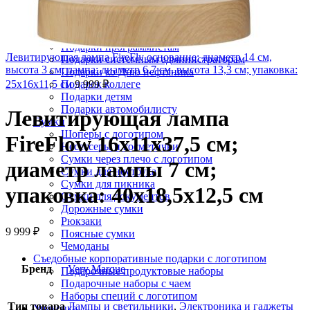
Подарки на День химика
Подарки на День юриста 3 декабря
Подарки начальнику
Подарки программистам
Левитирующая лампа FireFly основание: диаметр 14 см,
Подарки системным администраторам
высота 3 см; лампа: диаметр 6,7 см, высота 13,3 см; упаковка:
Подарки ко Дню нефтяника
25х16х11,5 см
Подарок коллеге
9 999
₽
Подарки детям
Подарки автомобилисту
Левитирующая лампа
Сумки
Шоперы с логотипом
FireFlow 16х11х37,5 см;
Несессеры и косметички
Сумки через плечо с логотипом
диаметр лампы 7 см;
Сумки для ноутбука
Сумки для пикника
упаковка: 40х18,5х12,5 см
Сумки для документов
Дорожные сумки
Рюкзаки
9 999
₽
Поясные сумки
Чемоданы
Съедобные корпоративные подарки с логотипом
Бренд
Very Marque
Подарочные продуктовые наборы
Подарочные наборы с чаем
Наборы специй с логотипом
Тип товара
Лампы и светильники
,
Электроника и гаджеты
Упаковка