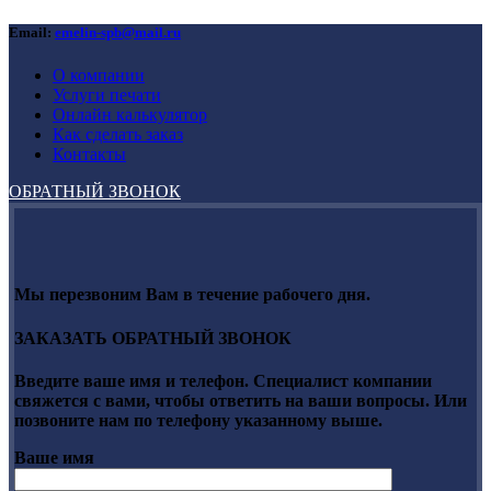
Email:
emelin-spb@mail.ru
О компании
Услуги печати
Онлайн калькулятор
Как сделать заказ
Контакты
ОБРАТНЫЙ ЗВОНОК
Мы перезвоним Вам в течение рабочего дня.
ЗАКАЗАТЬ ОБРАТНЫЙ ЗВОНОК
Введите ваше имя и телефон. Специалист компании
свяжется с вами, чтобы ответить на ваши вопросы. Или
позвоните нам по телефону указанному выше.
Ваше имя