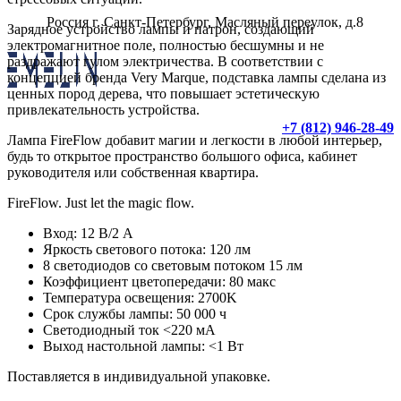
Россия г. Санкт-Петербург, Масляный переулок, д.8
Зарядное устройство лампы и патрон, создающий
электромагнитное поле, полностью бесшумны и не
раздражают гулом электричества. В соответствии с
концепцией бренда Very Marque, подставка лампы сделана из
ценных пород дерева, что повышает эстетическую
привлекательность устройства.
+7 (812) 946-28-49
Лампа FireFlow добавит магии и легкости в любой интерьер,
будь то открытое пространство большого офиса, кабинет
руководителя или собственная квартира.
FireFlow. Just let the magic flow.
Вход: 12 В/2 A
Яркость светового потока: 120 лм
8 светодиодов со световым потоком 15 лм
Коэффициент цветопередачи: 80 макс
Температура освещения: 2700K
Срок службы лампы: 50 000 ч
Светодиодный ток <220 мА
Выход настольной лампы: <1 Вт
Поставляется в индивидуальной упаковке.