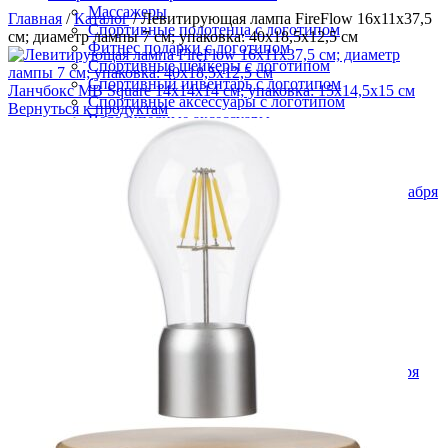
Массажеры
Главная
/
Каталог
/
Левитирующая лампа FireFlow 16х11х37,5
Спортивные полотенца с логотипом
см; диаметр лампы 7 см; упаковка: 40х18,5х12,5 см
Фитнес подарки с логотипом
Спортивные шейкеры с логотипом
Спортивный инвентарь с логотипом
Ланчбокс MB Square 14х14х14 см; упаковка: 15x14,5x15 см
Спортивные аксессуары с логотипом
Вернуться к продуктам
Велосипедные аксессуары
Сувениры к праздникам
Сувениры к 23 февраля
Сувениры к 8 марта
Подарки на День банковского работника 2 декабря
Подарки на День железнодорожника
Подарки на День строителя
Подарки на День авиации
Подарки морякам
Подарки ко Дню шахтера
Подарки на День знаний 1 сентября
Подарки на День медицинского работника
Подарки на День металлурга
Подарки на День Победы 9 мая
Подарки на День полиции (милиции) 10 ноября
Подарки на День рождения компании
Подарки на День России 12 июня
Подарки на День учителя 5 октября
Подарки на День геолога