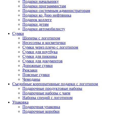
Подарки начальнику
Подарки программистам
Подарки системным администраторам
Подарки ко Дню нефтяника
Подарок коллеге
Подарки детям
Подарки автомобилисту
Сумки
Шоперы с логотипом
Несессеры и косметички
Сумки через плечо с логотипом
Сумки для ноутбука
Сумки для пикника
Сумки для документов
Дорожные сумки
Рюкзаки
Поясные сумки
Чемоданы
Съедобные корпоративные подарки с логотипом
Подарочные продуктовые наборы
Подарочные наборы с чаем
Наборы специй с логотипом
Упаковка
Подарочная упаковка
Подарочные коробки