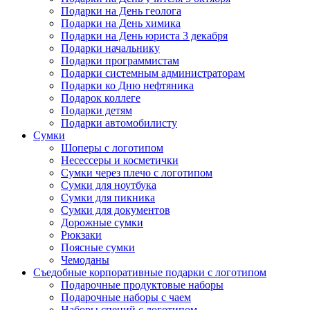
Подарки на День геолога
Подарки на День химика
Подарки на День юриста 3 декабря
Подарки начальнику
Подарки программистам
Подарки системным администраторам
Подарки ко Дню нефтяника
Подарок коллеге
Подарки детям
Подарки автомобилисту
Сумки
Шоперы с логотипом
Несессеры и косметички
Сумки через плечо с логотипом
Сумки для ноутбука
Сумки для пикника
Сумки для документов
Дорожные сумки
Рюкзаки
Поясные сумки
Чемоданы
Съедобные корпоративные подарки с логотипом
Подарочные продуктовые наборы
Подарочные наборы с чаем
Наборы специй с логотипом