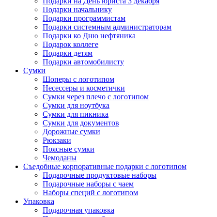
Подарки на День юриста 3 декабря
Подарки начальнику
Подарки программистам
Подарки системным администраторам
Подарки ко Дню нефтяника
Подарок коллеге
Подарки детям
Подарки автомобилисту
Сумки
Шоперы с логотипом
Несессеры и косметички
Сумки через плечо с логотипом
Сумки для ноутбука
Сумки для пикника
Сумки для документов
Дорожные сумки
Рюкзаки
Поясные сумки
Чемоданы
Съедобные корпоративные подарки с логотипом
Подарочные продуктовые наборы
Подарочные наборы с чаем
Наборы специй с логотипом
Упаковка
Подарочная упаковка