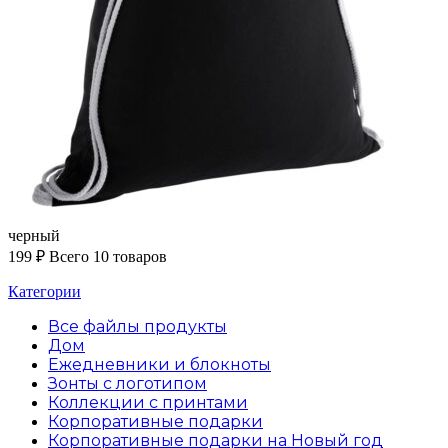
черный
199
₽
Всего 10 товаров
Категории
Все файлы
продукты
Дом
Ежедневники и блокноты
Зонты с логотипом
Коллекции с принтами
Корпоративные подарки
Корпоративные подарки на Новый год