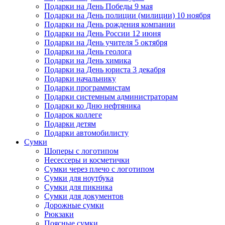
Подарки на День Победы 9 мая
Подарки на День полиции (милиции) 10 ноября
Подарки на День рождения компании
Подарки на День России 12 июня
Подарки на День учителя 5 октября
Подарки на День геолога
Подарки на День химика
Подарки на День юриста 3 декабря
Подарки начальнику
Подарки программистам
Подарки системным администраторам
Подарки ко Дню нефтяника
Подарок коллеге
Подарки детям
Подарки автомобилисту
Сумки
Шоперы с логотипом
Несессеры и косметички
Сумки через плечо с логотипом
Сумки для ноутбука
Сумки для пикника
Сумки для документов
Дорожные сумки
Рюкзаки
Поясные сумки