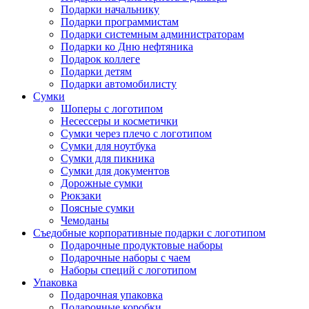
Подарки начальнику
Подарки программистам
Подарки системным администраторам
Подарки ко Дню нефтяника
Подарок коллеге
Подарки детям
Подарки автомобилисту
Сумки
Шоперы с логотипом
Несессеры и косметички
Сумки через плечо с логотипом
Сумки для ноутбука
Сумки для пикника
Сумки для документов
Дорожные сумки
Рюкзаки
Поясные сумки
Чемоданы
Съедобные корпоративные подарки с логотипом
Подарочные продуктовые наборы
Подарочные наборы с чаем
Наборы специй с логотипом
Упаковка
Подарочная упаковка
Подарочные коробки