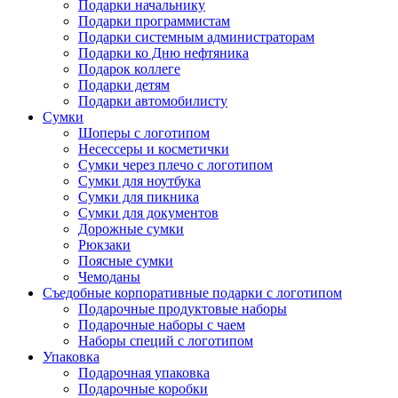
Подарки начальнику
Подарки программистам
Подарки системным администраторам
Подарки ко Дню нефтяника
Подарок коллеге
Подарки детям
Подарки автомобилисту
Сумки
Шоперы с логотипом
Несессеры и косметички
Сумки через плечо с логотипом
Сумки для ноутбука
Сумки для пикника
Сумки для документов
Дорожные сумки
Рюкзаки
Поясные сумки
Чемоданы
Съедобные корпоративные подарки с логотипом
Подарочные продуктовые наборы
Подарочные наборы с чаем
Наборы специй с логотипом
Упаковка
Подарочная упаковка
Подарочные коробки