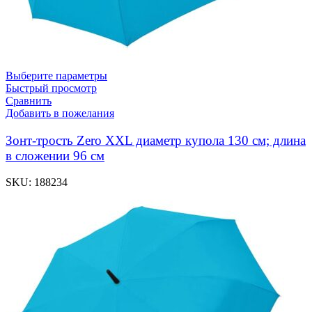
Выберите параметры
Быстрый просмотр
Сравнить
Добавить в пожелания
Зонт-трость Zero XXL диаметр купола 130 см; длина
в сложении 96 см
SKU:
188234