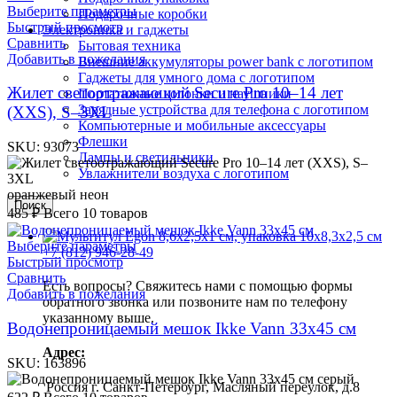
Выберите параметры
Подарочные коробки
Быстрый просмотр
Электроника и гаджеты
Сравнить
Бытовая техника
Добавить в пожелания
Внешние аккумуляторы power bank с логотипом
Гаджеты для умного дома с логотипом
Жилет светоотражающий Secure Pro 10–14 лет
Портативные колонки и наушники
Зарядные устройства для телефона с логотипом
(XXS), S–3XL
Компьютерные и мобильные аксессуары
Флешки
SKU:
93073
Лампы и светильники
Увлажнители воздуха с логотипом
оранжевый неон
Поиск
485
₽
Всего 10 товаров
Выберите параметры
+7 (812) 946-28-49
Быстрый просмотр
Сравнить
Есть вопросы? Свяжитесь нами с помощью формы
Добавить в пожелания
обратного звонка или позвоните нам по телефону
указанному выше.
Водонепроницаемый мешок Ikke Vann 33х45 см
Адрес:
SKU:
163896
серый
Россия г. Санкт-Петербург, Масляный переулок, д.8