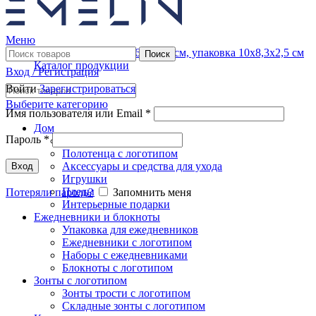
Меню
Поиск
Каталог продукции
Вход / Регистрация
Войти
Зарегистрироваться
Выберите категорию
Имя пользователя или Email
*
Дом
Пароль
*
Часы и метеостанции
Полотенца с логотипом
Аксессуары и средства для ухода
Вход
Игрушки
Пледы
Потеряли пароль?
Запомнить меня
Интерьерные подарки
Ежедневники и блокноты
Упаковка для ежедневников
Ежедневники с логотипом
Наборы с ежедневниками
Блокноты с логотипом
Нажмите, чтобы увеличить
Зонты с логотипом
Зонты трости с логотипом
Складные зонты с логотипом