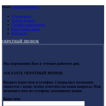
Email:
emelin-spb@mail.ru
О компании
Услуги печати
Онлайн калькулятор
Как сделать заказ
Контакты
ОБРАТНЫЙ ЗВОНОК
Мы перезвоним Вам в течение рабочего дня.
ЗАКАЗАТЬ ОБРАТНЫЙ ЗВОНОК
Введите ваше имя и телефон. Специалист компании
свяжется с вами, чтобы ответить на ваши вопросы. Или
позвоните нам по телефону указанному выше.
Ваше имя