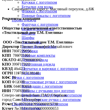
Кружки с логотипом
Бутылки для воды
Самовывоз по адресу: Масляный переулок, д.8Ж
Фляжки с логотипом
Пивные бокалы с логотипом
Реквизиты компании
Промо одежда
Фартуки с логотипом
Общество с ограниченной ответственностью
Кепки и бейсболки
«Текстильный дом Т.М. Емелина»
Жилеты
Шарфы
Аксессуары
ООО «Текстильный дом Т.М. Емелина»
Трикотажные шапки
Директор
Емелин Тимофей Михайлович
Ветровки
ИНН
7807229056
Вязаные комплекты
КПП
780701001
Детская одежда
ОКАТО
40279000000О
Спортивная одежда
КПО
39971702О
Перчатки и варежки с логотипом
КВЭД
46.42.1
Дождевики
ОГРН
1197847128148
Ручки с логотипом
КФС 16
Пластиковые ручки с логотипом
КОП
Ф12300
Карандаши с логотипом
БИК
044030653
Наборы с ручками под логотип
ИНН
770783893
Бумажные и эко ручки с логотипом
Северо-западный банк ПАО Сбербанк
Металлические ручки с логотипом
город Санкт-Петербург
Спортивные товары с логотипом
Р/счет
№ 40702810955000005738
Массажеры
К/счет
№ 30101810500000000653