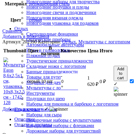
Новогодние наборы для творчества
Материал
нержавеющая сталь
Новогодние подушки и пледы
Новогодние свечи и подсвечники
Новогодняя вязаная одежда
Цвет
серый
Новогодняя упаковка для подарков
Отдых
Сравнить
Светодиодные фонарики
Добавить в пожелания
Оптические приборы
Артикул:
202390
Категории:
Отдых
,
Мультитулы с логотипом
Автомобильные аксессуары
В
Игры и головоломки
Thumbnail
Цвет
Количество
Цена
Итого
наличии
Пляжный отдых
Туристические принадлежности
Складные ножи с логотипом
Add
Банные принадлежности
to
-
Товары для путешествий
1
cart
серый
10 шт.
0
₽
Подарки для дачи
✓
620
₽
+
Мультитулы с логотипом
Инструменты
Подушки под шею
Наборы для пикника и барбекю с логотипом
Добавить в корзину
✓
Подарочные наборы
Наборы для сыра
Описание
Подарочные наборы с мультитулами
Оплата и доставка
Подарочные наборы с флешками
Дорожные наборы для путешествий