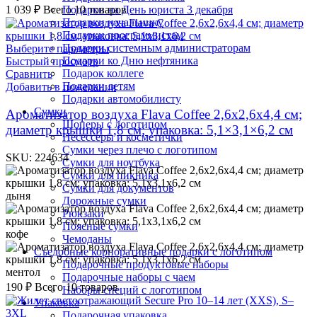
Подарки на День юриста 3 декабря
1 039
₽
Всего 10 товаров
Подарки начальнику
Подарки программистам
Подарки системным администраторам
Выберите параметры
Подарки ко Дню нефтяника
Быстрый просмотр
Подарок коллеге
Сравнить
Подарки детям
Добавить в пожелания
Подарки автомобилисту
Сумки
Ароматизатор воздуха Flava Coffee 2,6х2,6х4,4 см;
Шоперы с логотипом
диаметр крышки 1,8 см; упаковка: 5,1×3,1×6,2 см
Несессеры и косметички
Сумки через плечо с логотипом
SKU:
224634
Сумки для ноутбука
Сумки для пикника
Сумки для документов
дыня
Дорожные сумки
Рюкзаки
Поясные сумки
кофе
Чемоданы
Съедобные корпоративные подарки с логотипом
Подарочные продуктовые наборы
ментол
Подарочные наборы с чаем
190
₽
Всего 10 товаров
Наборы специй с логотипом
Упаковка
Подарочная упаковка