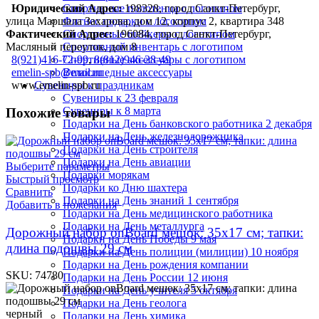
Спортивные полотенца с логотипом
Юридический Адрес:
198328, город Санкт-Петербург,
Фитнес подарки с логотипом
улица Маршала Захарова, дом 12, корпус 2, квартира 348
Спортивные шейкеры с логотипом
Фактический Адрес:
196084, город Санкт-Петербург,
Спортивный инвентарь с логотипом
Масляный переулок, дом 8
Спортивные аксессуары с логотипом
8(921)416-72-99
,
8(812)946-28-49
Велосипедные аксессуары
emelin-spb@mail.ru
Сувениры к праздникам
www.emelin-spb.ru
Сувениры к 23 февраля
Сувениры к 8 марта
Похожие товары
Подарки на День банковского работника 2 декабря
Подарки на День железнодорожника
Подарки на День строителя
Подарки на День авиации
Выберите параметры
Подарки морякам
Быстрый просмотр
Подарки ко Дню шахтера
Сравнить
Подарки на День знаний 1 сентября
Добавить в пожелания
Подарки на День медицинского работника
Подарки на День металлурга
Дорожный набор onBoard мешок: 35х17 см; тапки:
Подарки на День Победы 9 мая
длина подошвы 29 см
Подарки на День полиции (милиции) 10 ноября
Подарки на День рождения компании
SKU:
74780
Подарки на День России 12 июня
Подарки на День учителя 5 октября
Подарки на День геолога
черный
Подарки на День химика