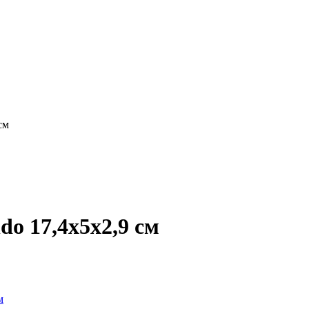
см
do 17,4х5х2,9 см
м