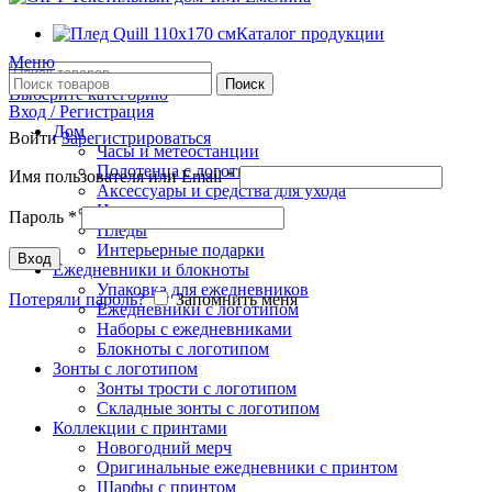
Каталог продукции
Меню
Поиск
Выберите категорию
Вход / Регистрация
Дом
Войти
Зарегистрироваться
Часы и метеостанции
Полотенца с логотипом
Имя пользователя или Email
*
Аксессуары и средства для ухода
Игрушки
Пароль
*
Пледы
Интерьерные подарки
Вход
Ежедневники и блокноты
Упаковка для ежедневников
Потеряли пароль?
Запомнить меня
Ежедневники с логотипом
Наборы с ежедневниками
Блокноты с логотипом
Зонты с логотипом
Зонты трости с логотипом
Складные зонты с логотипом
Коллекции с принтами
Новогодний мерч
Оригинальные ежедневники с принтом
Шарфы с принтом