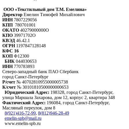
ООО «Текстильный дом Т.М. Емелина»
Директор
Емелин Тимофей Михайлович
ИНН
7807229056
КПП
780701001
ОКАТО
40279000000О
КПО
39971702О
КВЭД
46.42.1
ОГРН
1197847128148
КФС 16
КОП
Ф12300
БИК
044030653
ИНН
770783893
Северо-западный банк ПАО Сбербанк
город Санкт-Петербург
Р/счет
№ 40702810955000005738
К/счет
№ 30101810500000000653
Юридический Адрес:
198328, город Санкт-Петербург,
улица Маршала Захарова, дом 12, корпус 2, квартира 348
Фактический Адрес:
196084, город Санкт-Петербург,
Масляный переулок, дом 8
8(921)416-72-99
,
8(812)946-28-49
emelin-spb@mail.ru
www.emelin-spb.ru