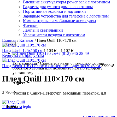
Внешние аккумуляторы power bank с логотипом
Гаджеты для умного дома с логотипом
Портативные колонки и наушники
Зарядные устройства для телефона с логотипом
Компьютерные и мобильные аксессуары
Флешки
Лампы и светильники
Увлажнители воздуха с логотипом
Главная
/
Каталог
/
Плед Quill 110×170 см
Поиск
Плед Plush 125x150 см
1 103
₽
–
1 107
₽
+7 (812) 946-28-49
Вернуться к продуктам
Есть вопросы? Свяжитесь нами с помощью формы
Плед Remit 110х170 см; в сложенном виде: 30х30х8 см
2 990
₽
обратного звонка или позвоните нам по телефону
указанному выше.
Плед Quill 110×170 см
Адрес:
3 790
₽
Россия г. Санкт-Петербург, Масляный переулок, д.8
Бренд
teplo