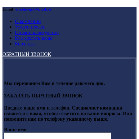
Email:
emelin-spb@mail.ru
О компании
Услуги печати
Онлайн калькулятор
Как сделать заказ
Контакты
ОБРАТНЫЙ ЗВОНОК
Мы перезвоним Вам в течение рабочего дня.
ЗАКАЗАТЬ ОБРАТНЫЙ ЗВОНОК
Введите ваше имя и телефон. Специалист компании
свяжется с вами, чтобы ответить на ваши вопросы. Или
позвоните нам по телефону указанному выше.
Ваше имя