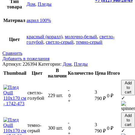
+7 (812) 946-28-49
Тип
Дом
,
Пледы
товара
Материал
акрил 100%
красный (коралл)
,
молочно-белый
,
светло-
Цвет
голубой
,
светло-серый
,
темно-серый
Сравнить
Добавить в пожелания
Артикул:
226394
Категории:
Дом
,
Пледы
В
Thumbnail
Цвет
Количество
Цена
Итого
наличии
Add
to
-
3
cart
светло-
229 шт.
0
₽
голубой
✓
790
₽
+
Add
to
-
3
cart
темно-
300 шт.
0
₽
серый
✓
790
₽
+