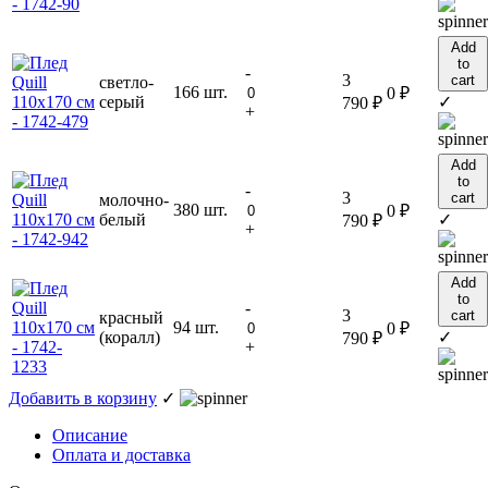
Add
to
-
3
cart
светло-
166 шт.
0
₽
серый
✓
790
₽
+
Add
to
-
3
cart
молочно-
380 шт.
0
₽
белый
✓
790
₽
+
Add
to
-
3
cart
красный
94 шт.
0
₽
(коралл)
✓
790
₽
+
Добавить в корзину
✓
Описание
Оплата и доставка