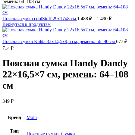
ремень: 64–108 см
Поясная сумка coolStuff 29x17x8 см
1 488
₽
–
1 490
₽
Вернуться к продуктам
Поясная сумка Kalita 32х14,5х9,5 см, ремень: 56–90 см
677
₽
–
714
₽
Поясная сумка Handy Dandy
22×16,5×7 см, ремень: 64–108
см
349
₽
Бренд
Molti
Тип
Поясные сумки
,
Сумки