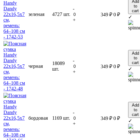
Add
to
-
cart
зеленая
4727 шт.
349
₽
0
₽
✓
+
Add
to
-
cart
18089
черная
349
₽
0
₽
шт.
✓
+
Add
to
-
cart
бордовая
1169 шт.
349
₽
0
₽
✓
+