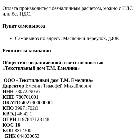
Оплата производиться безналичным расчетом, можно с НДС
или без НДС.
Пункт самовывоза
Самовывоз по адресу: Масляный переулок, д.8Ж
Реквизиты компании
Общество с ограниченной ответственностью
«Текстильный дом Т.М. Емелина»
ООО «Текстильный дом Т.М. Емелина»
Директор
Емелин Тимофей Михайлович
ИНН
7807229056
КПП
780701001
ОКАТО
40279000000О
КПО
39971702О
КВЭД
46.42.1
ОГРН
1197847128148
КФС 16
КОП
Ф12300
БИК
044030653