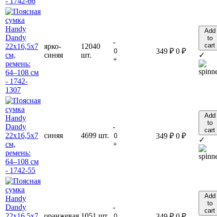
Add
to
-
cart
ярко-
12040
349
₽
0
₽
синяя
шт.
✓
+
Add
to
-
cart
синяя
4699 шт.
349
₽
0
₽
✓
+
Add
to
-
cart
оранжевая
1051 шт.
349
₽
0
₽