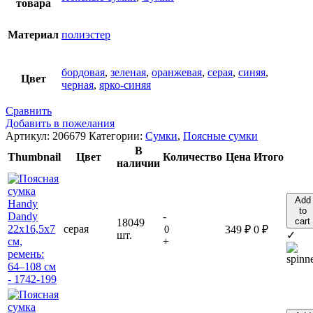
товара
Материал
полиэстер
бордовая
,
зеленая
,
оранжевая
,
серая
,
синяя
,
Цвет
черная
,
ярко-синяя
Сравнить
Добавить в пожелания
Артикул:
206679
Категории:
Сумки
,
Поясные сумки
В
Thumbnail
Цвет
Количество
Цена
Итого
наличии
Add
to
-
cart
18049
серая
349
₽
0
₽
шт.
✓
+