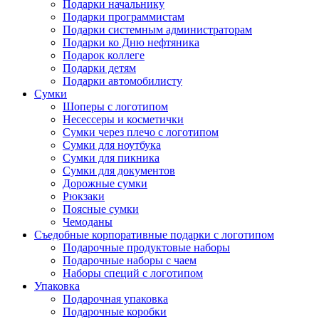
Подарки начальнику
Подарки программистам
Подарки системным администраторам
Подарки ко Дню нефтяника
Подарок коллеге
Подарки детям
Подарки автомобилисту
Сумки
Шоперы с логотипом
Несессеры и косметички
Сумки через плечо с логотипом
Сумки для ноутбука
Сумки для пикника
Сумки для документов
Дорожные сумки
Рюкзаки
Поясные сумки
Чемоданы
Съедобные корпоративные подарки с логотипом
Подарочные продуктовые наборы
Подарочные наборы с чаем
Наборы специй с логотипом
Упаковка
Подарочная упаковка
Подарочные коробки