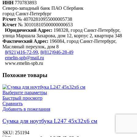
ИНН
770783893
Северо-западный банк ПАО Сбербанк
город Санкт-Петербург
Р/счет
№ 40702810955000005738
К/счет
№ 30101810500000000653
Юридический Адрес:
198328, город Санкт-Петербург,
улица Маршала Захарова, дом 12, корпус 2, квартира 348
Фактический Адрес:
196084, город Санкт-Петербург,
Масляный переулок, дом 8
8(921)416-72-99
,
8(812)946-28-49
emelin-spb@mail.ru
www.emelin-spb.ru
Похожие товары
Выберите параметры
Быстрый просмотр
Сравнить
Добавить в пожелания
Cумка для ноутбука L247 45х32х6 см
SKU:
251194