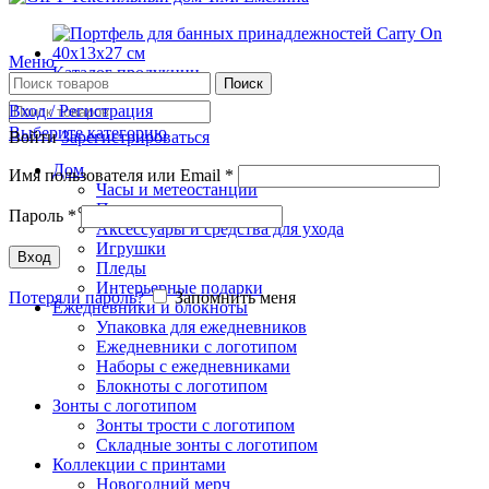
Меню
Каталог продукции
Поиск
Вход / Регистрация
Выберите категорию
Войти
Зарегистрироваться
Дом
Имя пользователя или Email
*
Часы и метеостанции
Полотенца с логотипом
Пароль
*
Аксессуары и средства для ухода
Игрушки
Вход
Пледы
Интерьерные подарки
Потеряли пароль?
Запомнить меня
Ежедневники и блокноты
Упаковка для ежедневников
Ежедневники с логотипом
Наборы с ежедневниками
Блокноты с логотипом
Зонты с логотипом
Зонты трости с логотипом
Складные зонты с логотипом
Коллекции с принтами
Новогодний мерч