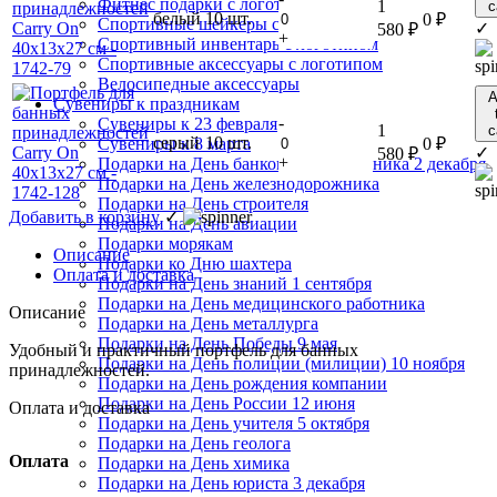
Фитнес подарки с логотипом
1
c
белый
10 шт.
0
₽
Спортивные шейкеры с логотипом
✓
580
₽
+
Спортивный инвентарь с логотипом
Спортивные аксессуары с логотипом
Велосипедные аксессуары
A
Сувениры к праздникам
-
Сувениры к 23 февраля
1
c
серый
10 шт.
0
₽
Сувениры к 8 марта
✓
580
₽
+
Подарки на День банковского работника 2 декабря
Подарки на День железнодорожника
Подарки на День строителя
Добавить в корзину
✓
Подарки на День авиации
Подарки морякам
Описание
Подарки ко Дню шахтера
Оплата и доставка
Подарки на День знаний 1 сентября
Подарки на День медицинского работника
Описание
Подарки на День металлурга
Подарки на День Победы 9 мая
Удобный и практичный портфель для банных
Подарки на День полиции (милиции) 10 ноября
принадлежностей.
Подарки на День рождения компании
Подарки на День России 12 июня
Оплата и доставка
Подарки на День учителя 5 октября
Подарки на День геолога
Оплата
Подарки на День химика
Подарки на День юриста 3 декабря