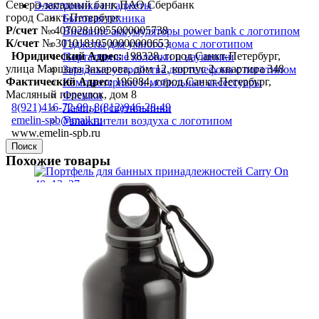
Северо-западный банк ПАО Сбербанк
Электроника и гаджеты
город Санкт-Петербург
Бытовая техника
Р/счет
№ 40702810955000005738
Внешние аккумуляторы power bank с логотипом
К/счет
№ 30101810500000000653
Гаджеты для умного дома с логотипом
Юридический Адрес:
198328, город Санкт-Петербург,
Портативные колонки и наушники
улица Маршала Захарова, дом 12, корпус 2, квартира 348
Зарядные устройства для телефона с логотипом
Фактический Адрес:
196084, город Санкт-Петербург,
Компьютерные и мобильные аксессуары
Масляный переулок, дом 8
Флешки
8(921)416-72-99
,
8(812)946-28-49
Лампы и светильники
emelin-spb@mail.ru
Увлажнители воздуха с логотипом
www.emelin-spb.ru
Поиск
Похожие товары
+7 (812) 946-28-49
Есть вопросы? Свяжитесь нами с помощью формы
обратного звонка или позвоните нам по телефону
указанному выше.
Адрес:
Россия г. Санкт-Петербург, Масляный переулок, д.8