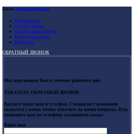
Email:
emelin-spb@mail.ru
О компании
Услуги печати
Онлайн калькулятор
Как сделать заказ
Контакты
ОБРАТНЫЙ ЗВОНОК
Мы перезвоним Вам в течение рабочего дня.
ЗАКАЗАТЬ ОБРАТНЫЙ ЗВОНОК
Введите ваше имя и телефон. Специалист компании
свяжется с вами, чтобы ответить на ваши вопросы. Или
позвоните нам по телефону указанному выше.
Ваше имя