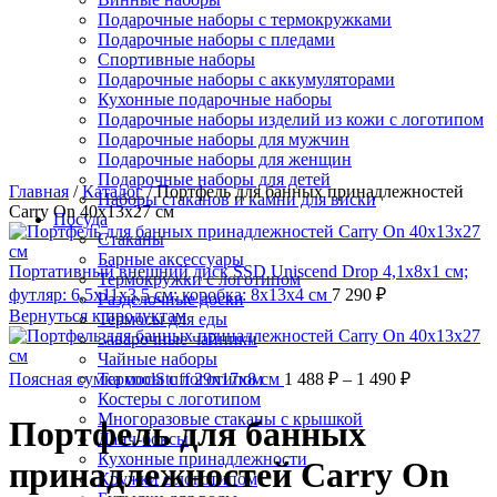
Нажмите, чтобы увеличить
Подарочные наборы с термокружками
Подарочные наборы с пледами
Спортивные наборы
Подарочные наборы с аккумуляторами
Кухонные подарочные наборы
Подарочные наборы изделий из кожи с логотипом
Подарочные наборы для мужчин
Подарочные наборы для женщин
Подарочные наборы для детей
Главная
/
Каталог
/
Портфель для банных принадлежностей
Наборы стаканов и камни для виски
Carry On 40х13х27 см
Посуда
Стаканы
Барные аксессуары
Портативный внешний диск SSD Uniscend Drop 4,1х8х1 см;
Термокружки с логотипом
футляр: 6,5х11х3,5 см; коробка: 8х13х4 см
7 290
₽
Разделочные доски
Вернуться к продуктам
Термосы для еды
Заварочные чайники
Чайные наборы
Поясная сумка coolStuff 29x17x8 см
Термосы с логотипом
1 488
₽
–
1 490
₽
Костеры с логотипом
Многоразовые стаканы с крышкой
Портфель для банных
Ланч-боксы
Кухонные принадлежности
принадлежностей Carry On
Кружки с логотипом