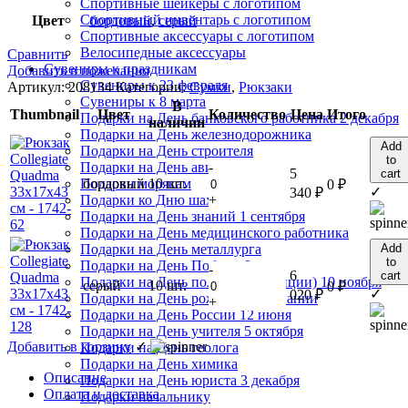
Спортивные шейкеры с логотипом
Спортивный инвентарь с логотипом
Цвет
бордовый
,
серый
Спортивные аксессуары с логотипом
Велосипедные аксессуары
Сравнить
Сувениры к праздникам
Добавить в пожелания
Сувениры к 23 февраля
Артикул:
208134
Категории:
Сумки
,
Рюкзаки
Сувениры к 8 марта
В
Thumbnail
Цвет
Количество
Цена
Итого
Подарки на День банковского работника 2 декабря
наличии
Подарки на День железнодорожника
Add
Подарки на День строителя
to
-
Подарки на День авиации
5
cart
бордовый
10 шт.
Подарки морякам
0
₽
✓
340
₽
+
Подарки ко Дню шахтера
Подарки на День знаний 1 сентября
Подарки на День медицинского работника
Add
Подарки на День металлурга
to
Подарки на День Победы 9 мая
-
6
cart
Подарки на День полиции (милиции) 10 ноября
серый
10 шт.
0
₽
✓
020
₽
Подарки на День рождения компании
+
Подарки на День России 12 июня
Подарки на День учителя 5 октября
Добавить в корзину
✓
Подарки на День геолога
Подарки на День химика
Описание
Подарки на День юриста 3 декабря
Оплата и доставка
Подарки начальнику