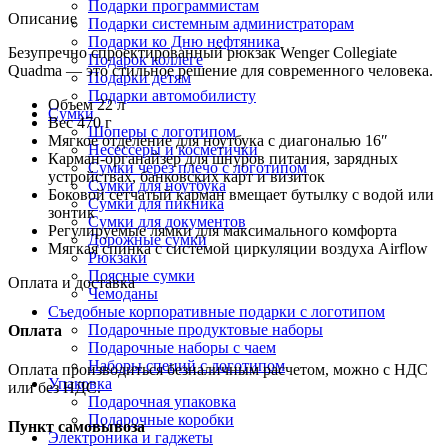
Подарки программистам
Описание
Подарки системным администраторам
Подарки ко Дню нефтяника
Безупречно спроектированный рюкзак Wenger Collegiate
Подарок коллеге
Quadma — это стильное решение для современного человека.
Подарки детям
Подарки автомобилисту
Объем 22 л
Сумки
Вес 470 г
Шоперы с логотипом
Мягкое отделение для ноутбука с диагональю 16″
Несессеры и косметички
Карман-органайзер для шнуров питания, зарядных
Сумки через плечо с логотипом
устройствах, банковских карт и визиток
Сумки для ноутбука
Боковой сетчатый карман вмещает бутылку с водой или
Сумки для пикника
зонтик
Сумки для документов
Регулируемые лямки для максимального комфорта
Дорожные сумки
Мягкая спинка с системой циркуляции воздуха Airflow
Рюкзаки
Поясные сумки
Оплата и доставка
Чемоданы
Съедобные корпоративные подарки с логотипом
Подарочные продуктовые наборы
Оплата
Подарочные наборы с чаем
Наборы специй с логотипом
Оплата производиться безналичным расчетом, можно с НДС
Упаковка
или без НДС.
Подарочная упаковка
Подарочные коробки
Пункт самовывоза
Электроника и гаджеты