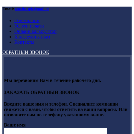
Email:
emelin-spb@mail.ru
О компании
Услуги печати
Онлайн калькулятор
Как сделать заказ
Контакты
ОБРАТНЫЙ ЗВОНОК
Мы перезвоним Вам в течение рабочего дня.
ЗАКАЗАТЬ ОБРАТНЫЙ ЗВОНОК
Введите ваше имя и телефон. Специалист компании
свяжется с вами, чтобы ответить на ваши вопросы. Или
позвоните нам по телефону указанному выше.
Ваше имя