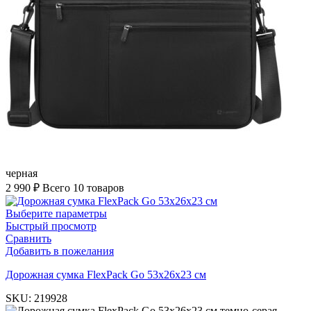
черная
2 990
₽
Всего 10 товаров
Выберите параметры
Быстрый просмотр
Сравнить
Добавить в пожелания
Дорожная сумка FlexPack Go 53x26x23 см
SKU:
219928
темно-серая