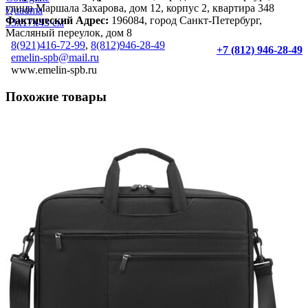
улица Маршала Захарова, дом 12, корпус 2, квартира 348
Фактический Адрес:
196084, город Санкт-Петербург,
Масляный переулок, дом 8
8(921)416-72-99
,
8(812)946-28-49
+7 (812) 946-28-49
emelin-spb@mail.ru
www.emelin-spb.ru
Похожие товары