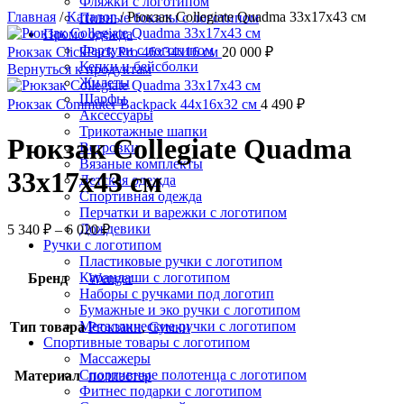
Фляжки с логотипом
Главная
/
Каталог
/
Рюкзак Collegiate Quadma 33х17х43 см
Пивные бокалы с логотипом
Промо одежда
Фартуки с логотипом
Рюкзак ClickPack Pro 46x34x16 см
20 000
₽
Кепки и бейсболки
Вернуться к продуктам
Жилеты
Шарфы
Рюкзак Commuter Backpack 44х16х32 см
4 490
₽
Аксессуары
Трикотажные шапки
Рюкзак Collegiate Quadma
Ветровки
Вязаные комплекты
33х17х43 см
Детская одежда
Спортивная одежда
Перчатки и варежки с логотипом
Дождевики
5 340
₽
–
6 020
₽
Ручки с логотипом
Пластиковые ручки с логотипом
Карандаши с логотипом
Бренд
Wenger
Наборы с ручками под логотип
Бумажные и эко ручки с логотипом
Металлические ручки с логотипом
Тип товара
Рюкзаки
,
Сумки
Спортивные товары с логотипом
Массажеры
Спортивные полотенца с логотипом
Материал
полиэстер
Фитнес подарки с логотипом