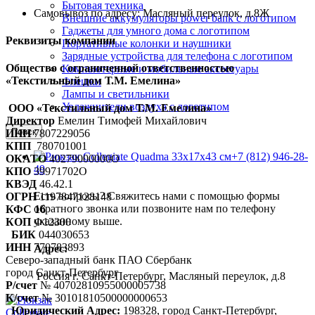
Бытовая техника
Самовывоз по адресу: Масляный переулок, д.8Ж
Внешние аккумуляторы power bank с логотипом
Гаджеты для умного дома с логотипом
Реквизиты компании
Портативные колонки и наушники
Зарядные устройства для телефона с логотипом
Общество с ограниченной ответственностью
Компьютерные и мобильные аксессуары
«Текстильный дом Т.М. Емелина»
Флешки
Лампы и светильники
Увлажнители воздуха с логотипом
ООО «Текстильный дом Т.М. Емелина»
Директор
Емелин Тимофей Михайлович
Поиск
ИНН
7807229056
КПП
780701001
+7 (812) 946-28-
ОКАТО
40279000000О
49
КПО
39971702О
КВЭД
46.42.1
Есть вопросы? Свяжитесь нами с помощью формы
ОГРН
1197847128148
обратного звонка или позвоните нам по телефону
КФС 16
указанному выше.
КОП
Ф12300
БИК
044030653
ИНН
770783893
Адрес:
Северо-западный банк ПАО Сбербанк
город Санкт-Петербург
Россия г. Санкт-Петербург, Масляный переулок, д.8
Р/счет
№ 40702810955000005738
К/счет
№ 30101810500000000653
Юридический Адрес:
198328, город Санкт-Петербург,