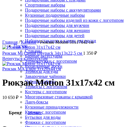
Нажмите, чтобы увеличить
Спортивные наборы
Подарочные наборы с аккумуляторами
Кухонные подарочные наборы
Подарочные наборы изделий из кожи с логотипом
Подарочные наборы для мужчин
Подарочные наборы для женщин
Подарочные наборы для детей
Наборы стаканов и камни для виски
Главная
/
Каталог
/
Рюкзак Motion 31x17x42 см
Посуда
Стаканы
Рюкзак Mi Casual Daypack 34x13x22,5 см
1 350
₽
Барные аксессуары
Вернуться к продуктам
Термокружки с логотипом
Разделочные доски
Рюкзак MX Light 31х20х44 см
Термосы для еды
Заварочные чайники
Рюкзак Motion 31x17x42 см
Чайные наборы
Термосы с логотипом
Костеры с логотипом
Многоразовые стаканы с крышкой
10 650
₽
Ланч-боксы
Кухонные принадлежности
Кружки с логотипом
Бренд
Wenger
Бутылки для воды
Фляжки с логотипом