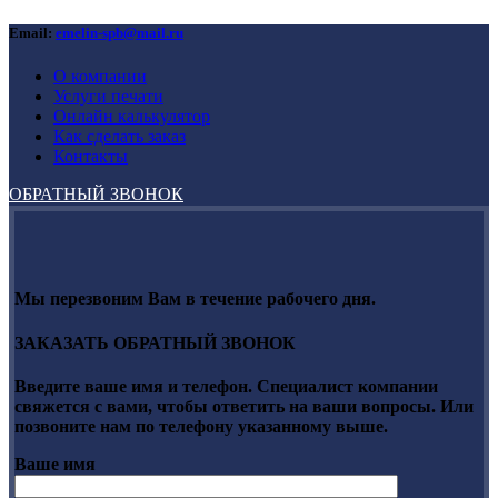
Email:
emelin-spb@mail.ru
О компании
Услуги печати
Онлайн калькулятор
Как сделать заказ
Контакты
ОБРАТНЫЙ ЗВОНОК
Мы перезвоним Вам в течение рабочего дня.
ЗАКАЗАТЬ ОБРАТНЫЙ ЗВОНОК
Введите ваше имя и телефон. Специалист компании
свяжется с вами, чтобы ответить на ваши вопросы. Или
позвоните нам по телефону указанному выше.
Ваше имя