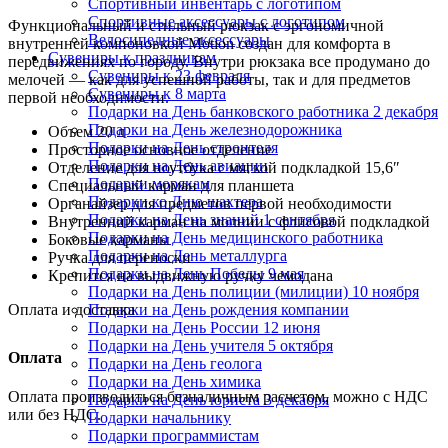
Спортивный инвентарь с логотипом
Спортивные аксессуары с логотипом
Функциональный и стильный рюкзак с эргономичной
Велосипедные аксессуары
внутренней компоновкой Motion создан для комфорта в
Сувениры к праздникам
передвижениях по городу. Внутри рюкзака все продумано до
Сувениры к 23 февраля
мелочей — как для успешной работы, так и для предметов
Сувениры к 8 марта
первой необходимости.
Подарки на День банковского работника 2 декабря
Подарки на День железнодорожника
Объем 20 л
Подарки на День строителя
Просторное основное отделение
Подарки на День авиации
Отделение для ноутбука с мягкой подкладкой 15,6″
Подарки морякам
Специальный карман для планшета
Подарки ко Дню шахтера
Органайзер для предметов первой необходимости
Подарки на День знаний 1 сентября
Внутренний карман на молнии с флисовой подкладкой
Подарки на День медицинского работника
Боковые карманы
Подарки на День металлурга
Ручка для переноски
Подарки на День Победы 9 мая
Крепится на выдвижную ручку чемодана
Подарки на День полиции (милиции) 10 ноября
Оплата и доставка
Подарки на День рождения компании
Подарки на День России 12 июня
Подарки на День учителя 5 октября
Оплата
Подарки на День геолога
Подарки на День химика
Оплата производиться безналичным расчетом, можно с НДС
Подарки на День юриста 3 декабря
или без НДС.
Подарки начальнику
Подарки программистам