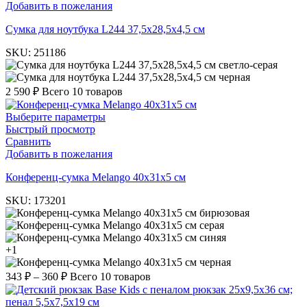
Добавить в пожелания
Cумка для ноутбука L244 37,5х28,5х4,5 см
SKU:
251186
светло-серая
черная
2 590
₽
Всего 10 товаров
Выберите параметры
Быстрый просмотр
Сравнить
Добавить в пожелания
Конференц-сумка Melango 40x31x5 см
SKU:
173201
бирюзовая
серая
синяя
+1
черная
343
₽
–
360
₽
Всего 10 товаров