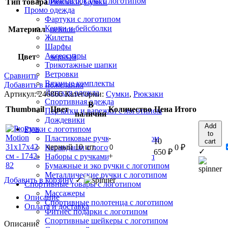
Пивные бокалы с логотипом
Тип товара
Рюкзаки
,
Сумки
Промо одежда
Фартуки с логотипом
Кепки и бейсболки
Материал
нейлон
Жилеты
Шарфы
Аксессуары
Цвет
черный
Трикотажные шапки
Ветровки
Сравнить
Вязаные комплекты
Добавить в пожелания
Детская одежда
Артикул:
246866
Категории:
Сумки
,
Рюкзаки
Спортивная одежда
В
Thumbnail
Цвет
Количество
Цена
Итого
Перчатки и варежки с логотипом
наличии
Дождевики
Add
Ручки с логотипом
to
-
Пластиковые ручки с логотипом
10
cart
черный
10 шт.
0
₽
Карандаши с логотипом
✓
650
₽
+
Наборы с ручками под логотип
Бумажные и эко ручки с логотипом
Металлические ручки с логотипом
Добавить в корзину
✓
Спортивные товары с логотипом
Массажеры
Описание
Спортивные полотенца с логотипом
Оплата и доставка
Фитнес подарки с логотипом
Спортивные шейкеры с логотипом
Описание