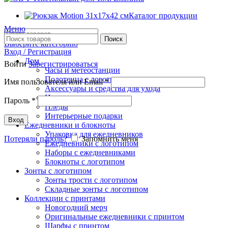
Каталог продукции
Меню
Поиск
Выберите категорию
Вход / Регистрация
Дом
Войти
Зарегистрироваться
Часы и метеостанции
Полотенца с логотипом
Имя пользователя или Email
*
Аксессуары и средства для ухода
Игрушки
Пароль
*
Пледы
Интерьерные подарки
Вход
Ежедневники и блокноты
Упаковка для ежедневников
Потеряли пароль?
Запомнить меня
Ежедневники с логотипом
Наборы с ежедневниками
Блокноты с логотипом
Зонты с логотипом
Зонты трости с логотипом
Складные зонты с логотипом
Коллекции с принтами
Новогодний мерч
Оригинальные ежедневники с принтом
Шарфы с принтом