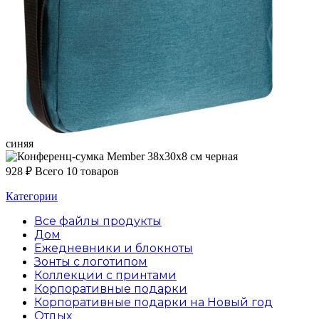
синяя
черная
928
₽
Всего 10 товаров
Категории
Все файлы
продукты
Дом
Ежедневники и блокноты
Зонты с логотипом
Коллекции с принтами
Корпоративные подарки
Корпоративные подарки на Новый год
Отдых