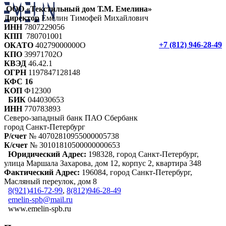
ООО «Текстильный дом Т.М. Емелина»
Директор
Емелин Тимофей Михайлович
ИНН
7807229056
КПП
780701001
+7 (812) 946-28-49
ОКАТО
40279000000О
КПО
39971702О
КВЭД
46.42.1
ОГРН
1197847128148
КФС 16
КОП
Ф12300
БИК
044030653
ИНН
770783893
Северо-западный банк ПАО Сбербанк
город Санкт-Петербург
Р/счет
№ 40702810955000005738
К/счет
№ 30101810500000000653
Юридический Адрес:
198328, город Санкт-Петербург,
улица Маршала Захарова, дом 12, корпус 2, квартира 348
Фактический Адрес:
196084, город Санкт-Петербург,
Масляный переулок, дом 8
8(921)416-72-99
,
8(812)946-28-49
emelin-spb@mail.ru
www.emelin-spb.ru