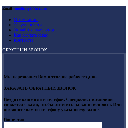
Email:
emelin-spb@mail.ru
О компании
Услуги печати
Онлайн калькулятор
Как сделать заказ
Контакты
ОБРАТНЫЙ ЗВОНОК
Мы перезвоним Вам в течение рабочего дня.
ЗАКАЗАТЬ ОБРАТНЫЙ ЗВОНОК
Введите ваше имя и телефон. Специалист компании
свяжется с вами, чтобы ответить на ваши вопросы. Или
позвоните нам по телефону указанному выше.
Ваше имя