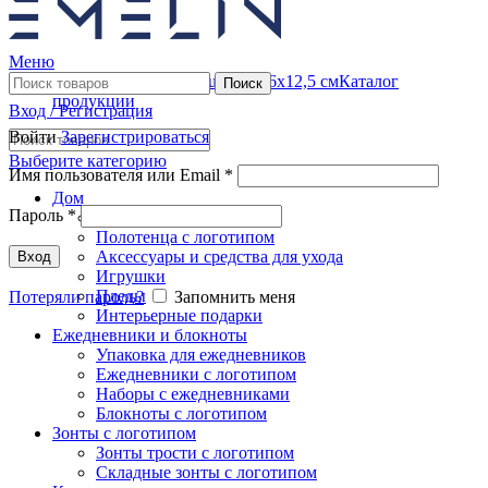
Меню
Каталог
Поиск
продукции
Вход / Регистрация
Войти
Зарегистрироваться
Выберите категорию
Имя пользователя или Email
*
Дом
Пароль
*
Часы и метеостанции
Полотенца с логотипом
Аксессуары и средства для ухода
Вход
Игрушки
Пледы
Потеряли пароль?
Запомнить меня
Интерьерные подарки
Ежедневники и блокноты
Упаковка для ежедневников
Ежедневники с логотипом
Наборы с ежедневниками
Блокноты с логотипом
Зонты с логотипом
Зонты трости с логотипом
Складные зонты с логотипом