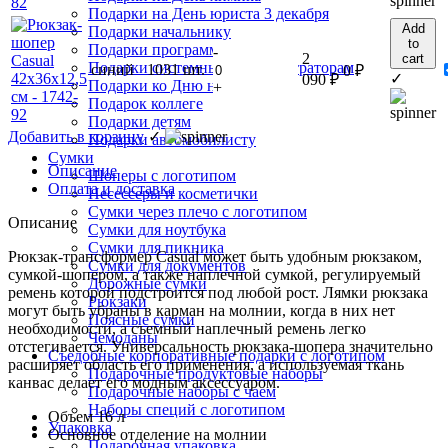
Подарки на День юриста 3 декабря
Add
Подарки начальнику
to
Подарки программистам
-
2
cart
Подарки системным администраторам
синий
1031 шт.
0
₽
✓
090
₽
Подарки ко Дню нефтяника
+
Подарок коллеге
Подарки детям
Добавить в корзину
✓
Подарки автомобилисту
Сумки
Описание
Шоперы с логотипом
Оплата и доставка
Несессеры и косметички
Сумки через плечо с логотипом
Описание
Сумки для ноутбука
Сумки для пикника
Рюкзак-трансформер Casual может быть удобным рюкзаком,
Сумки для документов
сумкой-шопером, а также наплечной сумкой, регулируемый
Дорожные сумки
ремень которой подстроится под любой рост. Лямки рюкзака
Рюкзаки
могут быть убраны в карман на молнии, когда в них нет
Поясные сумки
необходимости, а съемный наплечный ремень легко
Чемоданы
отстегивается. Универсальность рюкзака-шопера значительно
Съедобные корпоративные подарки с логотипом
расширяет область его применения, а используемая ткань
Подарочные продуктовые наборы
канвас делает его модным аксессуаром.
Подарочные наборы с чаем
Наборы специй с логотипом
Объем 16 л
Упаковка
Основное отделение на молнии
Подарочная упаковка