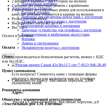
2 внешних кармана с двух сторон на молнии
Подарочные коробки
Съемный регулируемый ремень с карабинами
Электроника и гаджеты
2 наплечных регулируемых ремня для использования в
Бытовая техника
качестве рюкзака убираются в карман на молнии
Внешние аккумуляторы power bank с логотипом
Ручки для переноски
Гаджеты для умного дома с логотипом
Выдерживает нагрузку до 8 кг
Портативные колонки и наушники
Вес 350 г
Зарядные устройства для телефона с логотипом
Компьютерные и мобильные аксессуары
Оплата и доставка
Флешки
Лампы и светильники
Оплата
Увлажнители воздуха с логотипом
Поиск
Оплата производиться безналичным расчетом, можно с НДС
или без НДС.
+7 (812) 946-28-49
Пункт самовывоза
Есть вопросы? Свяжитесь нами с помощью формы
обратного звонка или позвоните нам по телефону
Самовывоз по адресу: Масляный переулок, д.8Ж
указанному выше.
Реквизиты компании
Адрес:
Общество с ограниченной ответственностью
Россия г. Санкт-Петербург, Масляный переулок, д.8
«Текстильный дом Т.М. Емелина»