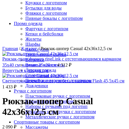
Кружки с логотипом
Бутылки для воды
Фляжки с логотипом
Пивные бокалы с логотипом
Промо одежда
Фартуки с логотипом
Кепки и бейсболки
Жилеты
Шарфы
Главная
/
Каталог
/
Рюкзак-шопер Casual 42x36x12,5 см
Аксессуары
Трикотажные шапки
Рюкзак-трансформер ringLink с отстегивающимся карманом
Ветровки
35х40 см; карман: 25х20 см
Вязаные комплекты
4 312
₽
Детская одежда
Вернуться к продуктам
Спортивная одежда
Перчатки и варежки с логотипом
Светоотражающий жилет для бега с маячком Flash 45,5х45 см
Дождевики
1 433
₽
Ручки с логотипом
Пластиковые ручки с логотипом
Рюкзак-шопер Casual
Карандаши с логотипом
Наборы с ручками под логотип
42x36x12,5 см
Бумажные и эко ручки с логотипом
Металлические ручки с логотипом
Спортивные товары с логотипом
2 090
₽
Массажеры