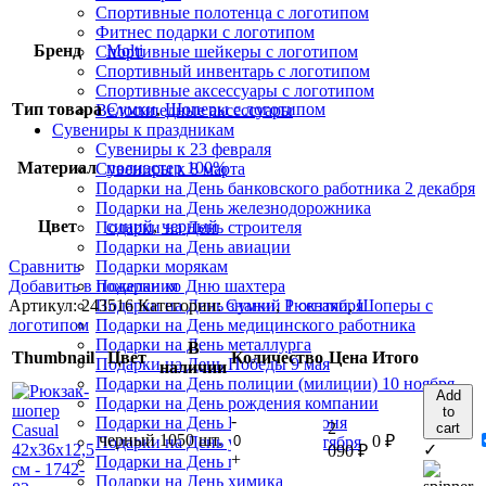
Спортивные полотенца с логотипом
Фитнес подарки с логотипом
Бренд
Molti
Спортивные шейкеры с логотипом
Спортивный инвентарь с логотипом
Спортивные аксессуары с логотипом
Тип товара
Сумки
,
Шоперы с логотипом
Велосипедные аксессуары
Сувениры к праздникам
Сувениры к 23 февраля
Материал
полиэстер 100%
Сувениры к 8 марта
Подарки на День банковского работника 2 декабря
Подарки на День железнодорожника
Цвет
синий
,
черный
Подарки на День строителя
Подарки на День авиации
Сравнить
Подарки морякам
Добавить в пожелания
Подарки ко Дню шахтера
Артикул:
243516
Категории:
Сумки
,
Рюкзаки
,
Шоперы с
Подарки на День знаний 1 сентября
логотипом
Подарки на День медицинского работника
Подарки на День металлурга
В
Thumbnail
Цвет
Количество
Цена
Итого
Подарки на День Победы 9 мая
наличии
Подарки на День полиции (милиции) 10 ноября
Add
Подарки на День рождения компании
to
-
Подарки на День России 12 июня
2
cart
черный
1050 шт.
0
₽
Подарки на День учителя 5 октября
✓
090
₽
+
Подарки на День геолога
Подарки на День химика