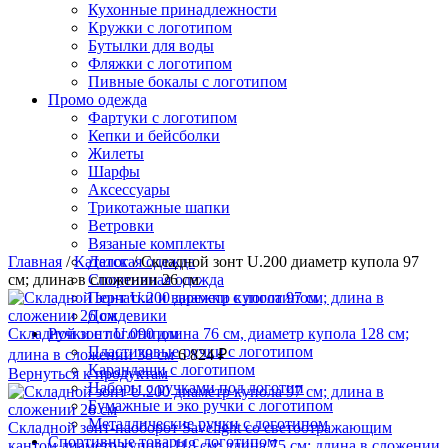
Кухонные принадлежности
Кружки с логотипом
Бутылки для воды
Фляжки с логотипом
Пивные бокалы с логотипом
Промо одежда
Фартуки с логотипом
Кепки и бейсболки
Жилеты
Шарфы
Аксессуары
Трикотажные шапки
Ветровки
Вязаные комплекты
Главная
/
Каталог
Детская одежда
/
Складной зонт U.200 диаметр купола 97
см; длина в сложении 26 см
Спортивная одежда
Перчатки и варежки с логотипом
Дождевики
Складной зонт U.090 длина 76 см, диаметр купола 128 см;
Ручки с логотипом
Пластиковые ручки с логотипом
длина в сложении 38 см
6 824
₽
Карандаши с логотипом
Вернуться к продуктам
Наборы с ручками под логотип
Бумажные и эко ручки с логотипом
Металлические ручки с логотипом
Складной зонт-наоборот Savelight со светоотражающим
Спортивные товары с логотипом
кантом диаметр купола 118 см; длина 75 см; длина в сложении