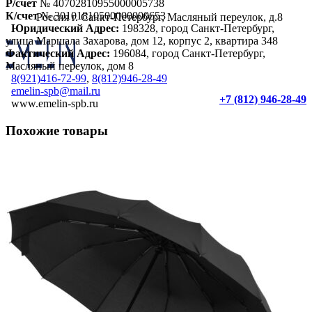
Р/счет
№ 40702810955000005738
К/счет
№ 30101810500000000653
Россия г. Санкт-Петербург, Масляный переулок, д.8
Юридический Адрес:
198328, город Санкт-Петербург,
улица Маршала Захарова, дом 12, корпус 2, квартира 348
Фактический Адрес:
196084, город Санкт-Петербург,
Масляный переулок, дом 8
8(921)416-72-99
,
8(812)946-28-49
emelin-spb@mail.ru
+7 (812) 946-28-49
www.emelin-spb.ru
Похожие товары