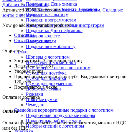
Подарки на День химика
Добавить в пожелания
Подарки на День юриста 3 декабря
Артикул:
188259
Категории:
Зонты с логотипом
,
Складные
Подарки начальнику
зонты с логотипом
Подарки программистам
Now go add some variable products!
Подарки системным администраторам
Подарки ко Дню нефтяника
Описание
Подарок коллеге
Оплата и доставка
Подарки детям
Подарки автомобилисту
Описание
Сумки
Шоперы с логотипом
Зонт-автомат, 3 сложения, 6 спиц
Несессеры и косметички
Легкий — вес 185 г
Сумки через плечо с логотипом
Удобная ручка
Сумки для ноутбука
Прошел испытания в аэротрубе. Выдерживает ветер до
Сумки для пикника
120 км/ч
Сумки для документов
Поставляется в чехле
Дорожные сумки
Рюкзаки
Оплата и доставка
Поясные сумки
Чемоданы
Съедобные корпоративные подарки с логотипом
Оплата
Подарочные продуктовые наборы
Подарочные наборы с чаем
Оплата производиться безналичным расчетом, можно с НДС
Наборы специй с логотипом
или без НДС.
Упаковка