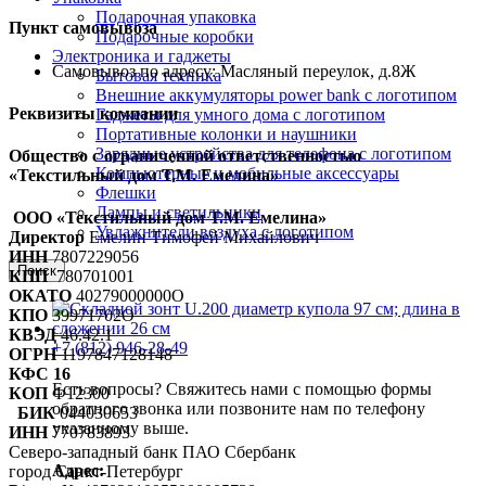
Подарочная упаковка
Пункт самовывоза
Подарочные коробки
Электроника и гаджеты
Самовывоз по адресу: Масляный переулок, д.8Ж
Бытовая техника
Внешние аккумуляторы power bank с логотипом
Реквизиты компании
Гаджеты для умного дома с логотипом
Портативные колонки и наушники
Зарядные устройства для телефона с логотипом
Общество с ограниченной ответственностью
Компьютерные и мобильные аксессуары
«Текстильный дом Т.М. Емелина»
Флешки
Лампы и светильники
ООО «Текстильный дом Т.М. Емелина»
Увлажнители воздуха с логотипом
Директор
Емелин Тимофей Михайлович
ИНН
7807229056
Поиск
КПП
780701001
ОКАТО
40279000000О
КПО
39971702О
КВЭД
46.42.1
+7 (812) 946-28-49
ОГРН
1197847128148
КФС 16
Есть вопросы? Свяжитесь нами с помощью формы
КОП
Ф12300
обратного звонка или позвоните нам по телефону
БИК
044030653
указанному выше.
ИНН
770783893
Северо-западный банк ПАО Сбербанк
Адрес:
город Санкт-Петербург