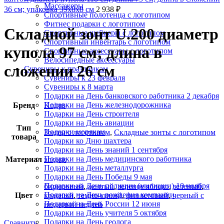
Массажеры
36 см; упаковка 39х8х8 см
2 938
₽
Спортивные полотенца с логотипом
Фитнес подарки с логотипом
Складной зонт U.200 диаметр
Спортивные шейкеры с логотипом
Спортивный инвентарь с логотипом
купола 97 см; длина в
Спортивные аксессуары с логотипом
Велосипедные аксессуары
сложении 26 см
Сувениры к праздникам
Сувениры к 23 февраля
Сувениры к 8 марта
Подарки на День банковского работника 2 декабря
Подарки на День железнодорожника
Бренд
Knirps
Подарки на День строителя
Подарки на День авиации
Тип
Подарки морякам
Зонты с логотипом
,
Складные зонты с логотипом
товара
Подарки ко Дню шахтера
Подарки на День знаний 1 сентября
Подарки на День медицинского работника
Материал
эпонж
Подарки на День металлурга
Подарки на День Победы 9 мая
Подарки на День полиции (милиции) 10 ноября
бирюзовый
,
желтый
,
зеленое яблоко
,
зеленый
,
Подарки на День рождения компании
Цвет
красный
,
темно-синий
,
фиолетовый
,
черный с
Подарки на День России 12 июня
неоновой петлей
Подарки на День учителя 5 октября
Подарки на День геолога
Сравнить