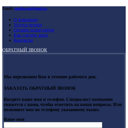
Email:
emelin-spb@mail.ru
О компании
Услуги печати
Онлайн калькулятор
Как сделать заказ
Контакты
ОБРАТНЫЙ ЗВОНОК
Мы перезвоним Вам в течение рабочего дня.
ЗАКАЗАТЬ ОБРАТНЫЙ ЗВОНОК
Введите ваше имя и телефон. Специалист компании
свяжется с вами, чтобы ответить на ваши вопросы. Или
позвоните нам по телефону указанному выше.
Ваше имя