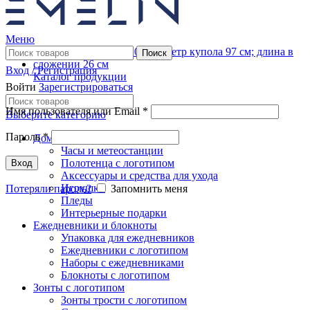
Меню
Поиск
Вход / Регистрация
Каталог продукции
Войти
Зарегистрироваться
Имя пользователя или Email
*
Выберите категорию
Пароль
*
Дом
Часы и метеостанции
Полотенца с логотипом
Вход
Аксессуары и средства для ухода
Игрушки
Потеряли пароль?
Запомнить меня
Пледы
Интерьерные подарки
Ежедневники и блокноты
Упаковка для ежедневников
Ежедневники с логотипом
Наборы с ежедневниками
Блокноты с логотипом
Зонты с логотипом
Зонты трости с логотипом