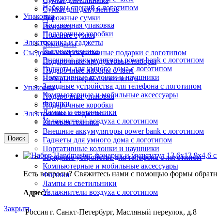
Сумки для пикника
Наборы специй с логотипом
Сумки для документов
Упаковка
Дорожные сумки
Подарочная упаковка
Рюкзаки
Подарочные коробки
Поясные сумки
Электроника и гаджеты
Чемоданы
Бытовая техника
Съедобные корпоративные подарки с логотипом
Внешние аккумуляторы power bank с логотипом
Подарочные продуктовые наборы
Гаджеты для умного дома с логотипом
Подарочные наборы с чаем
Портативные колонки и наушники
Наборы специй с логотипом
Зарядные устройства для телефона с логотипом
Упаковка
Компьютерные и мобильные аксессуары
Подарочная упаковка
Флешки
Подарочные коробки
Лампы и светильники
Электроника и гаджеты
Увлажнители воздуха с логотипом
Бытовая техника
Внешние аккумуляторы power bank с логотипом
Поиск
Гаджеты для умного дома с логотипом
Портативные колонки и наушники
Зарядные устройства для телефона с логотипом
Компьютерные и мобильные аксессуары
Есть вопросы? Свяжитесь нами с помощью формы обратно
Флешки
Лампы и светильники
Увлажнители воздуха с логотипом
Адрес:
Закрыть
Россия г. Санкт-Петербург, Масляный переулок, д.8