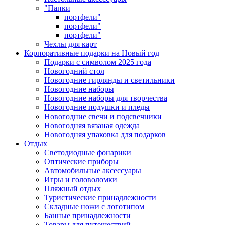
"Папки
портфели"
портфели"
портфели"
Чехлы для карт
Корпоративные подарки на Новый год
Подарки с символом 2025 года
Новогодний стол
Новогодние гирлянды и светильники
Новогодние наборы
Новогодние наборы для творчества
Новогодние подушки и пледы
Новогодние свечи и подсвечники
Новогодняя вязаная одежда
Новогодняя упаковка для подарков
Отдых
Светодиодные фонарики
Оптические приборы
Автомобильные аксессуары
Игры и головоломки
Пляжный отдых
Туристические принадлежности
Складные ножи с логотипом
Банные принадлежности
Товары для путешествий