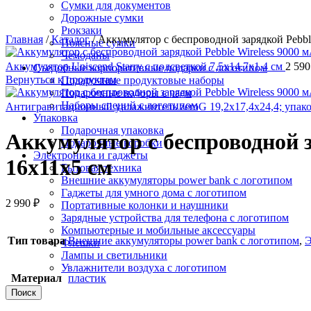
Сумки для документов
Дорожные сумки
Рюкзаки
Главная
/
Каталог
/
Аккумулятор с беспроводной зарядкой Pebble
Поясные сумки
Чемоданы
Аккумулятор Uniscend Starry с подсветкой 7,5х14,7х1,4 см
2 59
Съедобные корпоративные подарки с логотипом
Вернуться к продуктам
Подарочные продуктовые наборы
Подарочные наборы с чаем
Наборы специй с логотипом
Антигравитационный увлажнитель zeroG 19,2x17,4x24,4; упако
Упаковка
Подарочная упаковка
Аккумулятор с беспроводной за
Подарочные коробки
Электроника и гаджеты
16х11х5 см
Бытовая техника
Внешние аккумуляторы power bank с логотипом
Гаджеты для умного дома с логотипом
2 990
₽
Портативные колонки и наушники
Зарядные устройства для телефона с логотипом
Компьютерные и мобильные аксессуары
Тип товара
Внешние аккумуляторы power bank с логотипом
,
Э
Флешки
Лампы и светильники
Увлажнители воздуха с логотипом
Материал
пластик
Поиск