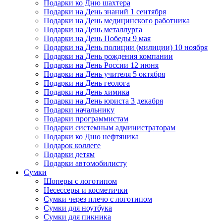
Подарки ко Дню шахтера
Подарки на День знаний 1 сентября
Подарки на День медицинского работника
Подарки на День металлурга
Подарки на День Победы 9 мая
Подарки на День полиции (милиции) 10 ноября
Подарки на День рождения компании
Подарки на День России 12 июня
Подарки на День учителя 5 октября
Нажмите, чтобы увеличить
Подарки на День геолога
Подарки на День химика
Подарки на День юриста 3 декабря
Подарки начальнику
Подарки программистам
Подарки системным администраторам
Подарки ко Дню нефтяника
Подарок коллеге
Подарки детям
Подарки автомобилисту
Сумки
Шоперы с логотипом
Несессеры и косметички
Сумки через плечо с логотипом
Сумки для ноутбука
Сумки для пикника