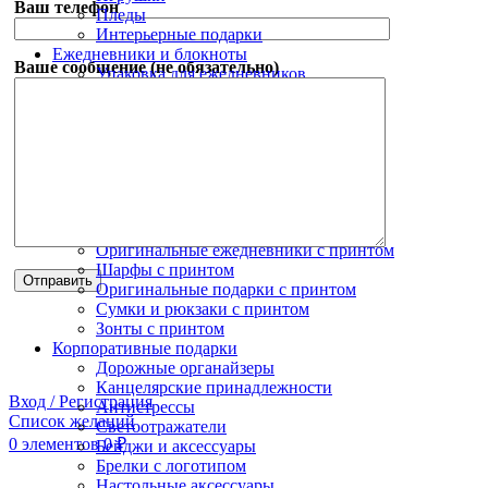
Ваш телефон
Пледы
Интерьерные подарки
Ежедневники и блокноты
Ваше сообщение (не обязательно)
Упаковка для ежедневников
Ежедневники с логотипом
Наборы с ежедневниками
Блокноты с логотипом
Зонты с логотипом
Зонты трости с логотипом
Складные зонты с логотипом
Коллекции с принтами
Новогодний мерч
Оригинальные ежедневники с принтом
Шарфы с принтом
Оригинальные подарки с принтом
Сумки и рюкзаки с принтом
Зонты с принтом
Корпоративные подарки
Дорожные органайзеры
Канцелярские принадлежности
Вход / Регистрация
Антистрессы
Список желаний
Светоотражатели
0
элементов
0
₽
Бейджи и аксессуары
Брелки с логотипом
Настольные аксессуары