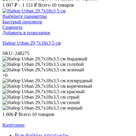
1 007
₽
–
1 151
₽
Всего 10 товаров
Выберите параметры
Быстрый просмотр
Сравнить
Добавить в пожелания
Набор Urban 29,7х18х3,5 см
SKU:
248275
бордовый
голубой
зеленый
+6
изумрудный
коричневый
красный
серый
синий
черный
1 606
₽
Всего 10 товаров
Категории
Все файлы
продукты