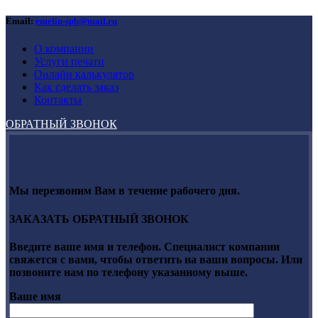
Email:
emelin-spb@mail.ru
О компании
Услуги печати
Онлайн калькулятор
Как сделать заказ
Контакты
ОБРАТНЫЙ ЗВОНОК
Мы перезвоним Вам в течение рабочего дня.
ЗАКАЗАТЬ ОБРАТНЫЙ ЗВОНОК
Введите ваше имя и телефон. Специалист компании
свяжется с вами, чтобы ответить на ваши вопросы. Или
позвоните нам по телефону указанному выше.
Ваше имя