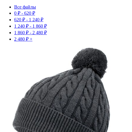
Все файлы
0
₽
-
620
₽
620
₽
-
1 240
₽
1 240
₽
-
1 860
₽
1 860
₽
-
2 480
₽
2 480
₽
+