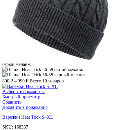
серый меланж
синий меланж
черный меланж
890
₽
–
990
₽
Всего 10 товаров
Выберите параметры
Быстрый просмотр
Сравнить
Добавить в пожелания
Варежки Heat Trick S–XL
SKU:
168337