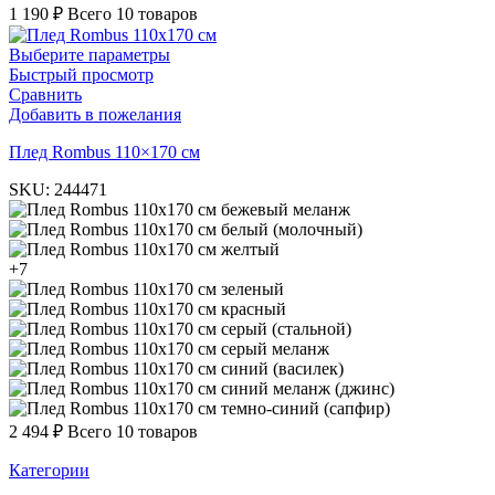
1 190
₽
Всего 10 товаров
Выберите параметры
Быстрый просмотр
Сравнить
Добавить в пожелания
Плед Rombus 110×170 см
SKU:
244471
бежевый меланж
белый (молочный)
желтый
+7
зеленый
красный
серый (стальной)
серый меланж
синий (василек)
синий меланж (джинс)
темно-синий (сапфир)
2 494
₽
Всего 10 товаров
Категории