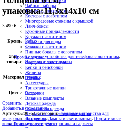
толщина 6 см,
Заварочные чайники
Чайные наборы
упаковка:11,3x14x10 см
Термосы с логотипом
Костеры с логотипом
Многоразовые стаканы с крышкой
3 490
₽
Ланч-боксы
Кухонные принадлежности
Кружки с логотипом
Бренд
Indivo
Бутылки для воды
Фляжки с логотипом
Пивные бокалы с логотипом
Тип
Зарядные устройства для телефона с логотипом
,
Промо одежда
товара
Электроника и гаджеты
Фартуки с логотипом
Кепки и бейсболки
Жилеты
Материал
пластик
Шарфы
Аксессуары
Трикотажные шапки
Цвет
белая
Ветровки
Вязаные комплекты
Сравнить
Детская одежда
Добавить в пожелания
Спортивная одежда
Артикул:
206762
Категории:
Зарядные устройства для
Перчатки и варежки с логотипом
телефона с логотипом
,
Лампы и светильники
,
Портативные
Дождевики
колонки и наушники
,
Электроника и гаджеты
Ручки с логотипом