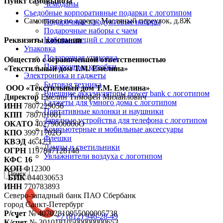
Пункт самовывоза
Чемоданы
Съедобные корпоративные подарки с логотипом
Самовывоз по адресу: Масляный переулок, д.8Ж
Подарочные продуктовые наборы
Подарочные наборы с чаем
Наборы специй с логотипом
Реквизиты компании
Упаковка
Подарочная упаковка
Общество с ограниченной ответственностью
Подарочные коробки
«Текстильный дом Т.М. Емелина»
Электроника и гаджеты
Бытовая техника
ООО «Текстильный дом Т.М. Емелина»
Внешние аккумуляторы power bank с логотипом
Директор
Емелин Тимофей Михайлович
Гаджеты для умного дома с логотипом
ИНН
7807229056
Портативные колонки и наушники
КПП
780701001
Зарядные устройства для телефона с логотипом
ОКАТО
40279000000О
Компьютерные и мобильные аксессуары
КПО
39971702О
Флешки
КВЭД
46.42.1
Лампы и светильники
ОГРН
1197847128148
Увлажнители воздуха с логотипом
КФС 16
КОП
Ф12300
Поиск
БИК
044030653
ИНН
770783893
Северо-западный банк ПАО Сбербанк
город Санкт-Петербург
Р/счет
№ 40702810955000005738
+7 (812) 946-28-49
К/счет
№ 30101810500000000653