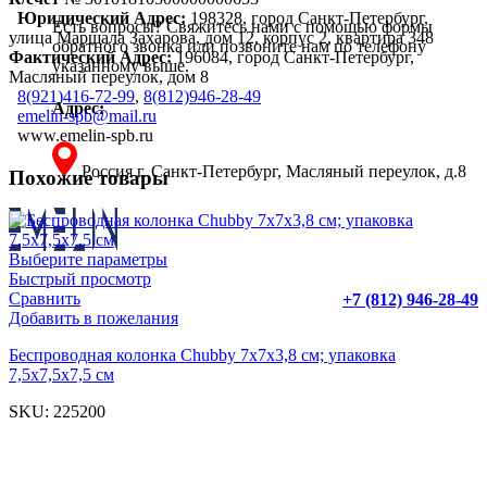
Юридический Адрес:
198328, город Санкт-Петербург,
Есть вопросы? Свяжитесь нами с помощью формы
улица Маршала Захарова, дом 12, корпус 2, квартира 348
обратного звонка или позвоните нам по телефону
Фактический Адрес:
196084, город Санкт-Петербург,
указанному выше.
Масляный переулок, дом 8
8(921)416-72-99
,
8(812)946-28-49
Адрес:
emelin-spb@mail.ru
www.emelin-spb.ru
Россия г. Санкт-Петербург, Масляный переулок, д.8
Похожие товары
Выберите параметры
Быстрый просмотр
Сравнить
+7 (812) 946-28-49
Добавить в пожелания
Беспроводная колонка Chubby 7х7х3,8 см; упаковка
7,5х7,5х7,5 см
SKU:
225200