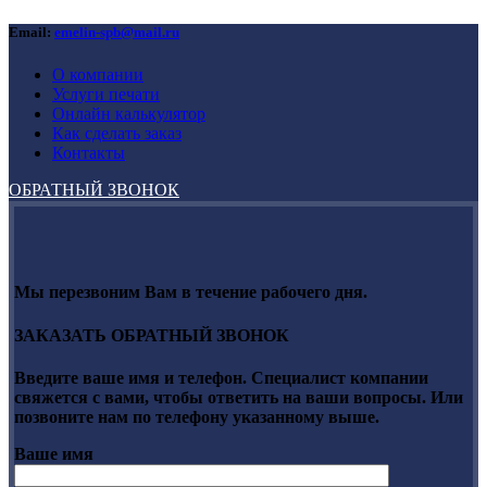
Email:
emelin-spb@mail.ru
О компании
Услуги печати
Онлайн калькулятор
Как сделать заказ
Контакты
ОБРАТНЫЙ ЗВОНОК
Мы перезвоним Вам в течение рабочего дня.
ЗАКАЗАТЬ ОБРАТНЫЙ ЗВОНОК
Введите ваше имя и телефон. Специалист компании
свяжется с вами, чтобы ответить на ваши вопросы. Или
позвоните нам по телефону указанному выше.
Ваше имя