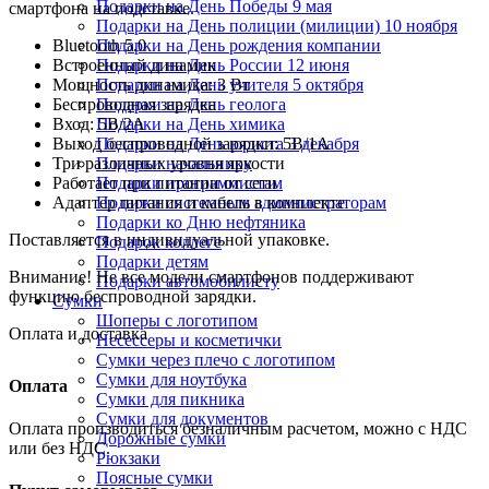
Подарки на День Победы 9 мая
смартфона на подставке.
Подарки на День полиции (милиции) 10 ноября
Bluetooth 5.0
Подарки на День рождения компании
Встроенный динамик
Подарки на День России 12 июня
Мощность динамика: 3 Вт
Подарки на День учителя 5 октября
Беспроводная зарядка
Подарки на День геолога
Вход: 5В/2A
Подарки на День химика
Выход беспроводной зарядки: 5В/1A
Подарки на День юриста 3 декабря
Три различных уровня яркости
Подарки начальнику
Работает при питании от сети
Подарки программистам
Адаптер питания и кабель в комплекте
Подарки системным администраторам
Подарки ко Дню нефтяника
Поставляется в индивидуальной упаковке.
Подарок коллеге
Подарки детям
Внимание! Не все модели смартфонов поддерживают
Подарки автомобилисту
функцию беспроводной зарядки.
Сумки
Шоперы с логотипом
Оплата и доставка
Несессеры и косметички
Сумки через плечо с логотипом
Сумки для ноутбука
Оплата
Сумки для пикника
Сумки для документов
Оплата производиться безналичным расчетом, можно с НДС
Дорожные сумки
или без НДС.
Рюкзаки
Поясные сумки