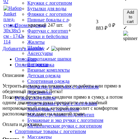
Кружки с логотипом
Бутылки для воды
Add
Фляжки с логотипом
to
-
Пивные бокалы с логотипом
3
cart
красный
247 шт.
0
₽
Промо одежда
✓
883
₽
+
Фартуки с логотипом
Кепки и бейсболки
Жилеты
Шарфы
Добавить в корзину
✓
Аксессуары
Трикотажные шапки
Описание
Ветровки
Оплата и доставка
Вязаные комплекты
Описание
Детская одежда
Спортивная одежда
Устроить вылазку на пикник после работы или прямо в
Перчатки и варежки с логотипом
обеденный перерыв? Легко!
Дождевики
Положите фрукты или сэндвичи прямо в сумку, а потом
Ручки с логотипом
одним движением руки превратите ее в удобный
Пластиковые ручки с логотипом
непромокаемый плед, который позволит с комфортом
Карандаши с логотипом
расположиться даже на влажной траве.
Наборы с ручками под логотип
Бумажные и эко ручки с логотипом
Оплата и доставка
Металлические ручки с логотипом
Спортивные товары с логотипом
Массажеры