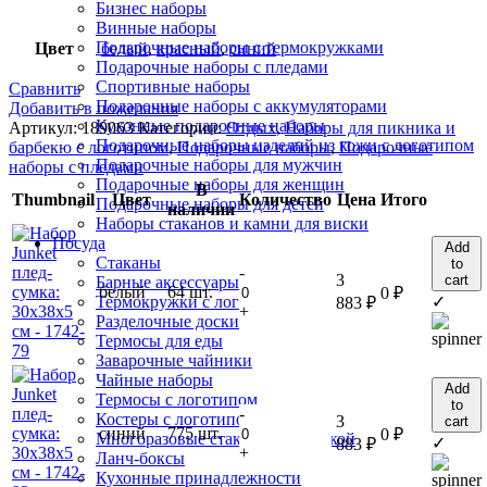
Бизнес наборы
Винные наборы
Подарочные наборы с термокружками
Цвет
белый
,
красный
,
синий
Подарочные наборы с пледами
Спортивные наборы
Сравнить
Подарочные наборы с аккумуляторами
Добавить в пожелания
Кухонные подарочные наборы
Артикул:
189063
Категории:
Отдых
,
Наборы для пикника и
Подарочные наборы изделий из кожи с логотипом
барбекю с логотипом
,
Подарочные наборы
,
Подарочные
Подарочные наборы для мужчин
наборы с пледами
Подарочные наборы для женщин
В
Thumbnail
Цвет
Количество
Цена
Итого
Подарочные наборы для детей
наличии
Наборы стаканов и камни для виски
Посуда
Add
Стаканы
to
-
3
cart
Барные аксессуары
белый
64 шт.
0
₽
✓
Термокружки с логотипом
883
₽
+
Разделочные доски
Термосы для еды
Заварочные чайники
Чайные наборы
Add
Термосы с логотипом
to
-
Костеры с логотипом
3
cart
синий
775 шт.
0
₽
Многоразовые стаканы с крышкой
✓
883
₽
+
Ланч-боксы
Кухонные принадлежности