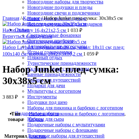
Новогодние наборы для творчества
Новогодние подушки и пледы
Новогодние свечи и подсвечники
Главная
/
Каталог
/
Набор Junket плед-сумка: 30х38х5 см
Новогодняя вязаная одежда
Новогодняя упаковка для подарков
Отдых
Набор Industry 16,4х21х2,5 см
1 033
₽
Светодиодные фонарики
Вернуться к продуктам
Оптические приборы
Автомобильные аксессуары
Набор Layback подушка: 44х28 см; чехол: 18х11 см; плед:
Игры и головоломки
100х140 см; коробка: 28х23,5х10,2 см
1 059
₽
Пляжный отдых
Туристические принадлежности
Набор Junket плед-сумка:
Складные ножи с логотипом
Банные принадлежности
30х38х5 см
Товары для путешествий
Подарки для дачи
Мультитулы с логотипом
Инструменты
3 883
₽
Подушки под шею
Наборы для пикника и барбекю с логотипом
Подарочные наборы
Тип
Наборы для пикника и барбекю с логотипом
,
Наборы для сыра
товара
Отдых
Подарочные наборы с мультитулами
Подарочные наборы с флешками
Дорожные наборы для путешествий
Материал
пластик