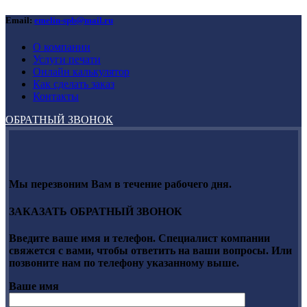
Email:
emelin-spb@mail.ru
О компании
Услуги печати
Онлайн калькулятор
Как сделать заказ
Контакты
ОБРАТНЫЙ ЗВОНОК
Мы перезвоним Вам в течение рабочего дня.
ЗАКАЗАТЬ ОБРАТНЫЙ ЗВОНОК
Введите ваше имя и телефон. Специалист компании
свяжется с вами, чтобы ответить на ваши вопросы. Или
позвоните нам по телефону указанному выше.
Ваше имя