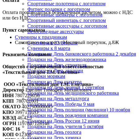
Оплата
Спортивные полотенца с логотипом
Фитнес подарки с логотипом
Оплата производиться безналичным расчетом, можно с НДС
Спортивные шейкеры с логотипом
или без НДС.
Спортивный инвентарь с логотипом
Спортивные аксессуары с логотипом
Пункт самовывоза
Велосипедные аксессуары
Сувениры к праздникам
Самовывоз по адресу: Масляный переулок, д.8Ж
Сувениры к 23 февраля
Сувениры к 8 марта
Подарки на День банковского работника 2 декабря
Реквизиты компании
Подарки на День железнодорожника
Подарки на День строителя
Общество с ограниченной ответственностью
Подарки на День авиации
«Текстильный дом Т.М. Емелина»
Подарки морякам
Подарки ко Дню шахтера
ООО «Текстильный дом Т.М. Емелина»
Подарки на День знаний 1 сентября
Директор
Емелин Тимофей Михайлович
Подарки на День медицинского работника
ИНН
7807229056
Подарки на День металлурга
КПП
780701001
Подарки на День Победы 9 мая
ОКАТО
40279000000О
Подарки на День полиции (милиции) 10 ноября
КПО
39971702О
Подарки на День рождения компании
КВЭД
46.42.1
Подарки на День России 12 июня
ОГРН
1197847128148
Подарки на День учителя 5 октября
КФС 16
Подарки на День геолога
КОП
Ф12300
Подарки на День химика