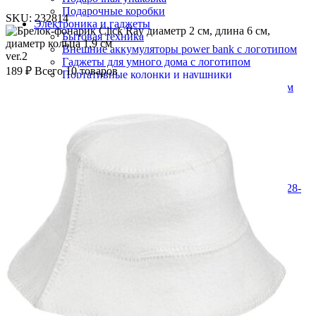
Подарочные коробки
SKU:
232814
Электроника и гаджеты
Бытовая техника
Внешние аккумуляторы power bank с логотипом
ver.2
Гаджеты для умного дома с логотипом
189
₽
Всего 10 товаров
Портативные колонки и наушники
Зарядные устройства для телефона с логотипом
Компьютерные и мобильные аксессуары
Флешки
Лампы и светильники
Увлажнители воздуха с логотипом
Поиск
+7 (812) 946-28-
49
Есть вопросы? Свяжитесь нами с помощью формы
обратного звонка или позвоните нам по телефону
указанному выше.
Адрес:
Россия г. Санкт-Петербург, Масляный переулок, д.8