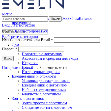
Меню
Каталог
Поиск
продукции
Вход / Регистрация
Войти
Зарегистрироваться
Выберите категорию
Имя пользователя или Email
*
Дом
Пароль
*
Часы и метеостанции
Полотенца с логотипом
Аксессуары и средства для ухода
Вход
Игрушки
Пледы
Потеряли пароль?
Запомнить меня
Интерьерные подарки
Ежедневники и блокноты
Упаковка для ежедневников
Ежедневники с логотипом
Наборы с ежедневниками
Блокноты с логотипом
Зонты с логотипом
Зонты трости с логотипом
Складные зонты с логотипом