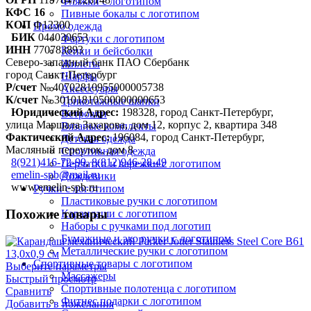
Фляжки с логотипом
КФС 16
Пивные бокалы с логотипом
КОП
Ф12300
Промо одежда
БИК
044030653
Фартуки с логотипом
ИНН
770783893
Кепки и бейсболки
Северо-западный банк ПАО Сбербанк
Жилеты
город Санкт-Петербург
Шарфы
Р/счет
№ 40702810955000005738
Аксессуары
К/счет
№ 30101810500000000653
Трикотажные шапки
Юридический Адрес:
198328, город Санкт-Петербург,
Ветровки
улица Маршала Захарова, дом 12, корпус 2, квартира 348
Вязаные комплекты
Фактический Адрес:
196084, город Санкт-Петербург,
Детская одежда
Масляный переулок, дом 8
Спортивная одежда
8(921)416-72-99
,
8(812)946-28-49
Перчатки и варежки с логотипом
emelin-spb@mail.ru
Дождевики
www.emelin-spb.ru
Ручки с логотипом
Пластиковые ручки с логотипом
Похожие товары
Карандаши с логотипом
Наборы с ручками под логотип
Бумажные и эко ручки с логотипом
Металлические ручки с логотипом
Спортивные товары с логотипом
Выберите параметры
Массажеры
Быстрый просмотр
Спортивные полотенца с логотипом
Сравнить
Фитнес подарки с логотипом
Добавить в пожелания