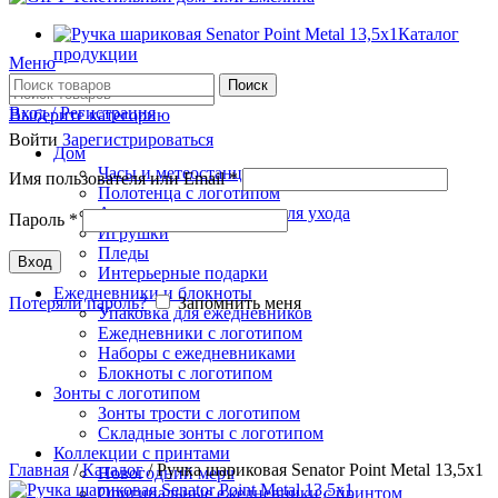
Каталог
продукции
Меню
Поиск
Вход / Регистрация
Выберите категорию
Войти
Зарегистрироваться
Дом
Часы и метеостанции
Имя пользователя или Email
*
Полотенца с логотипом
Аксессуары и средства для ухода
Пароль
*
Игрушки
Пледы
Вход
Интерьерные подарки
Ежедневники и блокноты
Потеряли пароль?
Запомнить меня
Упаковка для ежедневников
Ежедневники с логотипом
Наборы с ежедневниками
Нажмите, чтобы увеличить
Блокноты с логотипом
Зонты с логотипом
Зонты трости с логотипом
Складные зонты с логотипом
Коллекции с принтами
Главная
/
Каталог
/
Ручка шариковая Senator Point Metal 13,5х1
Новогодний мерч
Оригинальные ежедневники с принтом