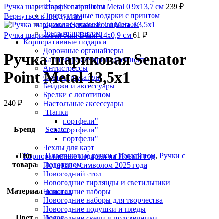
Ручка шариковая Senator Point Metal 0,9х13,7 см
Шарфы с принтом
239
₽
Оригинальные подарки с принтом
Вернуться к продуктам
Сумки и рюкзаки с принтом
Зонты с принтом
Ручка шариковая Slim Beam 14х0,9 см
61
₽
Корпоративные подарки
Дорожные органайзеры
Ручка шариковая Senator
Канцелярские принадлежности
Антистрессы
Point Metal 13,5х1
Светоотражатели
Бейджи и аксессуары
Брелки с логотипом
240
₽
Настольные аксессуары
"Папки
портфели"
Бренд
Senator
портфели"
портфели"
Чехлы для карт
Тип
Пластиковые ручки с логотипом
,
Ручки с
Корпоративные подарки на Новый год
товара
логотипом
Подарки с символом 2025 года
Новогодний стол
Новогодние гирлянды и светильники
Материал
пластик
Новогодние наборы
Новогодние наборы для творчества
Новогодние подушки и пледы
Цвет
белая
Новогодние свечи и подсвечники