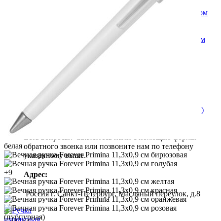
Бытовая техника
Внешние аккумуляторы power bank с логотипом
Гаджеты для умного дома с логотипом
Портативные колонки и наушники
Зарядные устройства для телефона с логотипом
Компьютерные и мобильные аксессуары
Флешки
Лампы и светильники
Увлажнители воздуха с логотипом
Поиск
+7 (812)
946-28-49
Есть вопросы? Свяжитесь нами с помощью формы
белая
обратного звонка или позвоните нам по телефону
бирюзовая
указанному выше.
голубая
+9
Адрес:
желтая
красная
Россия г. Санкт-Петербург, Масляный переулок, д.8
оранжевая
розовая
(пурпурная)