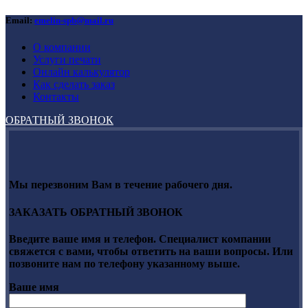
Email:
emelin-spb@mail.ru
О компании
Услуги печати
Онлайн калькулятор
Как сделать заказ
Контакты
ОБРАТНЫЙ ЗВОНОК
Мы перезвоним Вам в течение рабочего дня.
ЗАКАЗАТЬ ОБРАТНЫЙ ЗВОНОК
Введите ваше имя и телефон. Специалист компании
свяжется с вами, чтобы ответить на ваши вопросы. Или
позвоните нам по телефону указанному выше.
Ваше имя