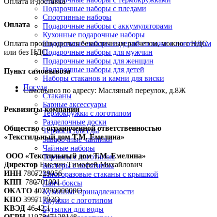
Оплата и доставка
Подарочные наборы с пледами
Спортивные наборы
Оплата
Подарочные наборы с аккумуляторами
Кухонные подарочные наборы
Подарочные наборы изделий из кожи с логотипом
Оплата производиться безналичным расчетом, можно с НДС
Подарочные наборы для мужчин
или без НДС.
Подарочные наборы для женщин
Подарочные наборы для детей
Пункт самовывоза
Наборы стаканов и камни для виски
Посуда
Самовывоз по адресу: Масляный переулок, д.8Ж
Стаканы
Барные аксессуары
Реквизиты компании
Термокружки с логотипом
Разделочные доски
Общество с ограниченной ответственностью
Термосы для еды
«Текстильный дом Т.М. Емелина»
Заварочные чайники
Чайные наборы
ООО «Текстильный дом Т.М. Емелина»
Термосы с логотипом
Директор
Емелин Тимофей Михайлович
Костеры с логотипом
ИНН
7807229056
Многоразовые стаканы с крышкой
КПП
780701001
Ланч-боксы
ОКАТО
40279000000О
Кухонные принадлежности
КПО
39971702О
Кружки с логотипом
КВЭД
46.42.1
Бутылки для воды
ОГРН
1197847128148