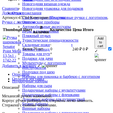
Новогодняя вязаная одежда
Сравнить
Новогодняя упаковка для подарков
Добавить в пожелания
Отдых
Артикул:
15714
Категории:
Пластиковые ручки с логотипом
,
Светодиодные фонарики
Ручки с логотипом
Оптические приборы
Автомобильные аксессуары
В
Thumbnail
Цвет
Количество
Цена
Итого
Игры и головоломки
наличии
Пляжный отдых
Add
Туристические принадлежности
to
-
Складные ножи с логотипом
cart
белая
76 шт.
240
₽
0
₽
Банные принадлежности
✓
+
Товары для путешествий
Подарки для дачи
Мультитулы с логотипом
Добавить в корзину
✓
Инструменты
Подушки под шею
Описание
Наборы для пикника и барбекю с логотипом
Оплата и доставка
Подарочные наборы
Наборы для сыра
Описание
Подарочные наборы с мультитулами
Подарочные наборы с флешками
Механизм ручки: нажимной.
Дорожные наборы для путешествий
Корпус ручки разбирается, стержень легко заменить.
Бизнес наборы
Стержень с синими чернилами.
Винные наборы
Подарочные наборы с термокружками