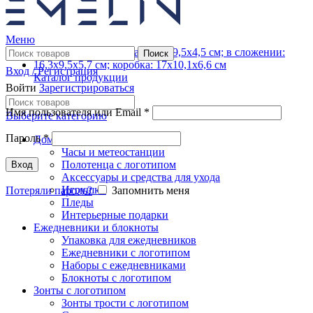
Меню
Поиск
Вход / Регистрация
Каталог продукции
Войти
Зарегистрироваться
Имя пользователя или Email
*
Выберите категорию
Пароль
*
Дом
Часы и метеостанции
Полотенца с логотипом
Вход
Аксессуары и средства для ухода
Игрушки
Потеряли пароль?
Запомнить меня
Пледы
Интерьерные подарки
Ежедневники и блокноты
Упаковка для ежедневников
Ежедневники с логотипом
Наборы с ежедневниками
Блокноты с логотипом
Зонты с логотипом
Зонты трости с логотипом