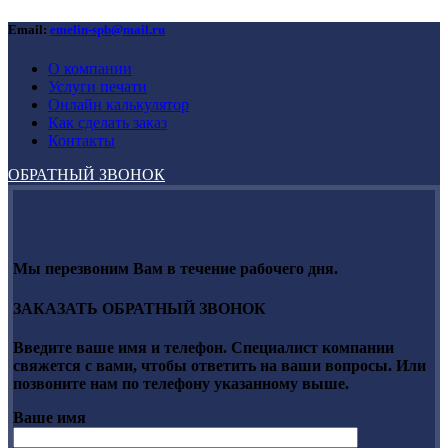
Email:
emelin-spb@mail.ru
О компании
Услуги печати
Онлайн калькулятор
Как сделать заказ
Контакты
ОБРАТНЫЙ ЗВОНОК
Мы перезвоним Вам в течение рабочего дня.
ЗАКАЗАТЬ ОБРАТНЫЙ ЗВОНОК
Введите ваше имя и телефон. Специалист компании
свяжется с вами, чтобы ответить на ваши вопросы. Или
позвоните нам по телефону указанному выше.
Ваше имя