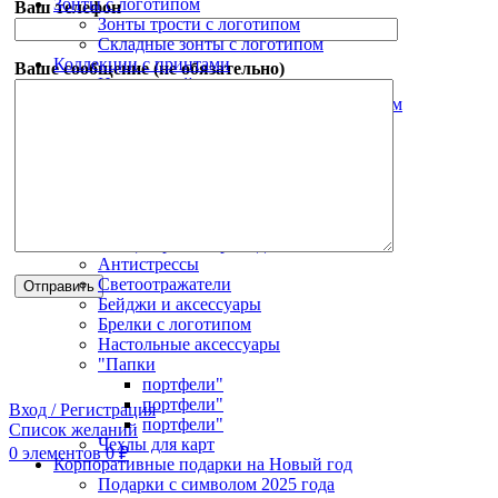
Зонты с логотипом
Ваш телефон
Зонты трости с логотипом
Складные зонты с логотипом
Коллекции с принтами
Ваше сообщение (не обязательно)
Новогодний мерч
Оригинальные ежедневники с принтом
Шарфы с принтом
Оригинальные подарки с принтом
Сумки и рюкзаки с принтом
Зонты с принтом
Корпоративные подарки
Дорожные органайзеры
Канцелярские принадлежности
Антистрессы
Светоотражатели
Бейджи и аксессуары
Брелки с логотипом
Настольные аксессуары
"Папки
портфели"
портфели"
Вход / Регистрация
портфели"
Список желаний
Чехлы для карт
0
элементов
0
₽
Корпоративные подарки на Новый год
Подарки с символом 2025 года