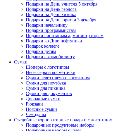
Подарки на День учителя 5 октября
Подарки на День геолога
Подарки на День химика
Подарки на День юриста 3 декабря
Подарки начальнику
Подарки программистам
Подарки системным администраторам
Подарки ко Дню нефтяника
Подарок коллеге
Подарки детям
Подарки автомобилисту
Сумки
Шоперы с логотипом
Несессеры и косметички
Сумки через плечо с логотипом
Сумки для ноутбука
Сумки для пикника
Сумки для документов
Дорожные сумки
Рюкзаки
Поясные сумки
Чемоданы
Съедобные корпоративные подарки с логотипом
Подарочные продуктовые наборы
Подарочные наборы с чаем