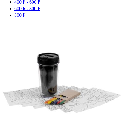
400
₽
-
600
₽
600
₽
-
800
₽
800
₽
+