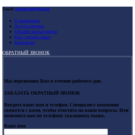
Email:
emelin-spb@mail.ru
О компании
Услуги печати
Онлайн калькулятор
Как сделать заказ
Контакты
ОБРАТНЫЙ ЗВОНОК
Мы перезвоним Вам в течение рабочего дня.
ЗАКАЗАТЬ ОБРАТНЫЙ ЗВОНОК
Введите ваше имя и телефон. Специалист компании
свяжется с вами, чтобы ответить на ваши вопросы. Или
позвоните нам по телефону указанному выше.
Ваше имя