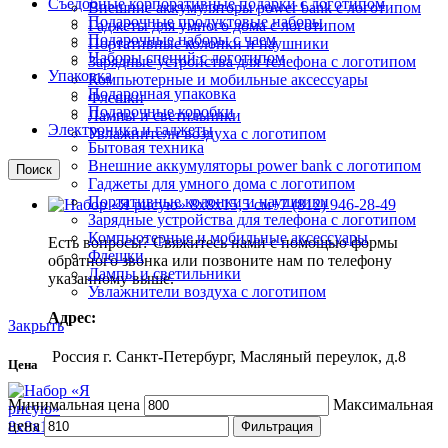
Съедобные корпоративные подарки с логотипом
Внешние аккумуляторы power bank с логотипом
Подарочные продуктовые наборы
Гаджеты для умного дома с логотипом
Подарочные наборы с чаем
Портативные колонки и наушники
Наборы специй с логотипом
Зарядные устройства для телефона с логотипом
Упаковка
Компьютерные и мобильные аксессуары
Подарочная упаковка
Флешки
Подарочные коробки
Лампы и светильники
Электроника и гаджеты
Увлажнители воздуха с логотипом
Бытовая техника
Внешние аккумуляторы power bank с логотипом
Поиск
Гаджеты для умного дома с логотипом
Портативные колонки и наушники
+7 (812) 946-28-49
Зарядные устройства для телефона с логотипом
Компьютерные и мобильные аксессуары
Есть вопросы? Свяжитесь нами с помощью формы
Флешки
обратного звонка или позвоните нам по телефону
Лампы и светильники
указанному выше.
Увлажнители воздуха с логотипом
Адрес:
Закрыть
Россия г. Санкт-Петербург, Масляный переулок, д.8
Цена
Минимальная цена
Максимальная
цена
Фильтрация