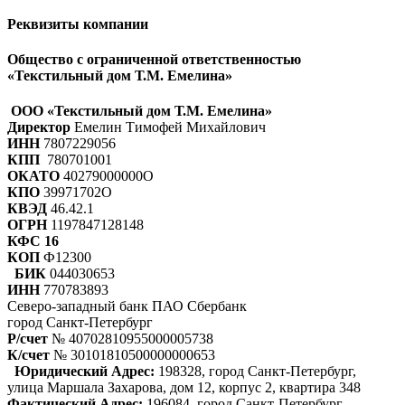
Реквизиты компании
Общество с ограниченной ответственностью
«Текстильный дом Т.М. Емелина»
ООО «Текстильный дом Т.М. Емелина»
Директор
Емелин Тимофей Михайлович
ИНН
7807229056
КПП
780701001
ОКАТО
40279000000О
КПО
39971702О
КВЭД
46.42.1
ОГРН
1197847128148
КФС 16
КОП
Ф12300
БИК
044030653
ИНН
770783893
Северо-западный банк ПАО Сбербанк
город Санкт-Петербург
Р/счет
№ 40702810955000005738
К/счет
№ 30101810500000000653
Юридический Адрес:
198328, город Санкт-Петербург,
улица Маршала Захарова, дом 12, корпус 2, квартира 348
Фактический Адрес:
196084, город Санкт-Петербург,