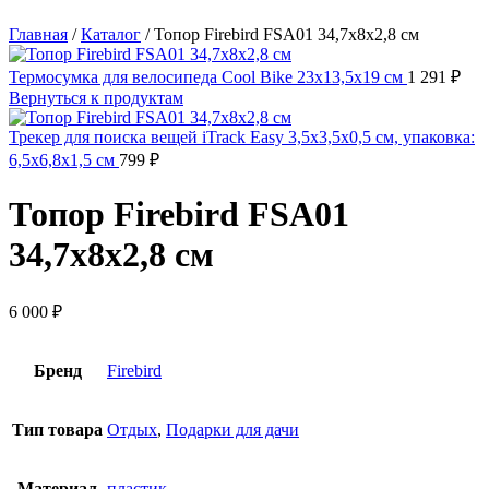
Главная
/
Каталог
/
Топор Firebird FSA01 34,7х8х2,8 см
Термосумка для велосипеда Cool Bike 23х13,5х19 см
1 291
₽
Вернуться к продуктам
Трекер для поиска вещей iTrack Easy 3,5x3,5x0,5 см, упаковка:
6,5x6,8x1,5 см
799
₽
Топор Firebird FSA01
34,7х8х2,8 см
6 000
₽
Бренд
Firebird
Тип товара
Отдых
,
Подарки для дачи
Материал
пластик