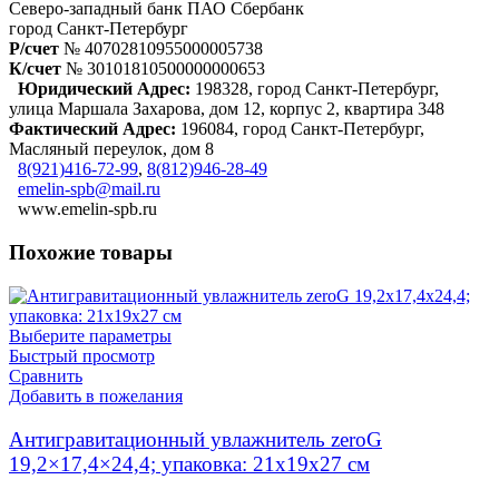
Северо-западный банк ПАО Сбербанк
город Санкт-Петербург
Р/счет
№ 40702810955000005738
К/счет
№ 30101810500000000653
Юридический Адрес:
198328, город Санкт-Петербург,
улица Маршала Захарова, дом 12, корпус 2, квартира 348
Фактический Адрес:
196084, город Санкт-Петербург,
Масляный переулок, дом 8
8(921)416-72-99
,
8(812)946-28-49
emelin-spb@mail.ru
www.emelin-spb.ru
Похожие товары
Выберите параметры
Быстрый просмотр
Сравнить
Добавить в пожелания
Антигравитационный увлажнитель zeroG
19,2×17,4×24,4; упаковка: 21x19x27 см