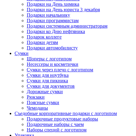
Подарки на День химика
Подарки на День юриста 3 декабря
Подарки начальнику
Подарки программистам
Подарки системным администраторам
Подарки ко Дню нефтяника
Подарок коллеге
Подарки детям
Подарки автомобилисту
Сумки
Шоперы с логотипом
Несессеры и косметички
Сумки через плечо с логотипом
Сумки для ноутбука
Сумки для пикника
Сумки для документов
Дорожные сумки
Рюкзаки
Поясные сумки
Чемоданы
Съедобные корпоративные подарки с логотипом
Подарочные продуктовые наборы
Подарочные наборы с чаем
Наборы специй с логотипом
Упаковка