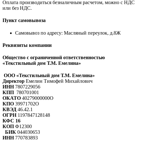
Оплата производиться безналичным расчетом, можно с НДС
или без НДС.
Пункт самовывоза
Самовывоз по адресу: Масляный переулок, д.8Ж
Реквизиты компании
Общество с ограниченной ответственностью
«Текстильный дом Т.М. Емелина»
ООО «Текстильный дом Т.М. Емелина»
Директор
Емелин Тимофей Михайлович
ИНН
7807229056
КПП
780701001
ОКАТО
40279000000О
КПО
39971702О
КВЭД
46.42.1
ОГРН
1197847128148
КФС 16
КОП
Ф12300
БИК
044030653
ИНН
770783893