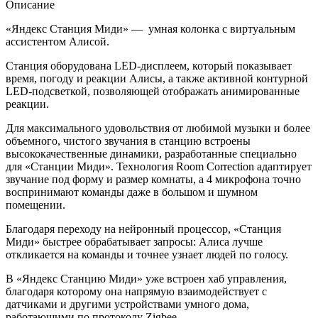
Описание
«Яндекс Станция Миди» — умная колонка с виртуальным
ассистентом Алисой.
Станция оборудована LED-дисплеем, который показывает
время, погоду и реакции Алисы, а также активной контурной
LED-подсветкой, позволяющей отображать анимированные
реакции.
Для максимального удовольствия от любимой музыки и более
объемного, чистого звучания в станцию встроены
высококачественные динамики, разработанные специально
для «Станции Миди». Технология Room Correction адаптирует
звучание под форму и размер комнаты, а 4 микрофона точно
воспринимают команды даже в большом и шумном
помещении.
Благодаря переходу на нейронный процессор, «Станция
Миди» быстрее обрабатывает запросы: Алиса лучше
откликается на команды и точнее узнает людей по голосу.
В «Яндекс Станцию Миди» уже встроен хаб управления,
благодаря которому она напрямую взаимодействует с
датчиками и другими устройствами умного дома,
работающими по протоколу Zigbee.