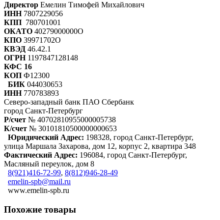
Директор
Емелин Тимофей Михайлович
ИНН
7807229056
КПП
780701001
ОКАТО
40279000000О
КПО
39971702О
КВЭД
46.42.1
ОГРН
1197847128148
КФС 16
КОП
Ф12300
БИК
044030653
ИНН
770783893
Северо-западный банк ПАО Сбербанк
город Санкт-Петербург
Р/счет
№ 40702810955000005738
К/счет
№ 30101810500000000653
Юридический Адрес:
198328, город Санкт-Петербург,
улица Маршала Захарова, дом 12, корпус 2, квартира 348
Фактический Адрес:
196084, город Санкт-Петербург,
Масляный переулок, дом 8
8(921)416-72-99
,
8(812)946-28-49
emelin-spb@mail.ru
www.emelin-spb.ru
Похожие товары