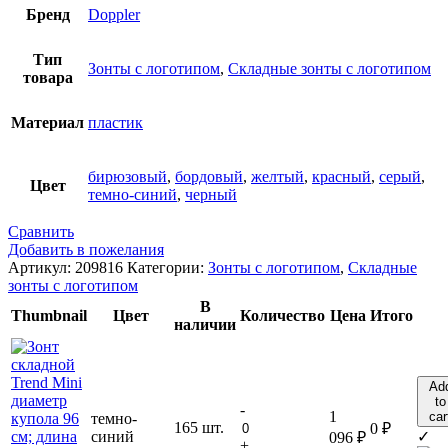
Бренд
Doppler
Тип
Зонты с логотипом
,
Складные зонты с логотипом
товара
Материал
пластик
бирюзовый
,
бордовый
,
желтый
,
красный
,
серый
,
Цвет
темно-синий
,
черный
Сравнить
Добавить в пожелания
Артикул:
209816
Категории:
Зонты с логотипом
,
Складные
зонты с логотипом
В
Thumbnail
Цвет
Количество
Цена
Итого
наличии
Ad
to
-
1
car
темно-
165 шт.
0
₽
синий
✓
096
₽
+