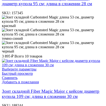
диаметр купола 95 см; длина в сложении 28 см
SKU:
157345
красный
темно-синий
черный
3 895
₽
Всего 10 товаров
Выберите параметры
Быстрый просмотр
Сравнить
Добавить в пожелания
Зонт складной Fiber Magic Major с кейсом диаметр
купола 109 см; длина в сложении 30 см
SKU:
188244