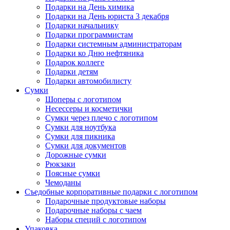
Подарки на День химика
Подарки на День юриста 3 декабря
Подарки начальнику
Подарки программистам
Подарки системным администраторам
Подарки ко Дню нефтяника
Подарок коллеге
Подарки детям
Подарки автомобилисту
Сумки
Шоперы с логотипом
Несессеры и косметички
Сумки через плечо с логотипом
Сумки для ноутбука
Сумки для пикника
Сумки для документов
Дорожные сумки
Рюкзаки
Поясные сумки
Чемоданы
Съедобные корпоративные подарки с логотипом
Подарочные продуктовые наборы
Подарочные наборы с чаем
Наборы специй с логотипом
Упаковка