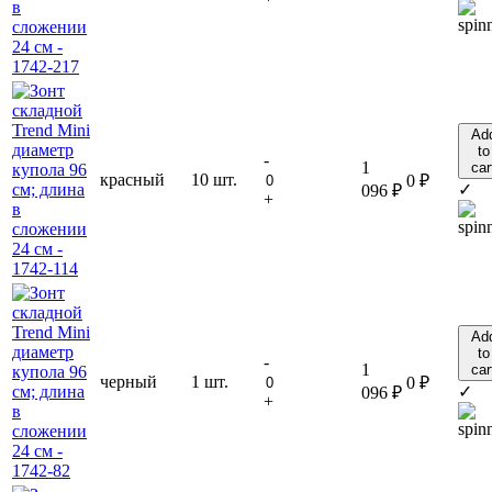
Ad
to
-
1
car
красный
10 шт.
0
₽
✓
096
₽
+
Ad
to
-
1
car
черный
1 шт.
0
₽
✓
096
₽
+