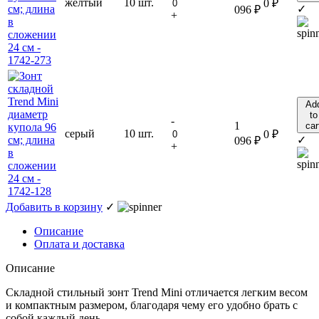
желтый
10 шт.
0
₽
✓
096
₽
+
Ad
to
-
1
car
серый
10 шт.
0
₽
✓
096
₽
+
Добавить в корзину
✓
Описание
Оплата и доставка
Описание
Складной стильный зонт Trend Mini отличается легким весом
и компактным размером, благодаря чему его удобно брать с
собой каждый день.