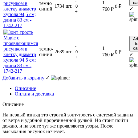
-
1
ca
темно-
1734 шт.
0
₽
синий
✓
760
₽
+
Ad
t
-
1
ca
темно-
2639 шт.
0
₽
синий
✓
760
₽
+
Добавить в корзину
✓
Описание
Оплата и доставка
Описание
На первый взгляд это строгий зонт-трость с системой защиты
от ветра и удобной прорезиненной ручкой. Но стоит пойти
дождю, и на зонте тут же проявляются узоры. После
высыхания рисунок исчезает.