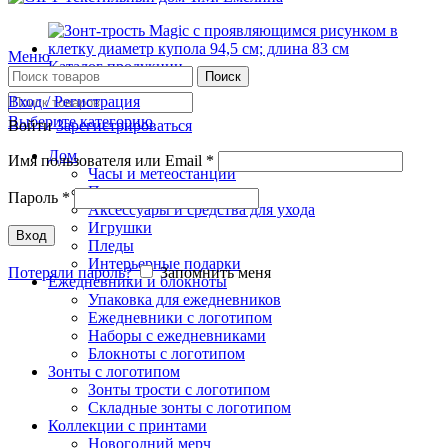
Меню
Каталог продукции
Поиск
Вход / Регистрация
Выберите категорию
Войти
Зарегистрироваться
Дом
Имя пользователя или Email
*
Часы и метеостанции
Полотенца с логотипом
Пароль
*
Аксессуары и средства для ухода
Игрушки
Вход
Пледы
Интерьерные подарки
Потеряли пароль?
Запомнить меня
Ежедневники и блокноты
Упаковка для ежедневников
Ежедневники с логотипом
Наборы с ежедневниками
Блокноты с логотипом
Зонты с логотипом
Зонты трости с логотипом
Складные зонты с логотипом
Коллекции с принтами
Новогодний мерч