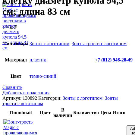
клетку диаметр купола 94,5
см; длина 83 см
1 760
₽
Тип товара
Зонты с логотипом
,
Зонты трости с логотипом
+7 (812) 946-28-49
Материал
пластик
Цвет
темно-синий
Сравнить
Добавить в пожелания
Артикул:
130892
Категории:
Зонты с логотипом
,
Зонты
трости с логотипом
В
Thumbnail
Цвет
Количество
Цена
Итого
наличии
Ad
t