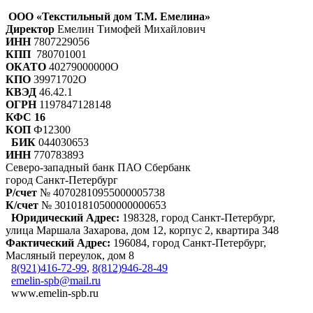
ООО «Текстильный дом Т.М. Емелина»
Директор
Емелин Тимофей Михайлович
ИНН
7807229056
КПП
780701001
ОКАТО
40279000000О
КПО
39971702О
КВЭД
46.42.1
ОГРН
1197847128148
КФС 16
КОП
Ф12300
БИК
044030653
ИНН
770783893
Северо-западный банк ПАО Сбербанк
город Санкт-Петербург
Р/счет
№ 40702810955000005738
К/счет
№ 30101810500000000653
Юридический Адрес:
198328, город Санкт-Петербург,
улица Маршала Захарова, дом 12, корпус 2, квартира 348
Фактический Адрес:
196084, город Санкт-Петербург,
Масляный переулок, дом 8
8(921)416-72-99
,
8(812)946-28-49
emelin-spb@mail.ru
www.emelin-spb.ru