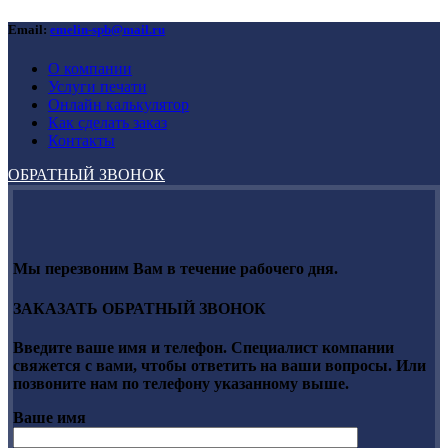
Email:
emelin-spb@mail.ru
О компании
Услуги печати
Онлайн калькулятор
Как сделать заказ
Контакты
ОБРАТНЫЙ ЗВОНОК
Мы перезвоним Вам в течение рабочего дня.
ЗАКАЗАТЬ ОБРАТНЫЙ ЗВОНОК
Введите ваше имя и телефон. Специалист компании
свяжется с вами, чтобы ответить на ваши вопросы. Или
позвоните нам по телефону указанному выше.
Ваше имя