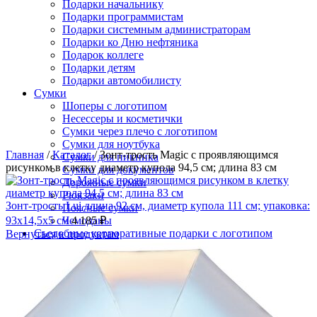
Подарки начальнику
Подарки программистам
Подарки системным администраторам
Подарки ко Дню нефтяника
Подарок коллеге
Подарки детям
Подарки автомобилисту
Сумки
Шоперы с логотипом
Несессеры и косметички
Сумки через плечо с логотипом
Сумки для ноутбука
Главная
/
Каталог
/
Зонт-трость Magic с проявляющимся
Сумки для пикника
рисунком в клетку диаметр купола 94,5 см; длина 83 см
Сумки для документов
Дорожные сумки
Рюкзаки
Зонт-трость Lui длина 92 см, диаметр купола 111 см; упаковка:
Поясные сумки
93х14,5х5 см
Чемоданы
4 185
₽
Съедобные корпоративные подарки с логотипом
Вернуться к продуктам
Подарочные продуктовые наборы
Подарочные наборы с чаем
Наборы специй с логотипом
Упаковка
Подарочная упаковка
Подарочные коробки