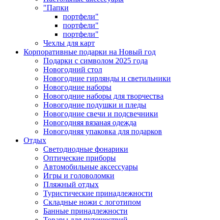
"Папки
портфели"
портфели"
портфели"
Чехлы для карт
Корпоративные подарки на Новый год
Подарки с символом 2025 года
Новогодний стол
Новогодние гирлянды и светильники
Новогодние наборы
Новогодние наборы для творчества
Новогодние подушки и пледы
Новогодние свечи и подсвечники
Новогодняя вязаная одежда
Новогодняя упаковка для подарков
Отдых
Светодиодные фонарики
Оптические приборы
Автомобильные аксессуары
Игры и головоломки
Пляжный отдых
Туристические принадлежности
Складные ножи с логотипом
Банные принадлежности
Товары для путешествий