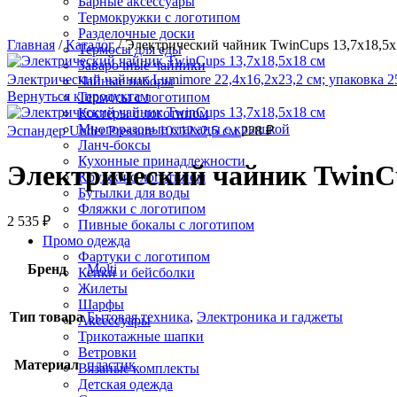
Барные аксессуары
Термокружки с логотипом
Разделочные доски
Главная
/
Каталог
/
Электрический чайник TwinCups 13,7х18,5х
Термосы для еды
Заварочные чайники
Электрический чайник Lumimore 22,4х16,2х23,2 см; упаковка 
Чайные наборы
Вернуться к продуктам
Термосы с логотипом
Костеры с логотипом
Многоразовые стаканы с крышкой
Эспандер Under Pressure 10х12х2,5 см
228
₽
Ланч-боксы
Кухонные принадлежности
Электрический чайник TwinCu
Кружки с логотипом
Бутылки для воды
Фляжки с логотипом
2 535
₽
Пивные бокалы с логотипом
Промо одежда
Фартуки с логотипом
Бренд
Molti
Кепки и бейсболки
Жилеты
Шарфы
Тип товара
Бытовая техника
,
Электроника и гаджеты
Аксессуары
Трикотажные шапки
Ветровки
Материал
пластик
Вязаные комплекты
Детская одежда