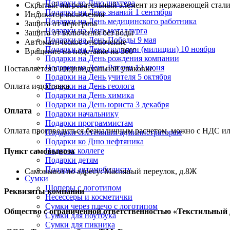
Подарки ко Дню шахтера
Скрытый нагревательный элемент из нержавеющей стал
Подарки на День знаний 1 сентября
Индикатор включения
Подарки на День медицинского работника
Защита от перегрева
Подарки на День металлурга
Защита от включения без воды
Подарки на День Победы 9 мая
Автоматическое отключение
Подарки на День полиции (милиции) 10 ноября
Вращение на подставке на 360°
Подарки на День рождения компании
Подарки на День России 12 июня
Поставляется в индивидуальной упаковке.
Подарки на День учителя 5 октября
Оплата и доставка
Подарки на День геолога
Подарки на День химика
Подарки на День юриста 3 декабря
Оплата
Подарки начальнику
Подарки программистам
Оплата производиться безналичным расчетом, можно с НДС ил
Подарки системным администраторам
Подарки ко Дню нефтяника
Подарок коллеге
Пункт самовывоза
Подарки детям
Подарки автомобилисту
Самовывоз по адресу: Масляный переулок, д.8Ж
Сумки
Шоперы с логотипом
Реквизиты компании
Несессеры и косметички
Сумки через плечо с логотипом
Общество с ограниченной ответственностью «Текстильный 
Сумки для ноутбука
Сумки для пикника