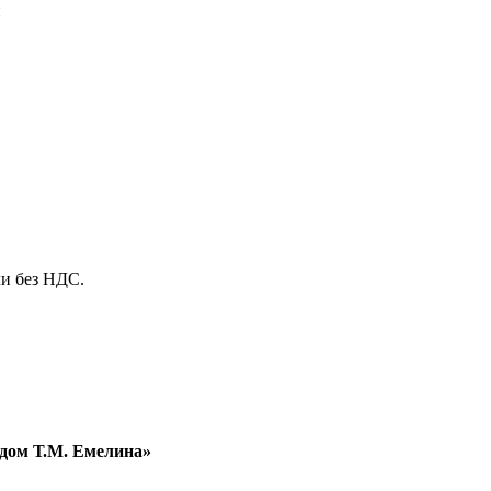
и
и без НДС.
дом Т.М. Емелина»