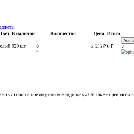
гаджеты
Цвет
В наличии
Количество
Цена
Итого
-
Add to
белый
629 шт.
2 535
₽
0
₽
✓
+
ть с собой в поездку или командировку. Он также прекрасно в