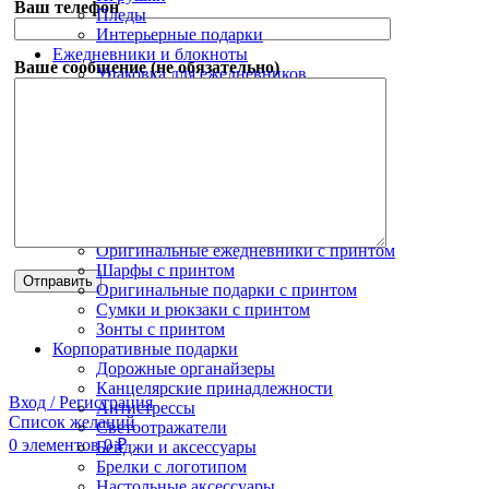
Ваш телефон
Пледы
Интерьерные подарки
Ежедневники и блокноты
Ваше сообщение (не обязательно)
Упаковка для ежедневников
Ежедневники с логотипом
Наборы с ежедневниками
Блокноты с логотипом
Зонты с логотипом
Зонты трости с логотипом
Складные зонты с логотипом
Коллекции с принтами
Новогодний мерч
Оригинальные ежедневники с принтом
Шарфы с принтом
Оригинальные подарки с принтом
Сумки и рюкзаки с принтом
Зонты с принтом
Корпоративные подарки
Дорожные органайзеры
Канцелярские принадлежности
Вход / Регистрация
Антистрессы
Список желаний
Светоотражатели
0
элементов
0
₽
Бейджи и аксессуары
Брелки с логотипом
Настольные аксессуары