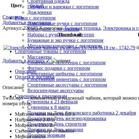
Спортивная одежда
Цвет
белый
Перчатки и варежки с логотипом
Дождевики
Сравнить
Ручки с логотипом
Добавить в пожелания
Пластиковые ручки с логотипом
Артикул:
226685
Категории:
Бытовая техника
,
Электроника и 
Карандаши с логотипом
Thumbnail
Наборы с ручками под логотип
Бумажные и эко ручки с логотипом
Металлические ручки с логотипом
Спортивные товары с логотипом
Массажеры
Добавить в корзину
✓
Спортивные полотенца с логотипом
Фитнес подарки с логотипом
Описание
Спортивные шейкеры с логотипом
Оплата и доставка
Спортивный инвентарь с логотипом
Спортивные аксессуары с логотипом
Описание
Велосипедные аксессуары
Сувениры к праздникам
TwinCups — компактный и надежный чайник, который можно взя
Сувениры к 23 февраля
номера отеля.
Сувениры к 8 марта
Подарки на День банковского работника 2 декабря
Максимальная емкость 0,9 л
Подарки на День железнодорожника
Напряжение 240 В
Подарки на День строителя
Мощность 1300 Вт
Подарки на День авиации
Съемный фильтр от накипи
Подарки морякам
Мерная шкала