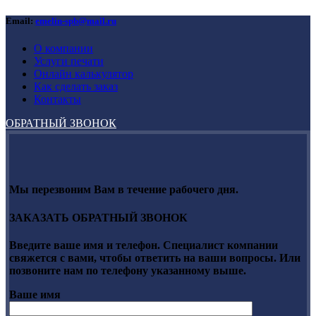
Email:
emelin-spb@mail.ru
О компании
Услуги печати
Онлайн калькулятор
Как сделать заказ
Контакты
ОБРАТНЫЙ ЗВОНОК
Мы перезвоним Вам в течение рабочего дня.
ЗАКАЗАТЬ ОБРАТНЫЙ ЗВОНОК
Введите ваше имя и телефон. Специалист компании
свяжется с вами, чтобы ответить на ваши вопросы. Или
позвоните нам по телефону указанному выше.
Ваше имя