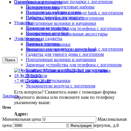
Съедобные корпоративные подарки с логотипом
Электроника и гаджеты
Подарочные продуктовые наборы
Бытовая техника
Подарочные наборы с чаем
Внешние аккумуляторы power bank с логотипом
Наборы специй с логотипом
Гаджеты для умного дома с логотипом
Упаковка
Портативные колонки и наушники
Подарочная упаковка
Зарядные устройства для телефона с логотипом
Подарочные коробки
Компьютерные и мобильные аксессуары
Электроника и гаджеты
Флешки
Бытовая техника
Лампы и светильники
Внешние аккумуляторы power bank с логотипом
Увлажнители воздуха с логотипом
Гаджеты для умного дома с логотипом
Портативные колонки и наушники
Поиск
Зарядные устройства для телефона с логотипом
Компьютерные и мобильные аксессуары
Флешки
Лампы и светильники
+7 (812) 946-28-49
Увлажнители воздуха с логотипом
Есть вопросы? Свяжитесь нами с помощью формы
Закрыть
обратного звонка или позвоните нам по телефону
указанному выше.
Цена
Адрес:
Минимальная цена
Максимальная
цена
Россия г. Санкт-Петербург, Масляный переулок, д.8
Фильтрация